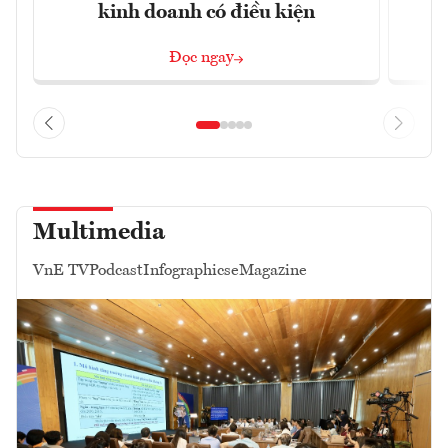
kinh doanh có điều kiện
n
Đọc ngay
Multimedia
VnE TV
Podcast
Infographics
eMagazine