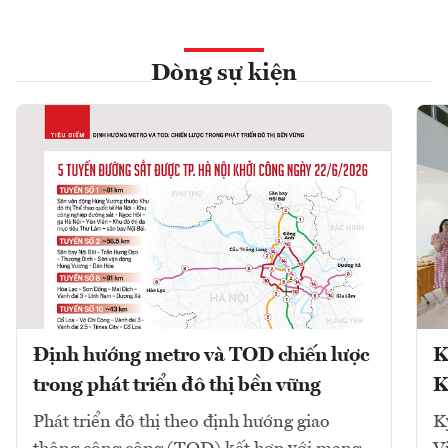
Dòng sự kiện
Định hướng metro và TOD chiến lược
K
trong phát triển đô thị bền vững
K
Phát triển đô thị theo định hướng giao
K