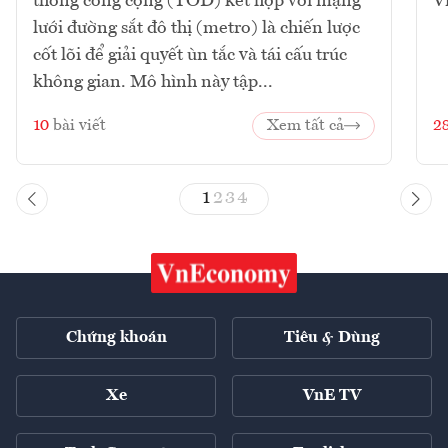
thông công cộng (TOD) kết hợp với mạng
V
lưới đường sắt đô thị (metro) là chiến lược
cốt lõi để giải quyết ùn tắc và tái cấu trúc
không gian. Mô hình này tập...
10
bài viết
Xem tất cả
2
1
2
3
4
Chứng khoán
Tiêu & Dùng
Xe
VnE TV