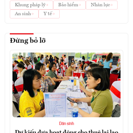
Khung pháp lý
Bảo hiểm
Nhân lực
An sinh
Y tế
Đừng bỏ lỡ
Dân sinh
Dự kiến đưa hoạt động cho thuê lại lao