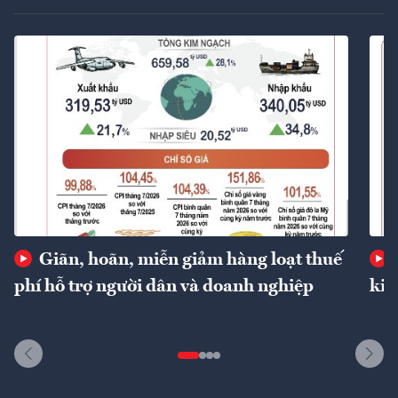
Giãn, hoãn, miễn giảm hàng loạt thuế
phí hỗ trợ người dân và doanh nghiệp
kin