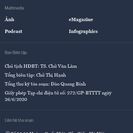
Doanh nghiệp
Địa phương
Thị trường
Bảo hiểm
Multimedia
Sự kiện
Nhân lực
Ảnh
eMagazine
Đẹp +
An sinh
Podcast
Infographics
Giải trí
Y tế
Nhà
Ban Biên tập
Ẩm thực
Chủ tịch HĐBT: TS. Chử Văn Lâm
Tổng biên tập: Chử Thị Hạnh
Tổng thư ký tòa soạn: Đào Quang Bính
Giấy phép Tạp chí điện tử số: 272/GP-BTTTT ngày
26/6/2020
Liên hệ tòa soạn