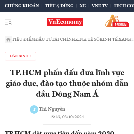
CHỨNG KHOÁN
TIÊU & DÙNG
XE
VNE TV
TECH CO
TIÊU ĐIỂM
ĐẦU TƯ
TÀI CHÍNH
KINH TẾ SỐ
KINH TẾ XANH
DÂN SINH
TP.HCM phấn đấu đưa lĩnh vực
giáo dục, đào tạo thuộc nhóm dẫn
đầu Đông Nam Á
Thi Nguyễn
T
15:43, 08/10/2024
TP.HCM đặt mục tiêu đến năm 2030,