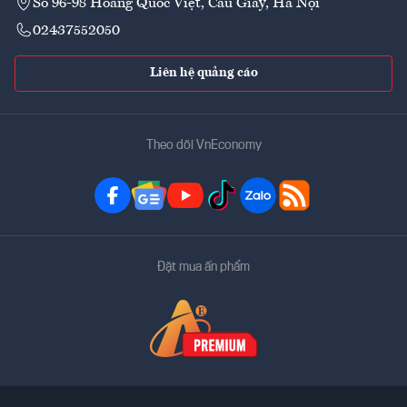
Số 96-98 Hoàng Quốc Việt, Cầu Giấy, Hà Nội
02437552050
Liên hệ quảng cáo
Theo dõi VnEconomy
Đặt mua ấn phẩm