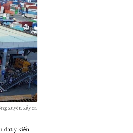
ờng xuyên xảy ra
 đạt ý kiến