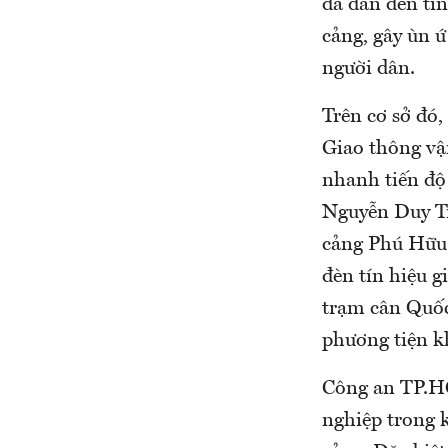
đã dẫn đến tìn
cảng, gây ùn ứ
người dân.
Trên cơ sở đó
Giao thông vậ
nhanh tiến độ
Nguyễn Duy Tr
cảng Phú Hữu 
đèn tín hiệu g
trạm cân Quốc 
phương tiện kh
Công an TP.HC
nghiệp trong k