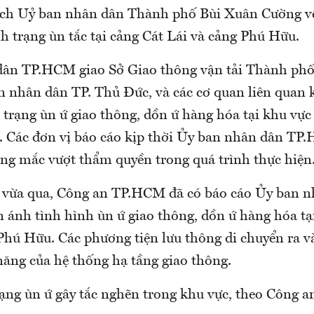
ịch Uỷ ban nhân dân Thành phố Bùi Xuân Cường về 
h trạng ùn tắc tại cảng Cát Lái và cảng Phú Hữu.
ân TP.HCM giao Sở Giao thông vận tải Thành phố 
n nhân dân TP. Thủ Đức, và các cơ quan liên quan
h trạng ùn ứ giao thông, dồn ứ hàng hóa tại khu vực
 Các đơn vị báo cáo kịp thời Ủy ban nhân dân TP
ng mắc vượt thẩm quyền trong quá trình thực hiện
 vừa qua, Công an TP.HCM đã có báo cáo Ủy ban n
ánh tình hình ùn ứ giao thông, dồn ứ hàng hóa tạ
 Phú Hữu. Các phương tiện lưu thông di chuyển ra v
năng của hệ thống hạ tầng giao thông.
trạng ùn ứ gây tắc nghẽn trong khu vực, theo Công