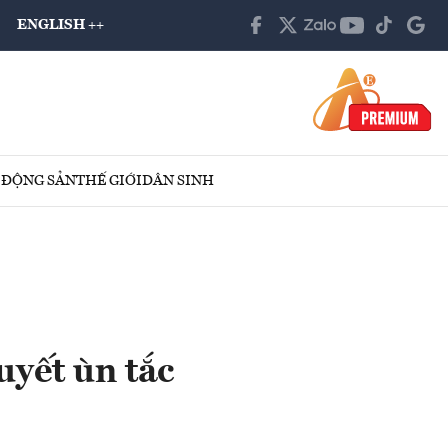
ENGLISH ++
 ĐỘNG SẢN
THẾ GIỚI
DÂN SINH
yết ùn tắc