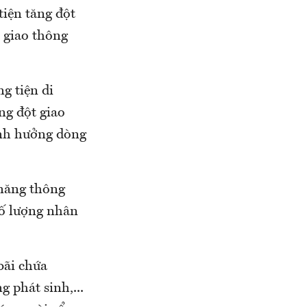
tiện tăng đột
n giao thông
g tiện di
ng đột giao
ảnh hưởng dòng
 năng thông
số lượng nhân
bãi chứa
g phát sinh,...