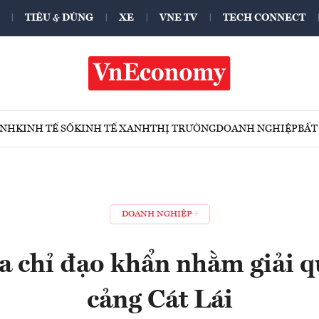
TIÊU & DÙNG
XE
VNE TV
TECH CONNECT
ÍNH
KINH TẾ SỐ
KINH TẾ XANH
THỊ TRƯỜNG
DOANH NGHIỆP
BẤT
DOANH NGHIỆP
 chỉ đạo khẩn nhằm giải qu
cảng Cát Lái