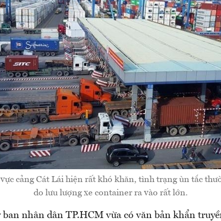
vực cảng Cát Lái hiện rất khó khăn, tình trạng ùn tắc thư
do lưu lượng xe container ra vào rất lớn.
ban nhân dân TP.HCM vừa có văn bản khẩn truyền