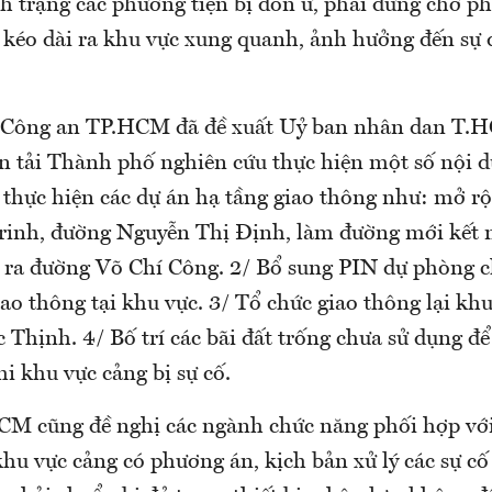
h trạng các phương tiện bị dồn ứ, phải dừng chờ p
 kéo dài ra khu vực xung quanh, ảnh hưởng đến sự đ
, Công an TP.HCM đã đề xuất Uỷ ban nhân dan T.
n tải Thành phố nghiên cứu thực hiện một số nội 
 thực hiện các dự án hạ tầng giao thông như: mở r
inh, đường Nguyễn Thị Định, làm đường mới kết n
ra đường Võ Chí Công. 2/ Bổ sung PIN dự phòng c
iao thông tại khu vực. 3/ Tổ chức giao thông lại khu
Thịnh. 4/ Bố trí các bãi đất trống chưa sử dụng đ
i khu vực cảng bị sự cố.
M cũng đề nghị các ngành chức năng phối hợp vớ
hu vực cảng có phương án, kịch bản xử lý các sự cố