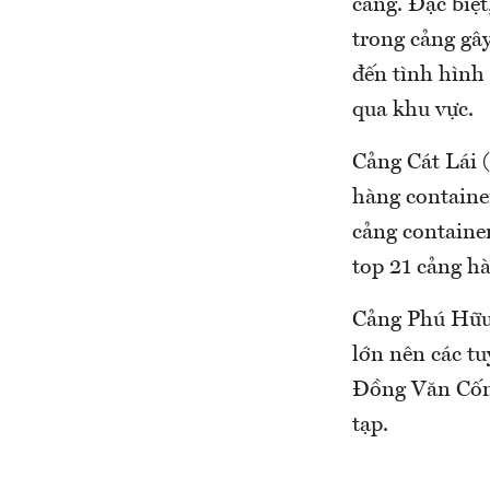
cảng. Đặc biệt
trong cảng gâ
đến tình hình 
qua khu vực.
Cảng Cát Lái 
hàng containe
cảng containe
top 21 cảng hà
Cảng Phú Hữu 
lớn nên các t
Đồng Văn Cống
tạp.