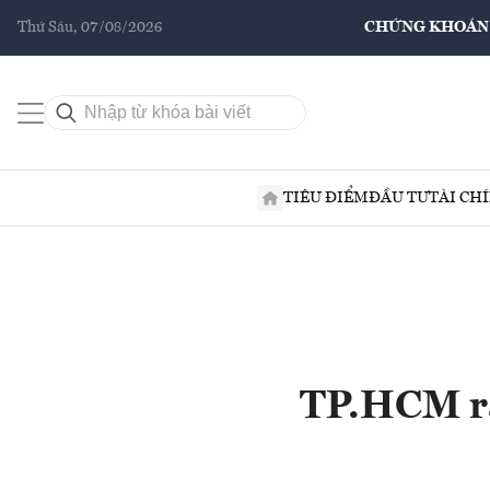
Thứ Sáu, 07/08/2026
CHỨNG KHOÁN
TIÊU ĐIỂM
ĐẦU TƯ
TÀI CH
TP.HCM ra