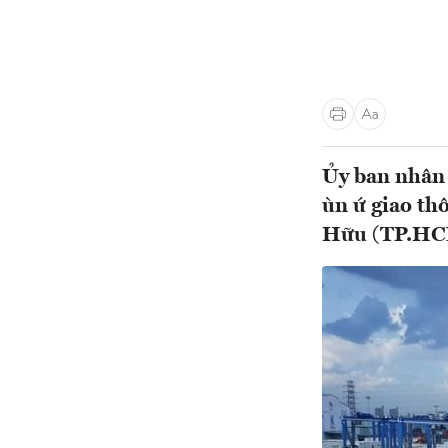
Ủy ban nhân 
ùn ứ giao th
Hữu (TP.HCM)