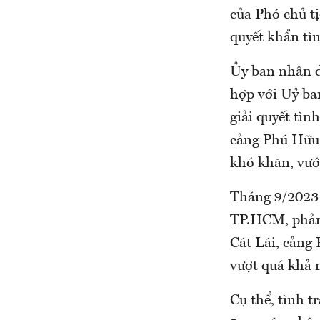
của Phó chủ t
quyết khẩn tìn
Ủy ban nhân d
hợp với Uỷ ba
giải quyết tìn
cảng Phú Hữu.
khó khăn, vướ
Tháng 9/2023
TP.HCM, phản 
Cát Lái, cảng
vượt quá khả 
Cụ thể, tình 