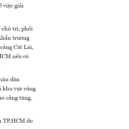
việc giải
chủ trì, phối
 khẩn trương
 cảng Cát Lái,
.HCM nếu có
.
hân dân
i khu vực cảng
ào cảng tăng,
 an TP.HCM do