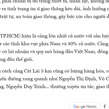
, phải chuẩn bị đủ trang thiết bị, nhân lực, không đ
y ra tình trạng ùn ứ giao thông kéo dài, ảnh hưởng
trật tự, an toàn giao thông, gây bức xúc cho người 
(TP.HCM) hiện là cảng lớn nhất cả nước với sản l
r các tỉnh khu vực phía Nam và 50% cả nước. Cảng 
r có lợi nhuận và quy mô hàng đầu Việt Nam, đồng 
ng đầu thế giới.
cách cảng Cát Lái 3 km cũng có lượng hàng hóa, c
uyến đường xung quanh như Nguyễn Thị Định, Võ C
, Nguyễn Duy Trinh... thường xuyên ùn tắc, giao t