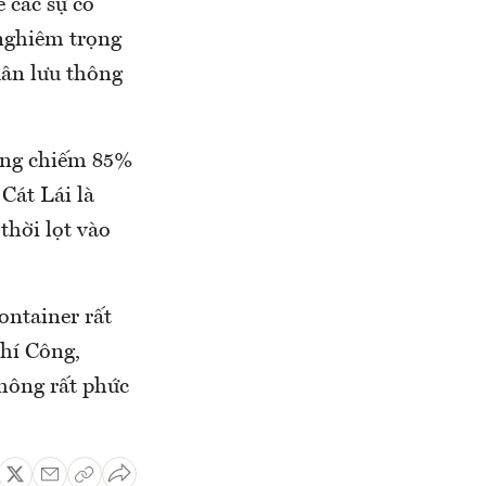
ể các sự cố
 nghiêm trọng
dân lưu thông
ượng chiếm 85%
Cát Lái là
thời lọt vào
ontainer rất
hí Công,
hông rất phức