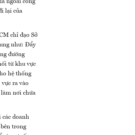
hía ngoài cổng
i lại của
HCM chỉ đạo Sở
dung như: Đẩy
ộng đường
ối từ khu vực
ho hệ thống
 vực ra vào
ể làm nơi chứa
i các doanh
 bên trong