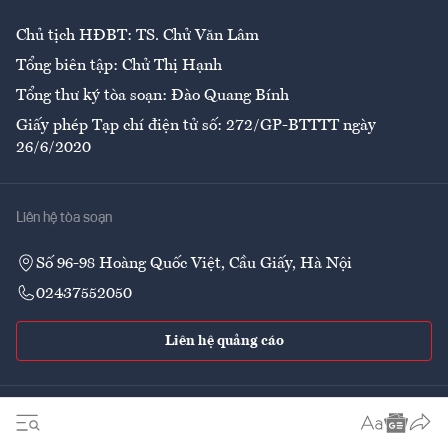
Chủ tịch HĐBT: TS. Chử Văn Lâm
Tổng biên tập: Chử Thị Hạnh
Tổng thư ký tòa soạn: Đào Quang Bính
Giấy phép Tạp chí điện tử số: 272/GP-BTTTT ngày
26/6/2020
Liên hệ tòa soạn
Số 96-98 Hoàng Quốc Việt, Cầu Giấy, Hà Nội
02437552050
Liên hệ quảng cáo
Theo dõi VnEconomy