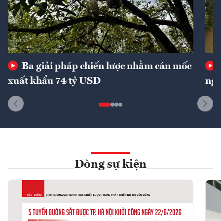
Ba giải pháp chiến lược nhằm cán mốc
xuất khẩu 74 tỷ USD
ngu
Dòng sự kiện