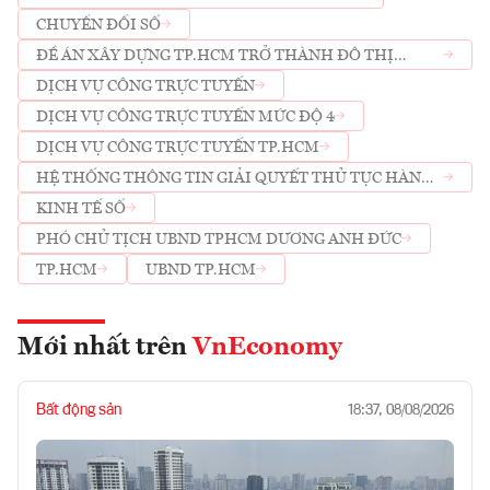
CHUYỂN ĐỔI SỐ
ĐỀ ÁN XÂY DỰNG TP.HCM TRỞ THÀNH ĐÔ THỊ
THÔNG MINH
DỊCH VỤ CÔNG TRỰC TUYẾN
DỊCH VỤ CÔNG TRỰC TUYẾN MỨC ĐỘ 4
DỊCH VỤ CÔNG TRỰC TUYẾN TP.HCM
HỆ THỐNG THÔNG TIN GIẢI QUYẾT THỦ TỤC HÀNH
CHÍNH
KINH TẾ SỐ
PHÓ CHỦ TỊCH UBND TPHCM DƯƠNG ANH ĐỨC
TP.HCM
UBND TP.HCM
Mới nhất trên
VnEconomy
Bất động sản
18:37, 08/08/2026