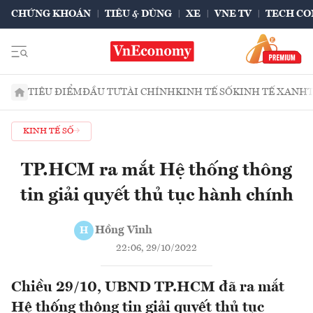
CHỨNG KHOÁN
TIÊU & DÙNG
XE
VNE TV
TECH CO
TIÊU ĐIỂM
ĐẦU TƯ
TÀI CHÍNH
KINH TẾ SỐ
KINH TẾ XANH
KINH TẾ SỐ
TP.HCM ra mắt Hệ thống thông
tin giải quyết thủ tục hành chính
Hồng Vinh
H
22:06, 29/10/2022
Chiều 29/10, UBND TP.HCM đã ra mắt
Hệ thống thông tin giải quyết thủ tục