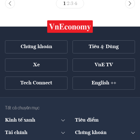
1
2
3
4
Chứng khoán
Tiêu & Dùng
Xe
VnE TV
Tech Connect
English ++
Tất cả chuyên mục
Kinh tế xanh
Tiêu điểm
Chuyển động xanh
Tài chính
Chứng khoán
Pháp lý