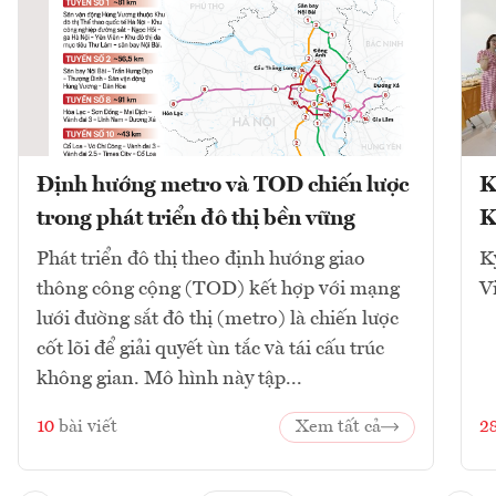
Định hướng metro và TOD chiến lược
K
trong phát triển đô thị bền vững
K
Phát triển đô thị theo định hướng giao
K
thông công cộng (TOD) kết hợp với mạng
V
lưới đường sắt đô thị (metro) là chiến lược
cốt lõi để giải quyết ùn tắc và tái cấu trúc
không gian. Mô hình này tập...
10
bài viết
Xem tất cả
2