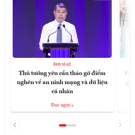
Kinh tế số
Thủ tướng yêu cầu tháo gỡ điểm
Đề 
nghẽn về an ninh mạng và dữ liệu
gia
cá nhân
Đọc ngay