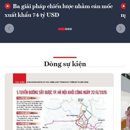
Ba giải pháp chiến lược nhằm cán mốc
xuất khẩu 74 tỷ USD
ngu
Dòng sự kiện