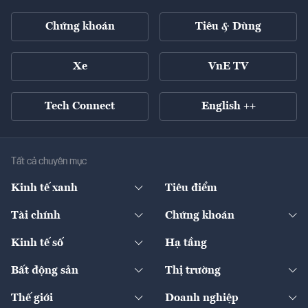
Chứng khoán
Tiêu & Dùng
Xe
VnE TV
Tech Connect
English ++
Tất cả chuyên mục
Kinh tế xanh
Tiêu điểm
Chuyển động xanh
Tài chính
Chứng khoán
Pháp lý
Ngân hàng
Doanh nghiệp niêm yết
Kinh tế số
Hạ tầng
Thương hiệu xanh
Thị trường vốn
Thị trường
Sản phẩm - Thị trường
Bất động sản
Thị trường
Diễn đàn
Thuế
Đầu tư
Tài sản số
Chính sách
Xuất nhập khẩu
Thế giới
Doanh nghiệp
Bảo hiểm
Quốc tế