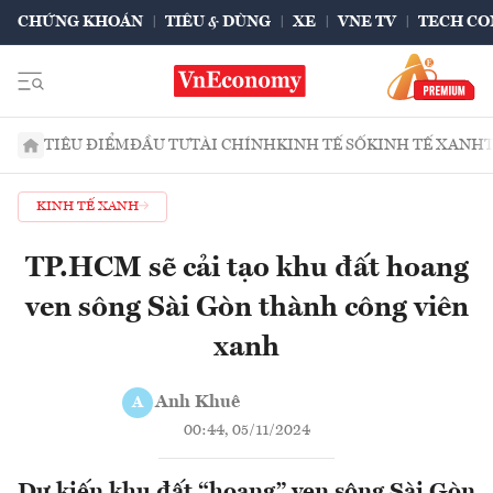
CHỨNG KHOÁN
TIÊU & DÙNG
XE
VNE TV
TECH CO
TIÊU ĐIỂM
ĐẦU TƯ
TÀI CHÍNH
KINH TẾ SỐ
KINH TẾ XANH
KINH TẾ XANH
TP.HCM sẽ cải tạo khu đất hoang
ven sông Sài Gòn thành công viên
xanh
Anh Khuê
A
00:44, 05/11/2024
Dự kiến khu đất “hoang” ven sông Sài Gòn