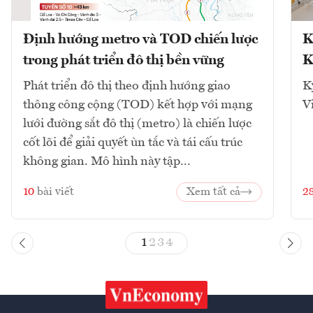
Định hướng metro và TOD chiến lược
K
trong phát triển đô thị bền vững
K
Phát triển đô thị theo định hướng giao
K
thông công cộng (TOD) kết hợp với mạng
V
lưới đường sắt đô thị (metro) là chiến lược
cốt lõi để giải quyết ùn tắc và tái cấu trúc
không gian. Mô hình này tập...
10
bài viết
Xem tất cả
2
1
2
3
4