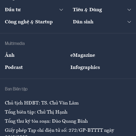
Start-up
Dự án
Công nghiệp
Chuyển động 24h
Đối thoại
The Guide
Video
Đầu tư
Tiêu & Dùng
Quản trị số
Cafe BĐS
Thị trường
Kinh doanh
Kết nối
Tạp chí kinh tế Việt Nam
eMagazine
Nhà đầu tư
Du lịch
Công nghệ & Startup
Dân sinh
Tư vấn
Nông sản
Doanh nhân
Tư vấn Tiêu & Dùng
Infographics
Hạ tầng
Sức khỏe
Khung pháp lý
Doanh nghiệp
Địa phương
Thị trường
Bảo hiểm
Multimedia
Sự kiện
Nhân lực
Ảnh
eMagazine
Đẹp +
An sinh
Podcast
Infographics
Giải trí
Y tế
Nhà
Ban Biên tập
Ẩm thực
Chủ tịch HĐBT: TS. Chử Văn Lâm
Tổng biên tập: Chử Thị Hạnh
Tổng thư ký tòa soạn: Đào Quang Bính
Giấy phép Tạp chí điện tử số: 272/GP-BTTTT ngày