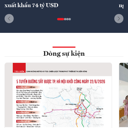
xuất khẩu 74 tỷ USD
ngu
Dòng sự kiện