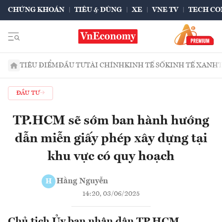
CHỨNG KHOÁN
TIÊU & DÙNG
XE
VNE TV
TECH CO
TIÊU ĐIỂM
ĐẦU TƯ
TÀI CHÍNH
KINH TẾ SỐ
KINH TẾ XANH
ĐẦU TƯ
TP.HCM sẽ sớm ban hành hướng
dẫn miễn giấy phép xây dựng tại
khu vực có quy hoạch
Hằng Nguyễn
H
14:20, 03/06/2025
Chủ tịch Ủy ban nhân dân TP.HCM