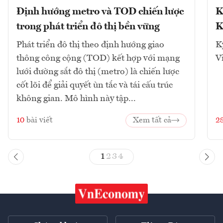
Định hướng metro và TOD chiến lược
K
trong phát triển đô thị bền vững
K
Phát triển đô thị theo định hướng giao
K
thông công cộng (TOD) kết hợp với mạng
V
lưới đường sắt đô thị (metro) là chiến lược
cốt lõi để giải quyết ùn tắc và tái cấu trúc
không gian. Mô hình này tập...
10
bài viết
Xem tất cả
2
1
2
3
4