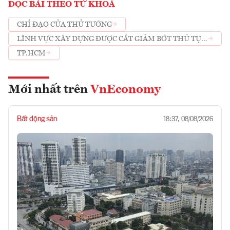
ĐỌC BÀI THEO TỪ KHOÁ
CHỈ ĐẠO CỦA THỦ TƯỚNG
LĨNH VỰC XÂY DỰNG ĐƯỢC CẮT GIẢM BỚT THỦ TỤC
HÀNH CHÍNH
TP.HCM
Mới nhất trên
VnEconomy
Bất động sản
18:37, 08/08/2026