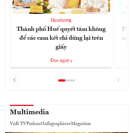
Địa phương
Thành phố Huế quyết tâm không
Phó
để các cam kết chỉ dừng lại trên
ngh
giấy
Đọc ngay
Multimedia
VnE TV
Podcast
Infographics
eMagazine