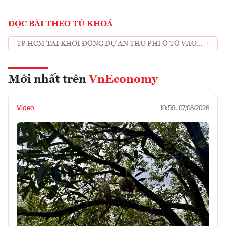
ĐỌC BÀI THEO TỪ KHOÁ
TP.HCM TÁI KHỞI ĐỘNG DỰ ÁN THU PHÍ Ô TÔ VÀO
TRUNG TÂM
Mới nhất trên
VnEconomy
Video
10:59, 07/08/2026