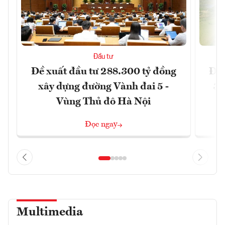
Đầu tư
Đề xuất đầu tư 288.300 tỷ đồng
Đồn
xây dựng đường Vành đai 5 -
3 
Vùng Thủ đô Hà Nội
Đọc ngay
Multimedia