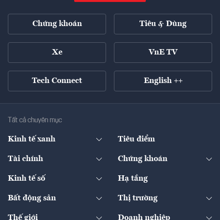
Chứng khoán
Tiêu & Dùng
Xe
VnE TV
Tech Connect
English ++
Tất cả chuyên mục
Kinh tế xanh
Tiêu điểm
Chuyển động xanh
Tài chính
Chứng khoán
Pháp lý
Ngân hàng
Doanh nghiệp niêm yết
Kinh tế số
Hạ tầng
Thương hiệu xanh
Thị trường vốn
Thị trường
Sản phẩm - Thị trường
Bất động sản
Thị trường
Diễn đàn
Thuế
Đầu tư
Tài sản số
Chính sách
Xuất nhập khẩu
Thế giới
Doanh nghiệp