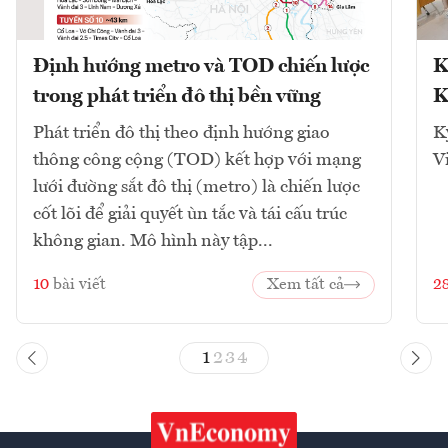
Định hướng metro và TOD chiến lược
K
trong phát triển đô thị bền vững
K
Phát triển đô thị theo định hướng giao
K
thông công cộng (TOD) kết hợp với mạng
V
lưới đường sắt đô thị (metro) là chiến lược
cốt lõi để giải quyết ùn tắc và tái cấu trúc
không gian. Mô hình này tập...
10
bài viết
Xem tất cả
2
1
2
3
4