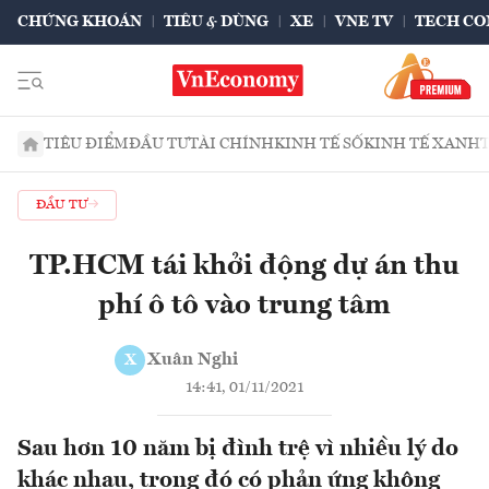
CHỨNG KHOÁN
TIÊU & DÙNG
XE
VNE TV
TECH CO
TIÊU ĐIỂM
ĐẦU TƯ
TÀI CHÍNH
KINH TẾ SỐ
KINH TẾ XANH
ĐẦU TƯ
TP.HCM tái khởi động dự án thu
phí ô tô vào trung tâm
Xuân Nghi
X
14:41, 01/11/2021
Sau hơn 10 năm bị đình trệ vì nhiều lý do
khác nhau, trong đó có phản ứng không