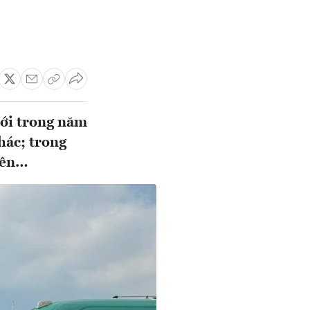
mới trong năm
hác; trong
hiên…