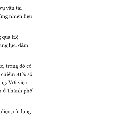
vụ vận tải
ùng nhiên liệu
g qua Hệ
ăng lực, đảm
e, trong đó có
), chiếm 31% số
ng. Với việc
ch ở Thành phố
điện, sử dụng