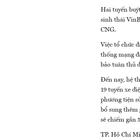
Hai tuyến buý
sinh thái VinB
CNG.
Việc tổ chức 
thống mạng đấ
bảo tuân thủ đ
Đến nay, hệ th
19 tuyến xe đi
phương tiện sử
bổ sung thêm 
sẽ chiếm gần 
TP. Hồ Chí Mi