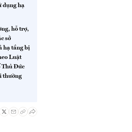
sử dụng hạ
ờng, hỗ trợ,
ác sở
ả hạ tầng bị
heo Luật
ố Thủ Đức
i thường