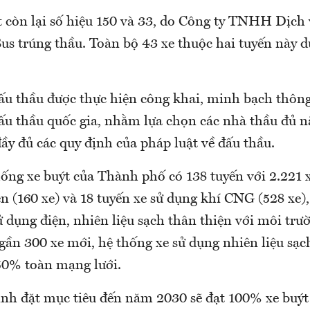
t còn lại số hiệu 150 và 33, do Công ty TNHH Dịch 
us trúng thầu. Toàn bộ 43 xe thuộc hai tuyến này d
đấu thầu được thực hiện công khai, minh bạch thôn
u thầu quốc gia, nhằm lựa chọn các nhà thầu đủ n
ầy đủ các quy định của pháp luật về đấu thầu.
ống xe buýt của Thành phố có 138 tuyến với 2.221 x
ện (160 xe) và 18 tuyến xe sử dụng khí CNG (528 xe
 dụng điện, nhiên liệu sạch thân thiện với môi trườ
gần 300 xe mới, hệ thống xe sử dụng nhiên liệu sạ
50% toàn mạng lưới.
nh đặt mục tiêu đến năm 2030 sẽ đạt 100% xe buýt 