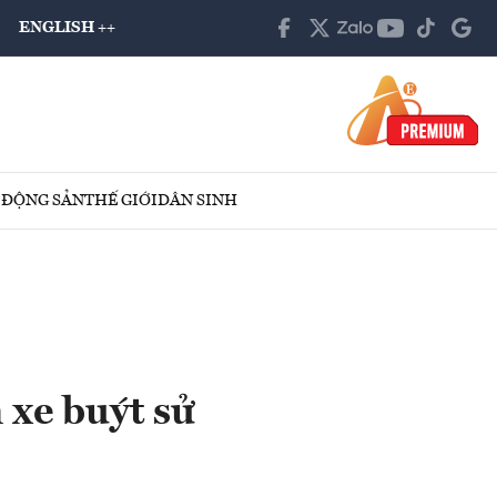
ENGLISH ++
 ĐỘNG SẢN
THẾ GIỚI
DÂN SINH
 xe buýt sử