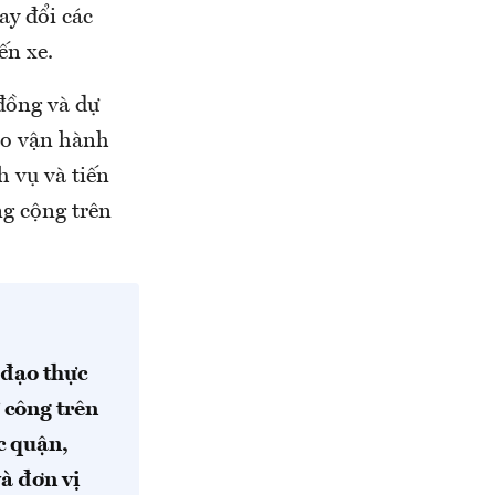
ay đổi các
ến xe.
đồng và dự
vào vận hành
h vụ và tiến
ng cộng trên
 đạo thực
ư công trên
c quận,
à đơn vị