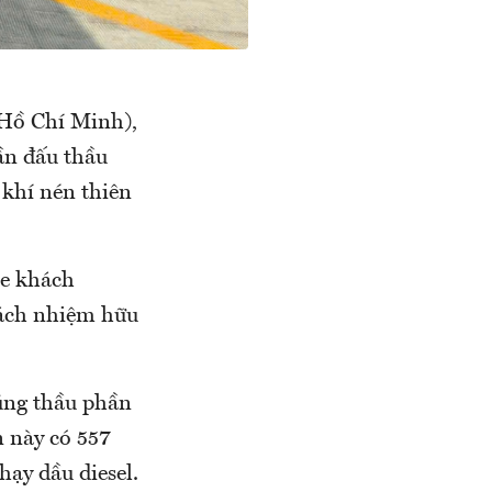
 Hồ Chí Minh),
ần đấu thầu
 khí nén thiên
xe khách
rách nhiệm hữu
rúng thầu phần
ến này có 557
hạy dầu diesel.