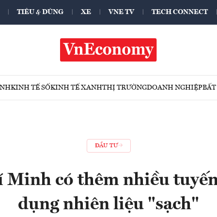
TIÊU & DÙNG
XE
VNE TV
TECH CONNECT
ÍNH
KINH TẾ SỐ
KINH TẾ XANH
THỊ TRƯỜNG
DOANH NGHIỆP
BẤT
ĐẦU TƯ
 Minh có thêm nhiều tuyến
dụng nhiên liệu "sạch"