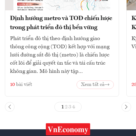
Định hướng metro và TOD chiến lược
K
trong phát triển đô thị bền vững
K
Phát triển đô thị theo định hướng giao
K
thông công cộng (TOD) kết hợp với mạng
V
lưới đường sắt đô thị (metro) là chiến lược
cốt lõi để giải quyết ùn tắc và tái cấu trúc
không gian. Mô hình này tập...
10
bài viết
Xem tất cả
2
1
2
3
4