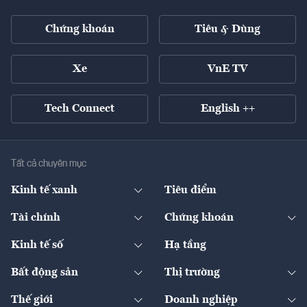
Chứng khoán
Tiêu & Dùng
Xe
VnE TV
Tech Connect
English ++
Tất cả chuyên mục
Kinh tế xanh
Tiêu điểm
Chuyển động xanh
Tài chính
Chứng khoán
Pháp lý
Ngân hàng
Doanh nghiệp niêm yết
Kinh tế số
Hạ tầng
Thương hiệu xanh
Thị trường vốn
Thị trường
Sản phẩm - Thị trường
Bất động sản
Thị trường
Diễn đàn
Thuế
Đầu tư
Tài sản số
Chính sách
Xuất nhập khẩu
Thế giới
Doanh nghiệp