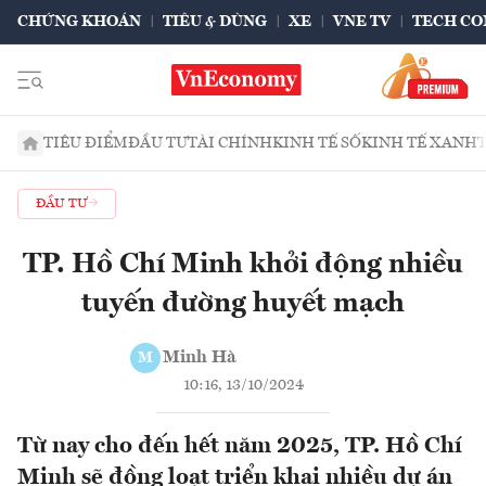
CHỨNG KHOÁN
TIÊU & DÙNG
XE
VNE TV
TECH CO
TIÊU ĐIỂM
ĐẦU TƯ
TÀI CHÍNH
KINH TẾ SỐ
KINH TẾ XANH
ĐẦU TƯ
TP. Hồ Chí Minh khởi động nhiều
tuyến đường huyết mạch
Minh Hà
M
10:16, 13/10/2024
Từ nay cho đến hết năm 2025, TP. Hồ Chí
Minh sẽ đồng loạt triển khai nhiều dự án