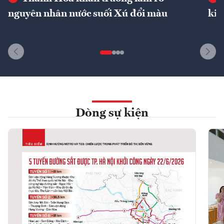
nguyên nhân nước suối Xú đổi màu
kin
Dòng sự kiện