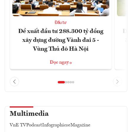
Đầu tư
Đề xuất đầu tư 288.300 tỷ đồng
Đồn
xây dựng đường Vành đai 5 -
3 
Vùng Thủ đô Hà Nội
Đọc ngay
Multimedia
VnE TV
Podcast
Infographics
eMagazine