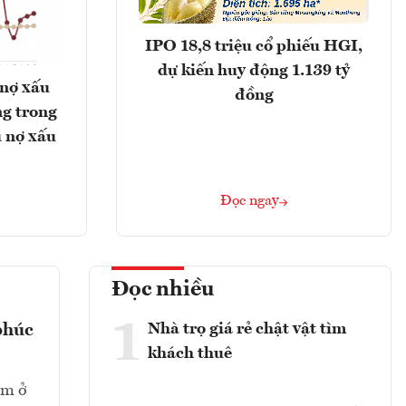
IPO 18,8 triệu cổ phiếu HGI,
dự kiến huy động 1.139 tỷ
 nợ xấu
đồng
g trong
 nợ xấu
Đọc ngay
Đọc nhiều
1
Nhà trọ giá rẻ chật vật tìm
phúc
khách thuê
ằm ở