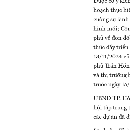
Được có ý kiế
hoạch thực hi
cường sự lãnh 
hình mới; Côn
phủ về đôn đốc
thúc đẩy triể
13/11/2024 củ
phủ Trần Hồng
và thị trường
trước ngày 15
UBND TP. Hồ C
hội tập trung 
các dự án đã 