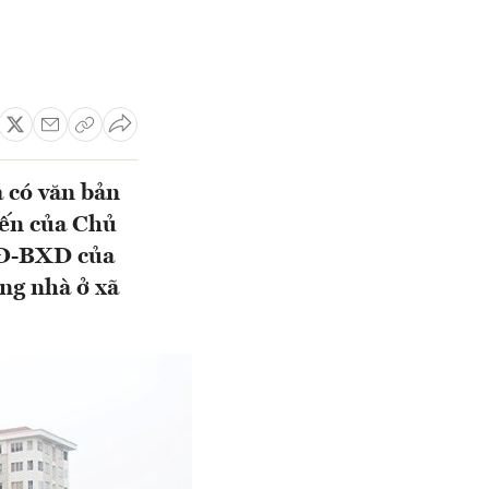
 có văn bản
iến của Chủ
CĐ-BXD của
ng nhà ở xã