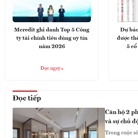
Mcredit ghi danh Top 5 Công
Dự báo
ty tài chính tiêu dùng uy tín
được th
năm 2026
5 cổ
Đọc ngay
Đọc tiếp
Căn hộ 2 ph
và sự chủ đ
Trong cuộc số