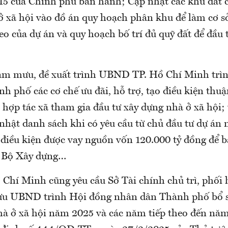
 của Chính phủ ban hành; Cập nhật các khu đất c
ở xã hội vào đồ án quy hoạch phân khu để làm cơ sở
heo của dự án và quy hoạch bố trí đủ quỹ đất để đầu
am mưu, đề xuất trình UBND TP. Hồ Chí Minh trì
 phố các cơ chế ưu đãi, hỗ trợ, tạo điều kiện thuậ
 hợp tác xã tham gia đầu tư xây dựng nhà ở xã hội;
nhật danh sách khi có yêu cầu từ chủ đầu tư dự án 
 điều kiện được vay nguồn vốn 120.000 tỷ đồng để
 Bộ Xây dựng…
hí Minh cũng yêu cầu Sở Tài chính chủ trì, phối 
u UBND trình Hội đồng nhân dân Thành phố bổ su
à ở xã hội năm 2025 và các năm tiếp theo đến nă