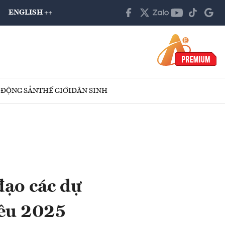
ENGLISH ++
 ĐỘNG SẢN
THẾ GIỚI
DÂN SINH
đạo các dự
iêu 2025