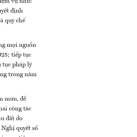
iệm vụ như:
yết định
à quy chế
rung mọi nguồn
25; tiếp tục
 tục pháp lý
công trong năm
m mưu, đề
ai công tác
hu đất do
 Nghị quyết số