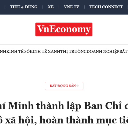
TIÊU & DÙNG
XE
VNE TV
TECH CONNECT
ÍNH
KINH TẾ SỐ
KINH TẾ XANH
THỊ TRƯỜNG
DOANH NGHIỆP
BẤT
BẤT ĐỘNG SẢN
í Minh thành lập Ban Chỉ 
ở xã hội, hoàn thành mục t