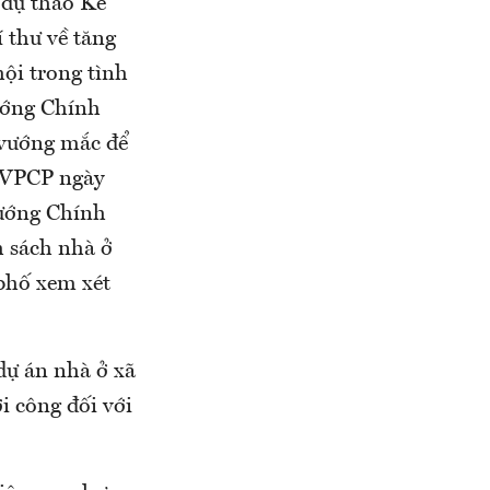
 dự thảo Kế
 thư về tăng
hội trong tình
ướng Chính
, vướng mắc để
B-VPCP ngày
tướng Chính
 sách nhà ở
phố xem xét
dự án nhà ở xã
i công đối với