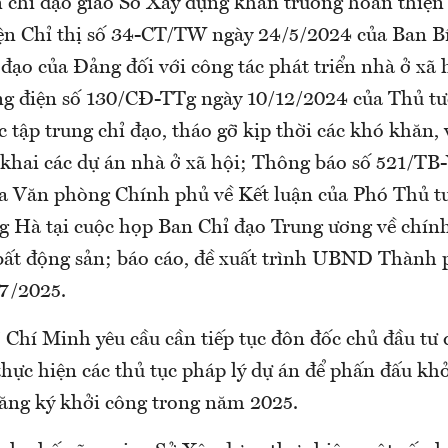
n chỉ đạo giao Sở Xây dựng khẩn trương hoàn thiện
ện Chỉ thị số 34-CT/TW ngày 24/5/2024 của Ban Bí
đạo của Đảng đối với công tác phát triển nhà ở xã 
g điện số 130/CĐ-TTg ngày 10/12/2024 của Thủ t
 tập trung chỉ đạo, tháo gỡ kịp thời các khó khăn
n khai các dự án nhà ở xã hội; Thông báo số 521/T
a Văn phòng Chính phủ về Kết luận của Phó Thủ 
 Hà tại cuộc họp Ban Chỉ đạo Trung ương về chính
 bất động sản; báo cáo, đề xuất trình UBND Thành 
/7/2025.
hí Minh yêu cầu cần tiếp tục đôn đốc chủ đầu tư 
thực hiện các thủ tục pháp lý dự án để phấn đấu khở
đăng ký khởi công trong năm 2025.