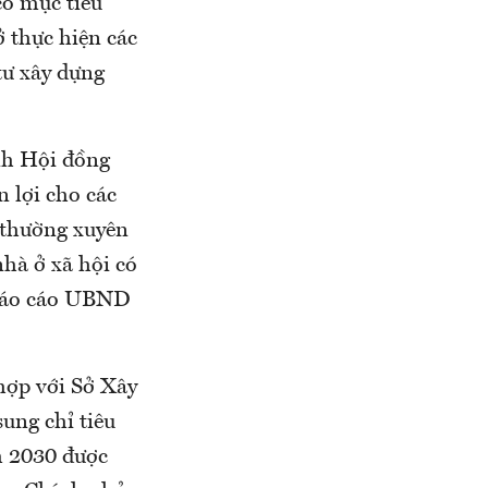
ó mục tiêu
 thực hiện các
 tư xây dựng
nh Hội đồng
n lợi cho các
 thường xuyên
nhà ở xã hội có
 báo cáo UBND
hợp với Sở Xây
ng chỉ tiêu
m 2030 được