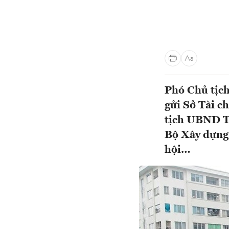
Phó Chủ tịc
gửi Sở Tài c
tịch UBND T
Bộ Xây dựng 
hội…