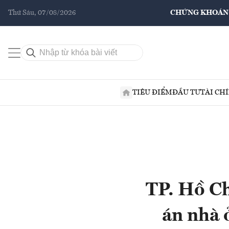
Thứ Sáu, 07/08/2026
CHỨNG KHOÁN
TIÊU ĐIỂM
ĐẦU TƯ
TÀI CH
TP. Hồ Ch
án nhà 