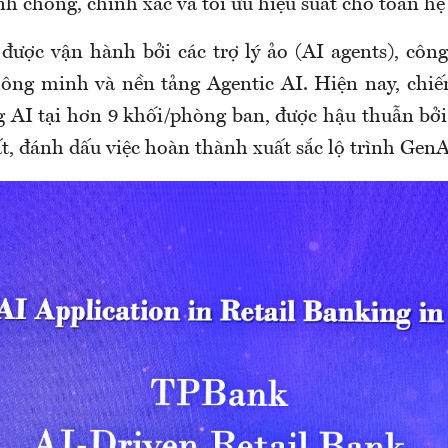
h chóng, chính xác và tối ưu hiệu suất cho toàn hệ
được vận hành bởi các trợ lý ảo (AI agents), côn
thông minh và nền tảng Agentic AI. Hiện nay, chi
g AI tại hơn 9 khối/phòng ban, được hậu thuẫn bở
ất, đánh dấu việc hoàn thành xuất sắc lộ trình Gen