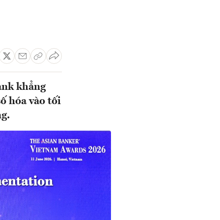
ank khẳng
ố hóa vào tối
g.