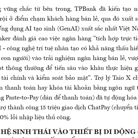
 vững chắc từ bên trong, TPBank đã kiến tạo n
rội ở điểm chạm khách hàng bán lẻ, qua đó xuất 
Ứng dụng AI tạo sinh (GenAI) xuất sắc nhất Việt 
ker đánh giá cao việc ngân hàng "tích hợp trực ti
 - công nghệ trí tuệ nhân tạo có khả năng thấu hi
 con người) vào trải nghiệm ngân hàng bán lẻ, vượt
ot thông thường để tiến sâu vào khâu thực hiện g
 tài chính và kiểm soát bảo mật". Trợ lý Taio X 
n thanh toán hay khóa tài khoản bằng ngôn ngữ 
g Paste-to-Pay (dán để thanh toán) đã tự động hóa 
trợ thành công 15 triệu giao dịch ChatPay (chuyển t
0% lỗi nhập liệu thủ công.
HỆ SINH THÁI VÀO THIẾT BỊ DI ĐỘNG 