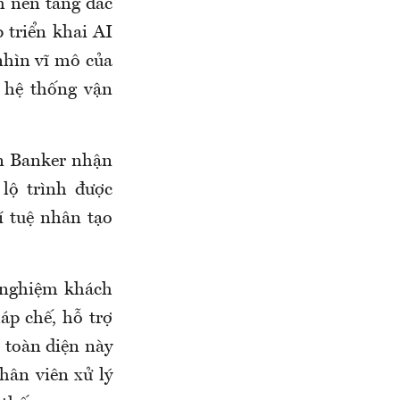
h nền tảng đắc
p triển khai AI
nhìn vĩ mô của
 hệ thống vận
n Banker nhận
lộ trình được
í tuệ nhân tạo
i nghiệm khách
háp chế, hỗ trợ
i toàn diện này
hân viên xử lý