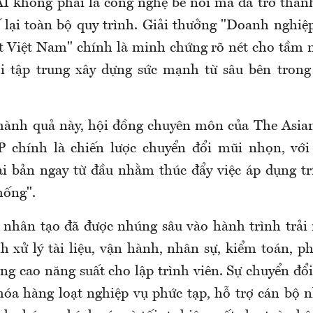
I không phải là công nghệ bề nổi mà đã trở thàn
ế lại toàn bộ quy trình. Giải thưởng "Doanh nghiệ
t Việt Nam" chính là minh chứng rõ nét cho tầm 
i tập trung xây dựng sức mạnh từ sâu bên trong
thành quả này, hội đồng chuyên môn của The Asia
P chính là chiến lược chuyển đổi mũi nhọn, với 
i bản ngay từ đầu nhằm thúc đẩy việc áp dụng tr
hống".
uệ nhân tạo đã được nhúng sâu vào hành trình trả
h xử lý tài liệu, vận hành, nhân sự, kiểm toán, p
ng cao năng suất cho lập trình viên. Sự chuyển đổ
hóa hàng loạt nghiệp vụ phức tạp, hỗ trợ cán bộ n