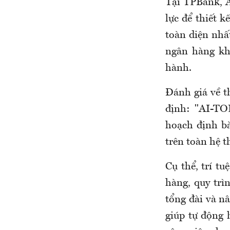
Tại TPBank, A
lực để thiết k
toàn diện nhấ
ngân hàng kh
hành.
Đánh giá về 
định: "AI-TO
hoạch định bà
trên toàn hệ t
Cụ thể, trí t
hàng, quy trìn
tổng đài và nâ
giúp tự động 