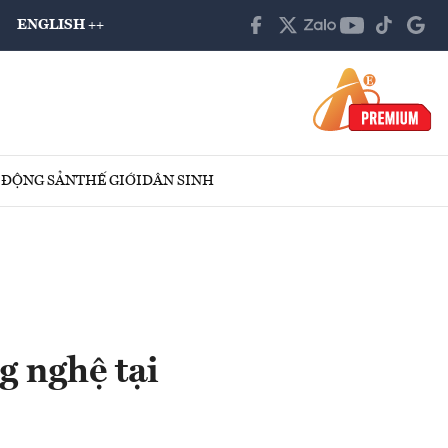
ENGLISH ++
 ĐỘNG SẢN
THẾ GIỚI
DÂN SINH
g nghệ tại