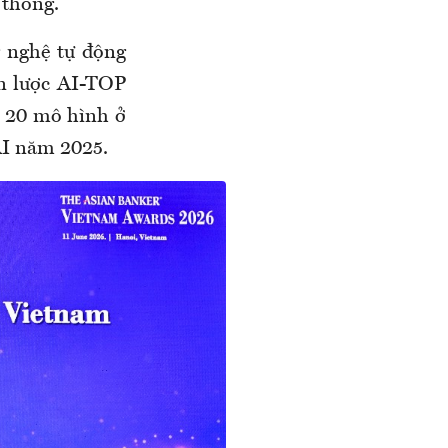
 thống.
g nghệ tự động
ến lược AI-TOP
i 20 mô hình ở
AI năm 2025.