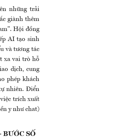
ên những trải
sắc giành thêm
Nam". Hội đồng
ếp AI tạo sinh
ểu và tương tác
 xa vai trò hỗ
iao dịch, cung
cho phép khách
tự nhiên. Điển
việc trích xuất
iền y như chat)
- BƯỚC SỐ