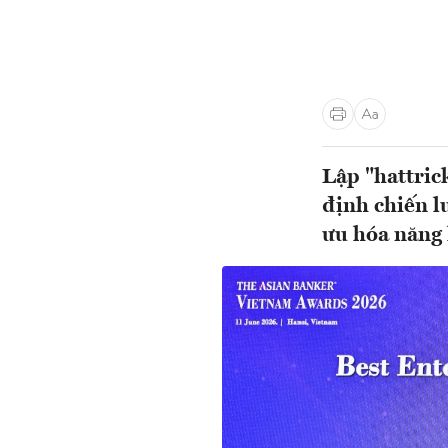
Lập "hattric
định chiến l
ưu hóa năng 