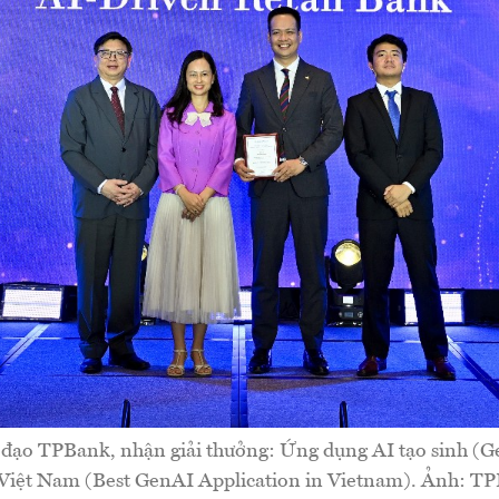
 đạo TPBank, nhận giải thưởng: Ứng dụng AI tạo sinh (G
Việt Nam (Best GenAI Application in Vietnam). Ảnh: T