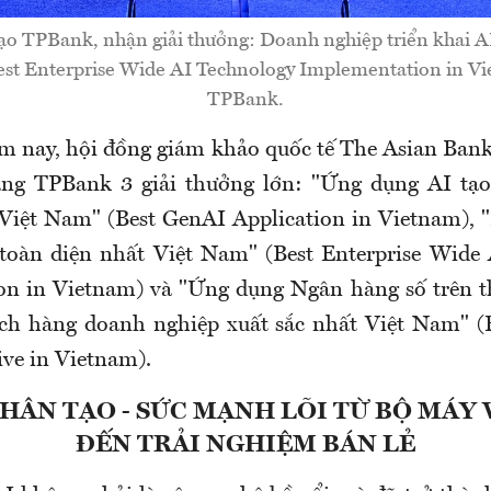
ạo TPBank, nhận giải thưởng: Doanh nghiệp triển khai A
st Enterprise Wide AI Technology Implementation in V
TPBank.
ăm nay, hội đồng giám khảo quốc tế The Asian Bank
tặng TPBank 3 giải thưởng lớn: "Ứng dụng AI tạo
 Việt Nam" (Best GenAI Application in Vietnam),
 toàn diện nhất Việt Nam" (Best Enterprise Wide
n in Vietnam) và "Ứng dụng Ngân hàng số trên th
ch hàng doanh nghiệp xuất sắc nhất Việt Nam" (B
ive in Vietnam).
NHÂN TẠO - SỨC MẠNH LÕI TỪ BỘ MÁY
ĐẾN TRẢI NGHIỆM BÁN LẺ