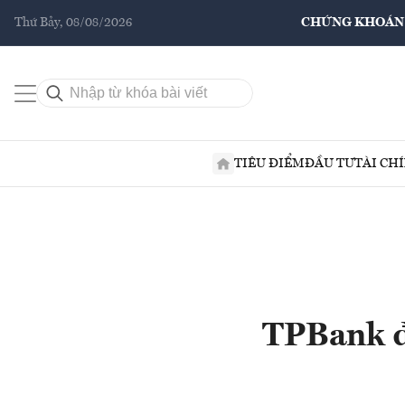
Thứ Bảy, 08/08/2026
CHỨNG KHOÁN
TIÊU ĐIỂM
ĐẦU TƯ
TÀI CH
TPBank đạ