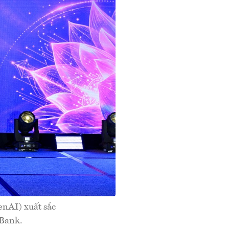
enAI) xuất sắc
PBank.