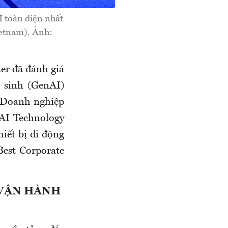
I toàn diện nhất
ietnam). Ảnh:
er đã đánh giá
 sinh (GenAI)
 "Doanh nghiệp
 AI Technology
iết bị di động
est Corporate
 VẬN HÀNH