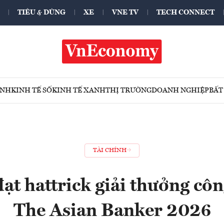
TIÊU & DÙNG
XE
VNE TV
TECH CONNECT
ÍNH
KINH TẾ SỐ
KINH TẾ XANH
THỊ TRƯỜNG
DOANH NGHIỆP
BẤT
TÀI CHÍNH
t hattrick giải thưởng côn
The Asian Banker 2026