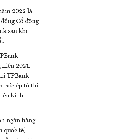
 năm 2022 là
i đồng Cổ đông
nk sau khi
i.
TPBank -
 niên 2021.
 trị TPBank
 sức ép từ thị
tiêu kinh
ành ngân hàng
 quốc tế,