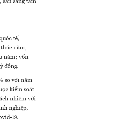
, sẵn sàng tâm
quốc tế,
 thúc năm,
ầu năm; vốn
tỷ đồng.
0% so với năm
được kiểm soát
rách nhiệm với
anh nghiệp,
vid-19.