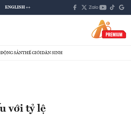
ENGLISH ++
 ĐỘNG SẢN
THẾ GIỚI
DÂN SINH
 với tỷ lệ