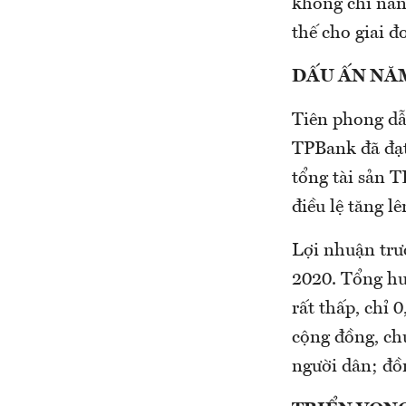
không chỉ nân
thế cho giai đ
DẤU ẤN NĂ
Tiên phong dẫ
TPBank đã đạt
tổng tài sản 
điều lệ tăng l
Lợi nhuận trư
2020. Tổng huy
rất thấp, chỉ 
cộng đồng, ch
người dân; đồ