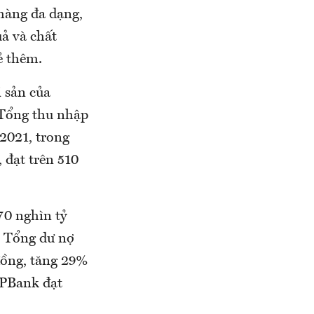
 hàng đa dạng,
uả và chất
ẻ thêm.
i sản của
 Tổng thu nhập
/2021, trong
 đạt trên 510
70 nghìn tỷ
. Tổng dư nợ
 đồng, tăng 29%
TPBank đạt