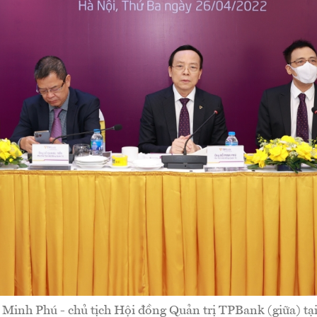
Minh Phú - chủ tịch Hội đồng Quản trị TPBank (giữa) tại 