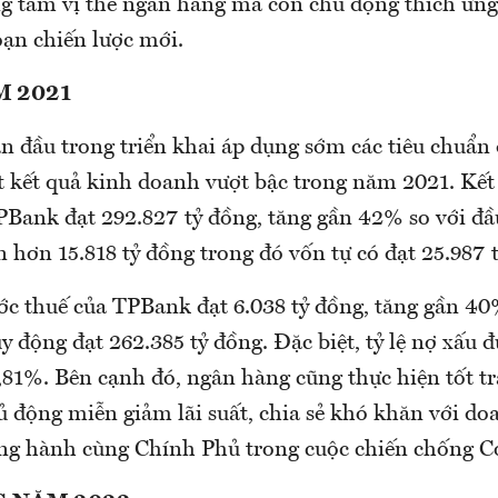
g tầm vị thế ngân hàng mà còn chủ động thích ứng
oạn chiến lược mới.
M 2021
n đầu trong triển khai áp dụng sớm các tiêu chuẩn 
 kết quả kinh doanh vượt bậc trong năm 2021. Kết
TPBank đạt 292.827 tỷ đồng, tăng gần 42% so với đ
ên hơn 15.818 tỷ đồng trong đó vốn tự có đạt 25.987 
ớc thuế của TPBank đạt 6.038 tỷ đồng, tăng gần 4
 động đạt 262.385 tỷ đồng. Đặc biệt, tỷ lệ nợ xấu 
0,81%. Bên cạnh đó, ngân hàng cũng thực hiện tốt t
ủ động miễn giảm lãi suất, chia sẻ khó khăn với do
ng hành cùng Chính Phủ trong cuộc chiến chống Co