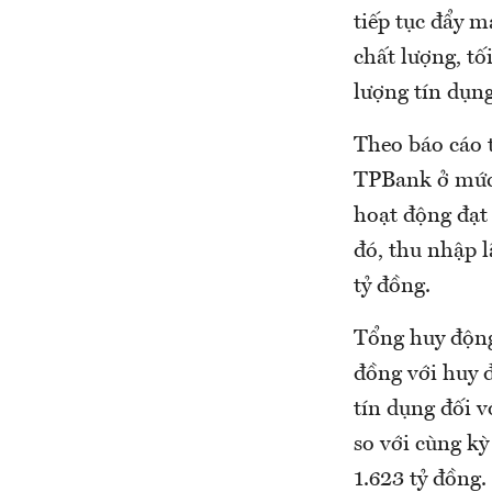
tiếp tục đẩy m
chất lượng, tố
lượng tín dụn
Theo báo cáo t
TPBank ở mức 
hoạt động đạt 
đó, thu nhập 
tỷ đồng.
Tổng huy động
đồng với huy 
tín dụng đối v
so với cùng k
1.623 tỷ đồng.