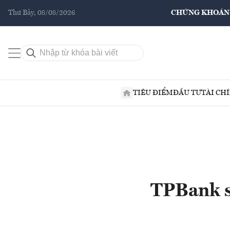
Thứ Bảy, 08/08/2026
CHỨNG KHOÁN
TIÊU ĐIỂM
ĐẦU TƯ
TÀI CH
TPBank sắ