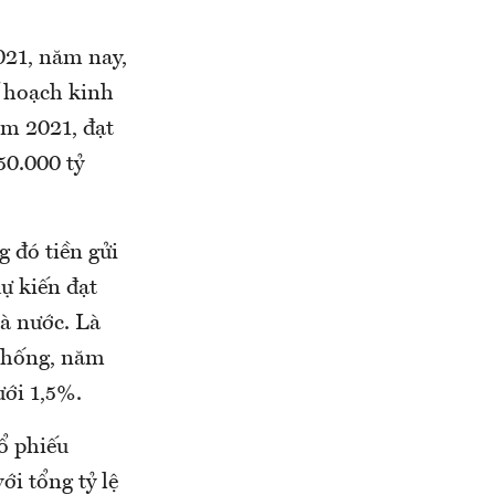
021, năm nay,
ế hoạch kinh
ăm 2021, đạt
50.000 tỷ
g đó tiền gửi
ự kiến đạt
à nước. Là
 thống, năm
ưới 1,5%.
cổ phiếu
i tổng tỷ lệ