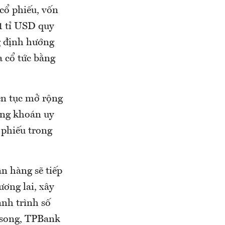
cổ phiếu, vốn
 1 tỉ USD quy
g định hướng
 cổ tức bằng
ên tục mở rộng
ứng khoán uy
 phiếu trong
n hàng sẽ tiếp
ương lai, xây
ành trình số
g song, TPBank