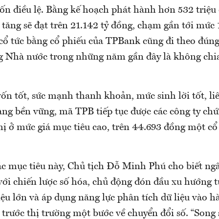
ốn điều lệ. Bằng kế hoạch phát hành hơn 532 triệu 
i tăng sẽ đạt trên 21.142 tỷ đồng, chạm gần tới mức
a cổ tức bằng cổ phiếu của TPBank cũng đi theo đún
 Nhà nước trong những năm gần đây là không chia
ốn tốt, sức mạnh thanh khoản, mức sinh lời tốt, li
àng bền vững, mã TPB tiếp tục được các công ty ch
hị ở mức giá mục tiêu cao, trên 44.693 đồng một cổ
ác mục tiêu này, Chủ tịch Đỗ Minh Phú cho biết ngâ
với chiến lược số hóa, chủ động đón đầu xu hướng t
ệu lớn và áp dụng năng lực phân tích dữ liệu vào h
i trước thị trường một bước về chuyển đổi số. “Son