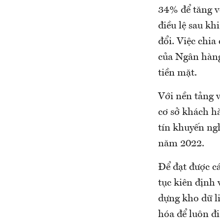
34% để tăng v
điều lệ sau kh
đổi. Việc chi
của Ngân hàng
tiền mặt.
Với nền tảng v
cơ sở khách h
tín khuyến ng
năm 2022.
Để đạt được c
tục kiên định 
dựng kho dữ li
hóa để luôn đ