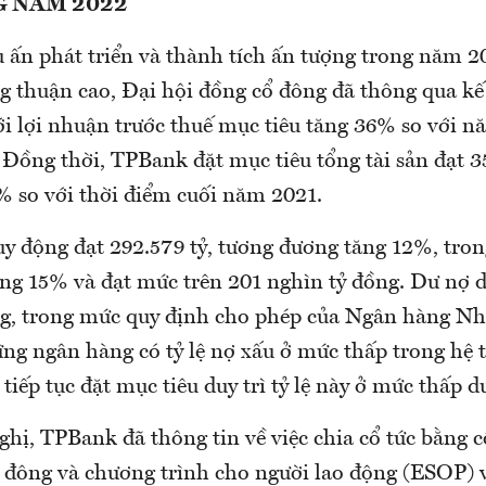
G NĂM 2022
 ấn phát triển và thành tích ấn tượng trong năm 2
ồng thuận cao, Đại hội đồng cổ đông đã thông qua k
i lợi nhuận trước thuế mục tiêu tăng 36% so với n
 Đồng thời, TPBank đặt mục tiêu tổng tài sản đạt 3
% so với thời điểm cuối năm 2021.
uy động đạt 292.579 tỷ, tương đương tăng 12%, tron
ng 15% và đạt mức trên 201 nghìn tỷ đồng. Dư nợ d
ng, trong mức quy định cho phép của Ngân hàng Nh
ng ngân hàng có tỷ lệ nợ xấu ở mức thấp trong hệ
iếp tục đặt mục tiêu duy trì tỷ lệ này ở mức thấp d
ghị, TPBank đã thông tin về việc chia cổ tức bằng 
 đông và chương trình cho người lao động (ESOP) vớ