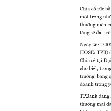
Chia cổ tức bằ
một trong nhữ
thường niên c
tăng sẽ đạt tr
Ngày 26/4/20
HOSE: TPB) đã
Chia sẻ tại Đ
cho biết, tron
trường, băng 
doanh trọng y
TPBank đang h
thương mại đa