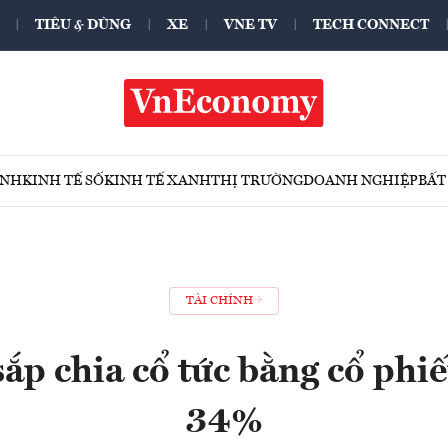
TIÊU & DÙNG
XE
VNE TV
TECH CONNECT
ÍNH
KINH TẾ SỐ
KINH TẾ XANH
THỊ TRƯỜNG
DOANH NGHIỆP
BẤT
TÀI CHÍNH
p chia cổ tức bằng cổ phiếu
34%