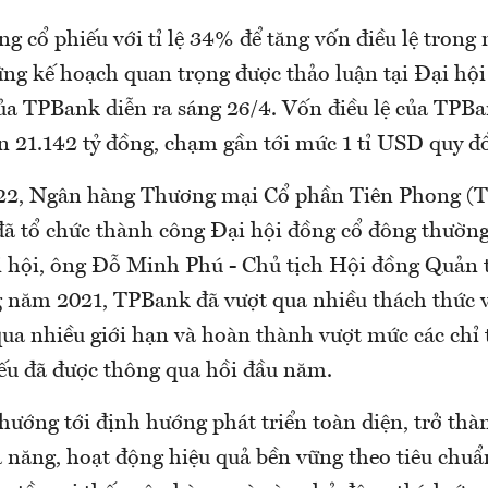
ng cổ phiếu với tỉ lệ 34% để tăng vốn điều lệ trong
ng kế hoạch quan trọng được thảo luận tại Đại hộ
ủa TPBank diễn ra sáng 26/4. Vốn điều lệ của TPBa
ên 21.142 tỷ đồng, chạm gần tới mức 1 tỉ USD quy đổ
22, Ngân hàng Thương mại Cổ phần Tiên Phong (
 tổ chức thành công Đại hội đồng cổ đông thường
ại hội, ông Đỗ Minh Phú - Chủ tịch Hội đồng Quản
g năm 2021, TPBank đã vượt qua nhiều thách thức và
qua nhiều giới hạn và hoàn thành vượt mức các chỉ 
ếu đã được thông qua hồi đầu năm.
ướng tới định hướng phát triển toàn diện, trở th
 năng, hoạt động hiệu quả bền vững theo tiêu chuẩn