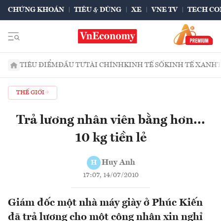
CHỨNG KHOÁN
TIÊU & DÙNG
XE
VNE TV
TECH CO
TIÊU ĐIỂM
ĐẦU TƯ
TÀI CHÍNH
KINH TẾ SỐ
KINH TẾ XANH
THẾ GIỚI
Trả lương nhân viên bằng hơn...
10 kg tiền lẻ
Huy Anh
H
17:07, 14/07/2010
Giám đốc một nhà máy giày ở Phúc Kiến
đã trả lương cho một công nhân xin nghỉ