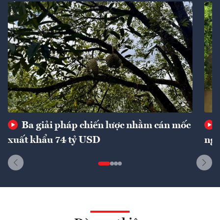
Ba giải pháp chiến lược nhằm cán mốc
xuất khẩu 74 tỷ USD
ngu