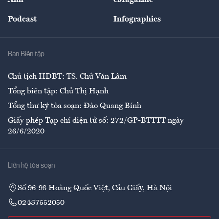
Ảnh
eMagazine
Đẹp +
An sinh
Podcast
Infographics
Giải trí
Y tế
Nhà
Ban Biên tập
Ẩm thực
Chủ tịch HĐBT: TS. Chử Văn Lâm
Tổng biên tập: Chử Thị Hạnh
Tổng thư ký tòa soạn: Đào Quang Bính
Giấy phép Tạp chí điện tử số: 272/GP-BTTTT ngày
26/6/2020
Liên hệ tòa soạn
Số 96-98 Hoàng Quốc Việt, Cầu Giấy, Hà Nội
02437552050