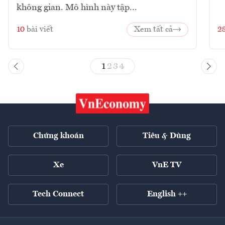
không gian. Mô hình này tập...
10
bài viết
Xem tất cả
2
1
2
3
4
Chứng khoán
Tiêu & Dùng
Xe
VnE TV
Tech Connect
English ++