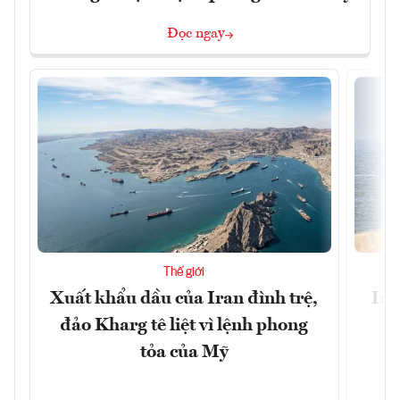
Đọc ngay
Thế giới
Xuất khẩu dầu của Iran đình trệ,
Ira
đảo Kharg tê liệt vì lệnh phong
tỏa của Mỹ