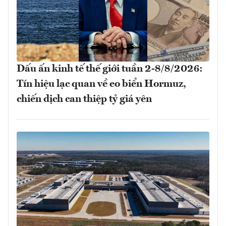
Dấu ấn kinh tế thế giới tuần 2-8/8/2026:
Tín hiệu lạc quan về eo biển Hormuz,
chiến dịch can thiệp tỷ giá yên