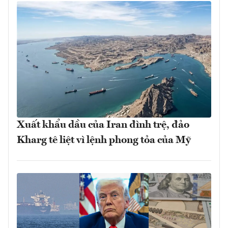
Xuất khẩu dầu của Iran đình trệ, đảo
Kharg tê liệt vì lệnh phong tỏa của Mỹ