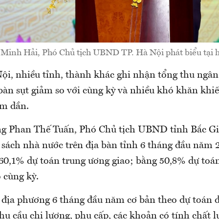
Minh Hải, Phó Chủ tịch UBND TP. Hà Nội phát biểu tại h
ội, nhiều tỉnh, thành khác ghi nhận tổng thu ngân
bàn sụt giảm so với cùng kỳ và nhiều khó khăn khiế
ậm dần.
g Phan Thế Tuấn, Phó Chủ tịch UBND tỉnh Bắc Gia
 sách nhà nước trên địa bàn tỉnh 6 tháng đầu năm 
 60,1% dự toán trung ương giao; bằng 50,8% dự toán
 cùng kỳ.
 địa phương 6 tháng đầu năm cơ bản theo dự toán đ
hu cầu chi lương, phụ cấp, các khoản có tính chất 