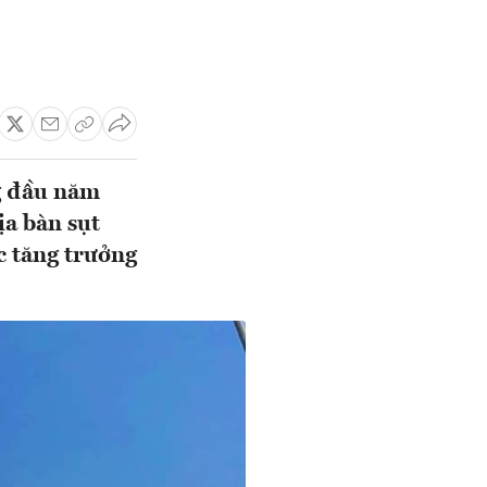
g đầu năm
ịa bàn sụt
c tăng trưởng