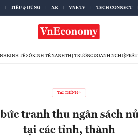
TIÊU & DÙNG
XE
VNE TV
TECH CONNECT
ÍNH
KINH TẾ SỐ
KINH TẾ XANH
THỊ TRƯỜNG
DOANH NGHIỆP
BẤT
TÀI CHÍNH
 bức tranh thu ngân sách 
tại các tỉnh, thành