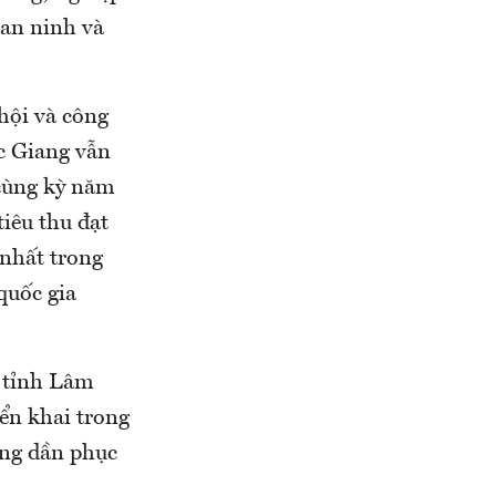
an ninh và
 hội và công
c Giang vẫn
 cùng kỳ năm
iêu thu đạt
 nhất trong
quốc gia
 tỉnh Lâm
ển khai trong
êng dần phục