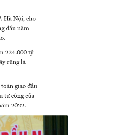
. Hà Nội, cho
áng đầu năm
ảo.
ên 224.000 tỷ
ây cũng là
 toán giao đầu
u tư công của
 năm 2022.