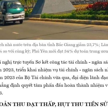
ch nhà nước trên địa bàn tỉnh Bắc Giang giảm 23,7%; L
 so với cùng kỳ; Phú Yên mới đạt 34% dự toán trung ươn
i nghị trực tuyến Sơ kết công tác tài chính - ngân 
 2023, triển khai nhiệm vụ tài chính - ngân sách 
m 2023 của Bộ Tài chính vừa qua, đại diện lãnh đạo
ẳng định quyết tâm phấn đấu hoàn thành nhiệm v
3.
OẢN THU ĐẠT THẤP, HỤT THU TIỀN S