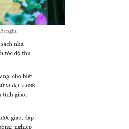
ội nghị.
 sách nhà
n tốc độ thu
ng, cho biết
2023 đạt 7.638
 tỉnh giao,
ược giao, đáp
lương; nghiệp