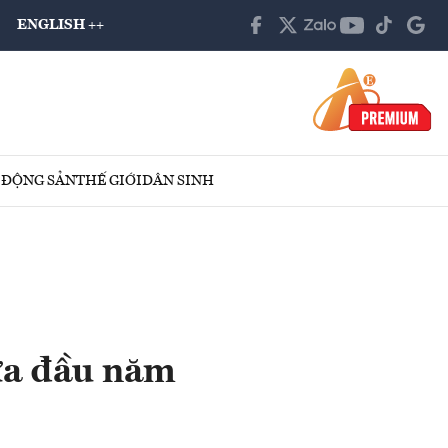
ENGLISH ++
 ĐỘNG SẢN
THẾ GIỚI
DÂN SINH
nửa đầu năm