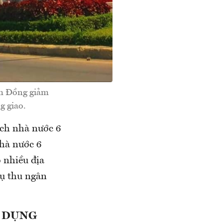
âm Đồng giảm
g giao.
sách nhà nước 6
nhà nước 6
 nhiều địa
ụ thu ngân
Ử DỤNG