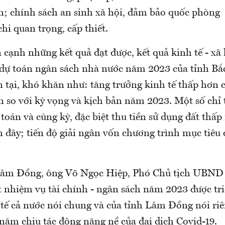
; chính sách an sinh xã hội, đảm bảo quốc phòng 
hi quan trọng, cấp thiết.
 cạnh những kết quả đạt được, kết quả kinh tế - xã
 dự toán ngân sách nhà nước năm 2023 của tỉnh Bắ
n tại, khó khăn như: tăng trưởng kinh tế thấp hơn
 so với kỳ vọng và kịch bản năm 2023. Một số chỉ t
 toán và cùng kỳ, đặc biệt thu tiền sử dụng đất thấp
 đây; tiến độ giải ngân vốn chương trình mục tiêu 
Lâm Đồng, ông Võ Ngọc Hiệp, Phó Chủ tịch UBND
t nhiệm vụ tài chính - ngân sách năm 2023 được tri
 tế cả nước nói chung và của tỉnh Lâm Đồng nói ri
năm chịu tác động nặng nề của đại dịch Covid-19.