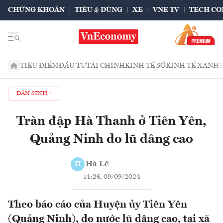
CHỨNG KHOÁN
TIÊU & DÙNG
XE
VNE TV
TECH CO
TIÊU ĐIỂM
ĐẦU TƯ
TÀI CHÍNH
KINH TẾ SỐ
KINH TẾ XANH
DÂN SINH
Tràn đập Hà Thanh ở Tiên Yên,
Quảng Ninh do lũ dâng cao
Hà Lê
H
14:26, 09/09/2024
Theo báo cáo của Huyện ủy Tiên Yên
(Quảng Ninh), do nước lũ dâng cao, tại xã