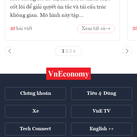
cốt lõi để giải quyết ùn tắc và tái cấu trúc
không gian. Mô hình này tập...
10
bài viết
Xem tất cả
2
1
2
3
4
Chứng khoán
Tiêu & Dùng
Xe
VnE TV
Tech Connect
English ++