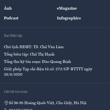
Sự kiện
Nhân lực
Ảnh
eMagazine
Đẹp +
An sinh
Podcast
Infographics
Giải trí
Y tế
Nhà
Ban Biên tập
Ẩm thực
Chủ tịch HĐBT: TS. Chử Văn Lâm
Tổng biên tập: Chử Thị Hạnh
Tổng thư ký tòa soạn: Đào Quang Bính
Giấy phép Tạp chí điện tử số: 272/GP-BTTTT ngày
26/6/2020
Liên hệ tòa soạn
Số 96-98 Hoàng Quốc Việt, Cầu Giấy, Hà Nội