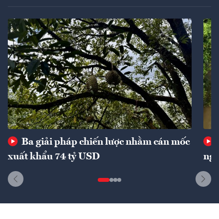
Ba giải pháp chiến lược nhằm cán mốc
xuất khẩu 74 tỷ USD
ngu