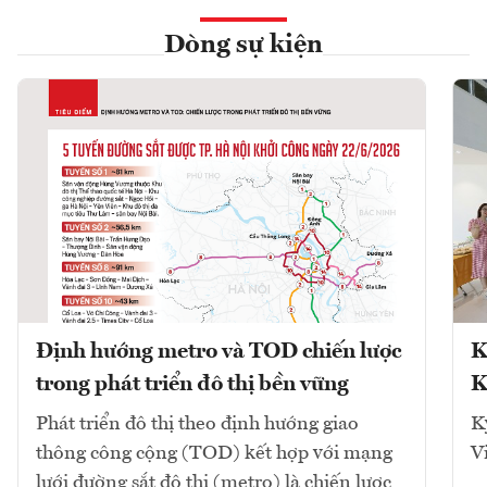
Dòng sự kiện
Định hướng metro và TOD chiến lược
K
trong phát triển đô thị bền vững
K
Phát triển đô thị theo định hướng giao
K
thông công cộng (TOD) kết hợp với mạng
V
lưới đường sắt đô thị (metro) là chiến lược