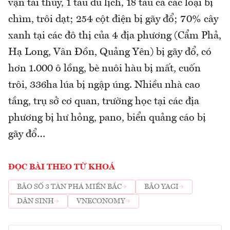
vận tải thủy, 1 tàu du lịch, 18 tàu cá các loại bị
chìm, trôi dạt; 254 cột điện bị gãy đổ; 70% cây
xanh tại các đô thị của 4 địa phương (Cẩm Phả,
Hạ Long, Vân Đồn, Quảng Yên) bị gãy đổ, có
hơn 1.000 ô lồng, bè nuôi hàu bị mất, cuốn
trôi, 336ha lúa bị ngập úng. Nhiều nhà cao
tầng, trụ sở cơ quan, trường học tại các địa
phương bị hư hỏng, pano, biển quảng cáo bị
gãy đổ…
ĐỌC BÀI THEO TỪ KHOÁ
BÃO SỐ 3 TÀN PHÁ MIỀN BẮC
BÃO YAGI
DÂN SINH
VNECONOMY