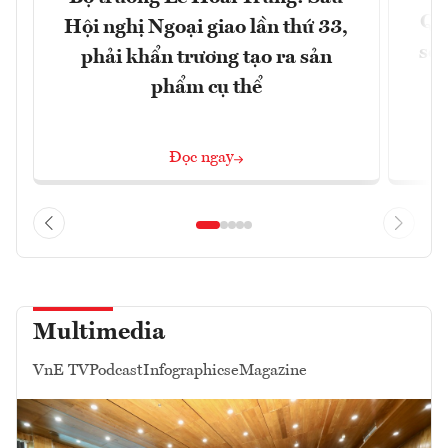
Qu
Hội nghị Ngoại giao lần thứ 33,
soá
phải khẩn trương tạo ra sản
phẩm cụ thể
Đọc ngay
Multimedia
VnE TV
Podcast
Infographics
eMagazine