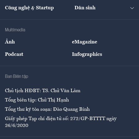
Kinh doanh
Kết nối
Tạp chí kinh tế Việt Nam
eMagazine
Nhà đầu tư
Du lịch
Công nghệ & Startup
Dân sinh
Tư vấn
Nông sản
Doanh nhân
Tư vấn Tiêu & Dùng
Infographics
Hạ tầng
Sức khỏe
Khung pháp lý
Doanh nghiệp
Địa phương
Thị trường
Bảo hiểm
Multimedia
Sự kiện
Nhân lực
Ảnh
eMagazine
Đẹp +
An sinh
Podcast
Infographics
Giải trí
Y tế
Nhà
Ban Biên tập
Ẩm thực
Chủ tịch HĐBT: TS. Chử Văn Lâm
Tổng biên tập: Chử Thị Hạnh
Tổng thư ký tòa soạn: Đào Quang Bính
Giấy phép Tạp chí điện tử số: 272/GP-BTTTT ngày
26/6/2020