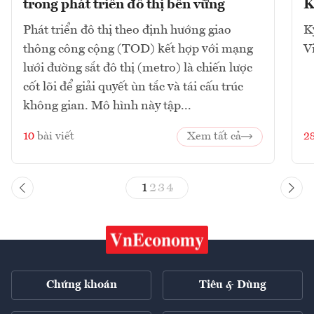
trong phát triển đô thị bền vững
K
Phát triển đô thị theo định hướng giao
K
thông công cộng (TOD) kết hợp với mạng
V
lưới đường sắt đô thị (metro) là chiến lược
cốt lõi để giải quyết ùn tắc và tái cấu trúc
không gian. Mô hình này tập...
10
bài viết
Xem tất cả
2
1
2
3
4
Chứng khoán
Tiêu & Dùng