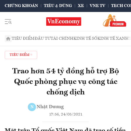
CHỨNG KHOÁN
TIÊU & DÙNG
XE
VNE TV
TECH CO
TIÊU ĐIỂM
ĐẦU TƯ
TÀI CHÍNH
KINH TẾ SỐ
KINH TẾ XANH
TIÊU ĐIỂM
Trao hơn 54 tỷ đồng hỗ trợ Bộ
Quốc phòng phục vụ công tác
chống dịch
Nhật Dương
N
17:56, 24/05/2021
Mặt trận Tổ quốc Việt Nam đã trao số tiền