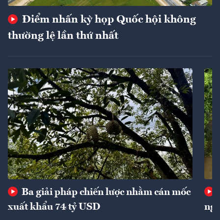
Điểm nhấn kỳ họp Quốc hội không
thường lệ lần thứ nhất
Ba giải pháp chiến lược nhằm cán mốc
xuất khẩu 74 tỷ USD
ngu