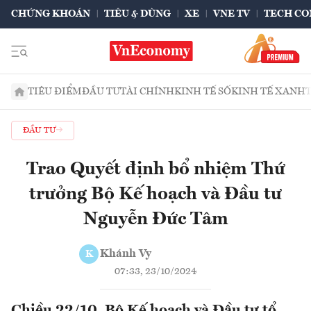
CHỨNG KHOÁN
TIÊU & DÙNG
XE
VNE TV
TECH CO
TIÊU ĐIỂM
ĐẦU TƯ
TÀI CHÍNH
KINH TẾ SỐ
KINH TẾ XANH
ĐẦU TƯ
Trao Quyết định bổ nhiệm Thứ
trưởng Bộ Kế hoạch và Đầu tư
Nguyễn Đức Tâm
Khánh Vy
K
07:33, 23/10/2024
Chiều 22/10, Bộ Kế hoạch và Đầu tư tổ