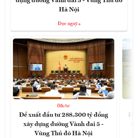
dựng đường Vành đai 5 - Vùng Thủ đô
Hà Nội
Đọc ngay
Đầu tư
Đề xuất đầu tư 288.300 tỷ đồng
Đồn
xây dựng đường Vành đai 5 -
3 
Vùng Thủ đô Hà Nội