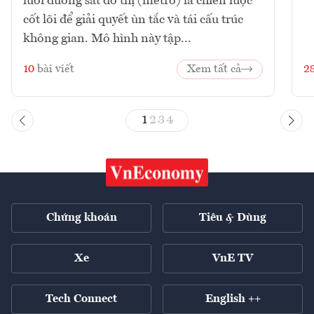
lưới đường sắt đô thị (metro) là chiến lược
cốt lõi để giải quyết ùn tắc và tái cấu trúc
không gian. Mô hình này tập...
10
bài viết
Xem tất cả
2
1
2
3
4
Chứng khoán
Tiêu & Dùng
Xe
VnE TV
Tech Connect
English ++