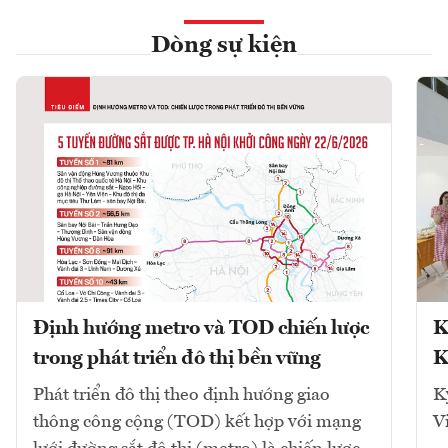
Dòng sự kiện
Định hướng metro và TOD chiến lược
K
trong phát triển đô thị bền vững
K
Phát triển đô thị theo định hướng giao
K
thông công cộng (TOD) kết hợp với mạng
V