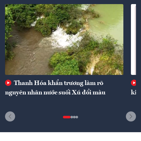
Thanh Hóa khẩn trương làm rõ
nguyên nhân nước suối Xú đổi màu
kin