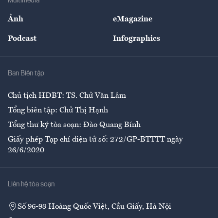
Multimedia
Sự kiện
Nhân lực
Ảnh
eMagazine
Đẹp +
An sinh
Podcast
Infographics
Giải trí
Y tế
Nhà
Ban Biên tập
Ẩm thực
Chủ tịch HĐBT: TS. Chử Văn Lâm
Tổng biên tập: Chử Thị Hạnh
Tổng thư ký tòa soạn: Đào Quang Bính
Giấy phép Tạp chí điện tử số: 272/GP-BTTTT ngày
26/6/2020
Liên hệ tòa soạn
Số 96-98 Hoàng Quốc Việt, Cầu Giấy, Hà Nội