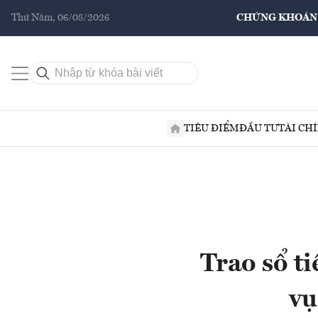
Thứ Năm, 06/08/2026
CHỨNG KHOÁN
TIÊU ĐIỂM
ĐẦU TƯ
TÀI CH
Trao sổ ti
vụ