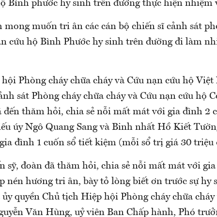
ộ Bình phước hy sinh trên đường thực hiện nhiệm 
 mong muốn tri ân các cán bộ chiến sĩ cảnh sát p
ạn cứu hộ Bình Phước hy sinh trên đường đi làm n
 hội Phòng cháy chữa cháy và Cứu nạn cứu hộ Việ
nh sát Phòng cháy chữa cháy và Cứu nạn cứu hộ C
đến thăm hỏi, chia sẻ nỗi mất mát với gia đình 2 c
hiếu úy Ngô Quang Sang và Binh nhất Hồ Kiết Tườn
gia đình 1 cuốn sổ tiết kiệm (mỗi sổ trị giá 30 triệu
n sỹ, đoàn đã thăm hỏi, chia sẻ nỗi mất mát với gia
ắp nén hương tri ân, bày tỏ lòng biết ơn trước sự hy 
a ủy quyền Chủ tịch Hiệp hội Phòng cháy chữa cháy
guyễn Văn Hùng, uỷ viên Ban Chấp hành, Phó trư