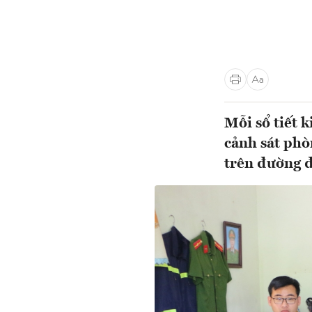
Mỗi sổ tiết k
cảnh sát phò
trên đường đ