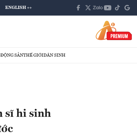
ENGLISH ++
 ĐỘNG SẢN
THẾ GIỚI
DÂN SINH
 sĩ hi sinh
ước