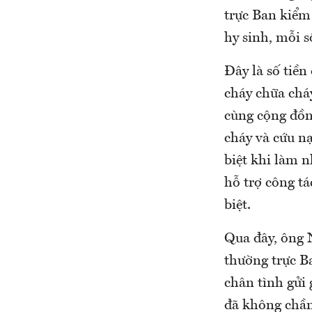
trực Ban kiểm 
hy sinh, mỗi s
Đây là số tiền
cháy chữa chá
cùng cộng đồng
cháy và cứu n
biệt khi làm n
hỗ trợ công t
biệt.
Qua đây, ông 
thường trực B
chân tình gửi 
đã không chần