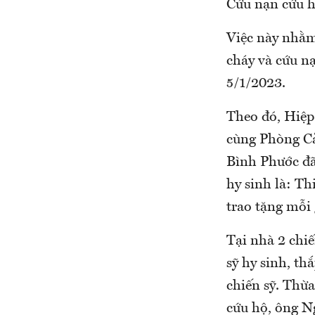
Cứu nạn cứu h
Việc này nhằm
cháy và cứu n
5/1/2023.
Theo đó, Hiệp
cùng Phòng Cả
Bình Phước đã 
hy sinh là: T
trao tặng mỗi 
Tại nhà 2 chiế
sỹ hy sinh, th
chiến sỹ. Thừ
cứu hộ, ông N