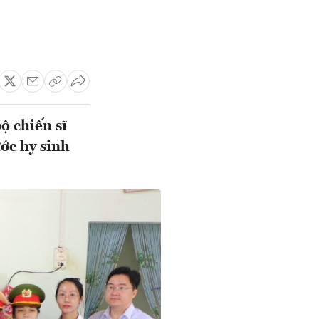
ộ chiến sĩ
ớc hy sinh