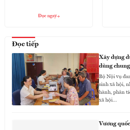
Đọc ngay
Đọc tiếp
Xây dựng dữ
dùng chung
Bộ Nội vụ đan
sinh xã hội, n
hành, phân tí
xã hội...
Vương quốc