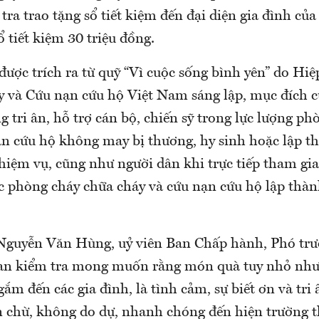
tra trao tặng sổ tiết kiệm đến đại diện gia đình của
ổ tiết kiệm 30 triệu đồng.
 được trích ra từ quỹ “Vì cuộc sống bình yên” do Hi
y và Cứu nạn cứu hộ Việt Nam sáng lập, mục đích c
 tri ân, hỗ trợ cán bộ, chiến sỹ trong lực lượng p
ạn cứu hộ không may bị thương, hy sinh hoặc lập th
hiệm vụ, cũng như người dân khi trực tiếp tham gia
ác phòng cháy chữa cháy và cứu nạn cứu hộ lập thàn
Nguyễn Văn Hùng, uỷ viên Ban Chấp hành, Phó tr
an kiểm tra mong muốn rằng món quà tuy nhỏ như
gắm đến các gia đình, là tình cảm, sự biết ơn và tri
 chừ, không do dự, nhanh chóng đến hiện trường t