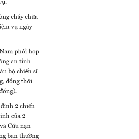
vụ.
hòng cháy chữa
hiệm vụ ngày
t Nam phối hợp
ông an tỉnh
án bộ chiến sĩ
g, đồng thời
 đồng).
 đình 2 chiến
sinh của 2
 và Cứu nạn
ởng ban thường