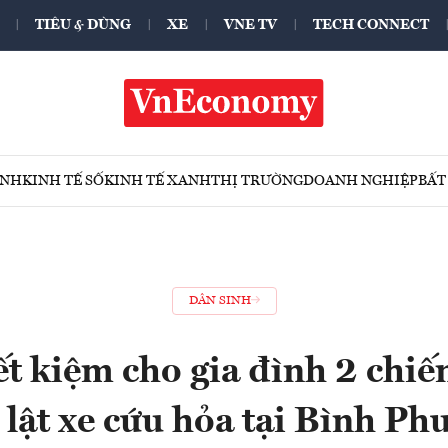
TIÊU & DÙNG
XE
VNE TV
TECH CONNECT
ÍNH
KINH TẾ SỐ
KINH TẾ XANH
THỊ TRƯỜNG
DOANH NGHIỆP
BẤT
DÂN SINH
ết kiệm cho gia đình 2 chiến
 lật xe cứu hỏa tại Bình Ph