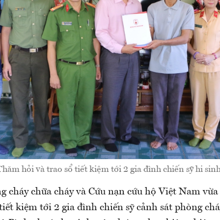
Thăm hỏi và trao sổ tiết kiệm tới 2 gia đình chiến sỹ hi sinh
g cháy chữa cháy và Cứu nạn cứu hộ Việt Nam vừa
 tiết kiệm tới 2 gia đình chiến sỹ cảnh sát phòng ch