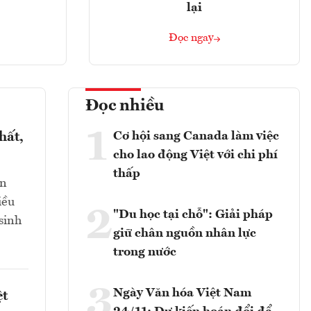
lại
Đọc ngay
Đọc nhiều
1
Cơ hội sang Canada làm việc
hất,
cho lao động Việt với chi phí
thấp
an
iều
2
"Du học tại chỗ": Giải pháp
sinh
giữ chân nguồn nhân lực
trong nước
3
Ngày Văn hóa Việt Nam
ệt