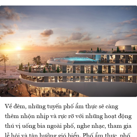
Về đêm, những tuyến phố ẩm thực sẽ càng
thêm nhộn nhịp và rực rỡ với những hoạt động
thú vị uống bia ngoài phố, nghe nhạc, tham gia
lễ hội và tận hưởng gió biển. Phố ẩm thực, phố