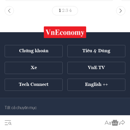
1
2
3
4
Chứng khoán
Tiêu & Dùng
Xe
VnE TV
Tech Connect
English ++
Tất cả chuyên mục
Kinh tế xanh
Tiêu điểm
Chuyển động xanh