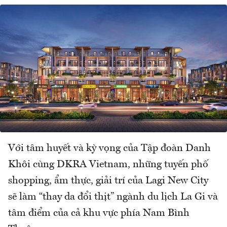
Với tâm huyết và kỳ vọng của Tập đoàn Danh
Khôi cùng DKRA Vietnam, những tuyến phố
shopping, ẩm thực, giải trí của Lagi New City
sẽ làm “thay da đổi thịt” ngành du lịch La Gi và
tâm điểm của cả khu vực phía Nam Bình