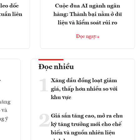
leo dốc
Cuộc đua AI ngành ngân
tuần liên
hàng: Thành bại nằm ở dữ
liệu và kiểm soát rủi ro
Đọc ngay
Đọc nhiều
1
Xăng dầu đồng loạt giảm
y
giá, thấp hơn nhiều so với
khu vực
 năng
 và
2
Giá sắn tăng cao, mở ra chu
ng ý
kỳ tăng trưởng mới cho chế
biến và nguồn nhiên liệu