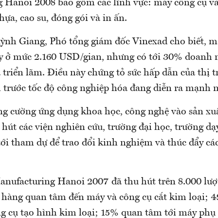
 Hanoi 2008 bao gồm các lĩnh vực: máy công cụ và
ựa, cao su, đóng gói và in ấn.
h Giang, Phó tổng giám đốc Vinexad cho biết, mặ
y ở mức 2.160 USD/gian, nhưng có tới 30% doanh n
triển lãm. Điều này chứng tỏ sức hấp dẫn của thị 
trước tốc độ công nghiệp hóa đang diễn ra mạnh 
ăng cường ứng dụng khoa học, công nghệ vào sản xuấ
 hút các viện nghiên cứu, trường đại học, trường d
tới tham dự để trao đổi kinh nghiệm và thúc đẩy cá
nufacturing Hanoi 2007 đã thu hút trên 8.000 lượ
hàng quan tâm đến máy và công cụ cắt kim loại; 
ng cụ tạo hình kim loại; 15% quan tâm tới máy phụ 