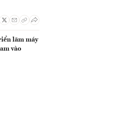
riển lãm máy
Nam vào