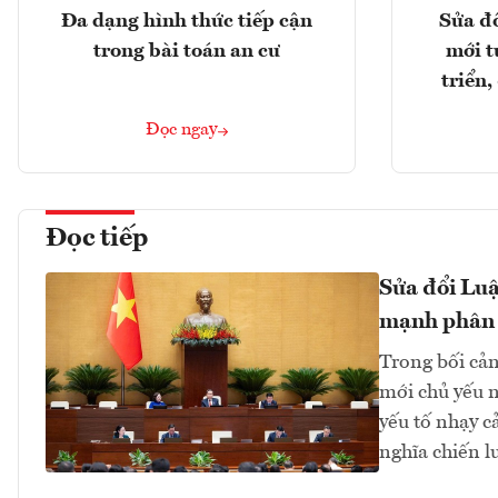
Đa dạng hình thức tiếp cận
Sửa đổ
trong bài toán an cư
mới t
triển
Đọc ngay
Đọc tiếp
Sửa đổi Luậ
mạnh phân
Trong bối cản
mới chủ yếu n
yếu tố nhạy c
nghĩa chiến lư