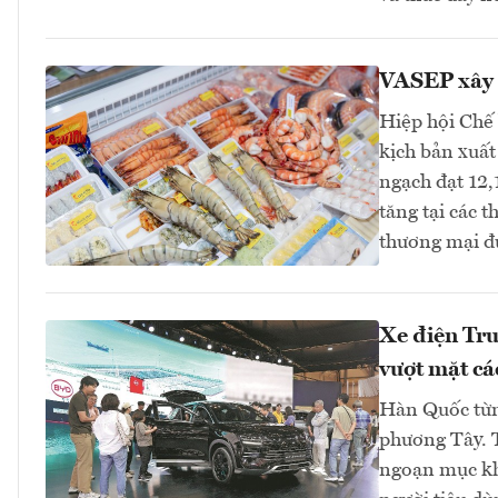
VASEP xây 
Hiệp hội Chế
kịch bản xuất
ngạch đạt 12,
tăng tại các 
thương mại đ
Xe điện Tru
vượt mặt cá
Hàn Quốc từng
phương Tây. T
ngoạn mục khi