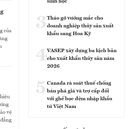
sinh học
ng
3
Tháo gỡ vướng mắc cho
doanh nghiệp thủy sản xuất
g của
khẩu sang Hoa Kỳ
tăng
h
4
VASEP xây dựng ba kịch bản
cho xuất khẩu thủy sản năm
2026
5
Canada rà soát thuế chống
bán phá giá và trợ cấp đối
 hiệu
với ghế bọc đệm nhập khẩu
 ứng
từ Việt Nam
bảo vệ
 đẳng