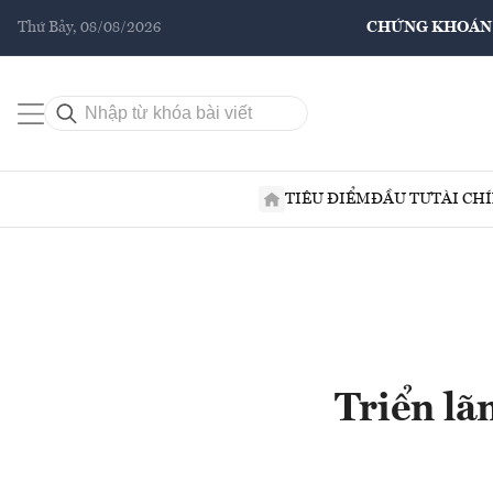
Thứ Bảy, 08/08/2026
CHỨNG KHOÁN
TIÊU ĐIỂM
ĐẦU TƯ
TÀI CH
Triển lã