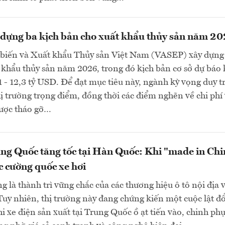
dựng ba kịch bản cho xuất khẩu thủy sản năm 2
 biến và Xuất khẩu Thủy sản Việt Nam (VASEP) xây dựng
 khẩu thủy sản năm 2026, trong đó kịch bản cơ sở dự báo
1 - 12,3 tỷ USD. Để đạt mục tiêu này, ngành kỳ vọng duy tr
thị trường trọng điểm, đồng thời các điểm nghẽn về chi phí
ược tháo gỡ…
ng Quốc tăng tốc tại Hàn Quốc: Khi "made in Chi
c cường quốc xe hơi
 là thành trì vững chắc của các thương hiệu ô tô nội địa 
uy nhiên, thị trường này đang chứng kiến một cuộc lật đ
 xe điện sản xuất tại Trung Quốc ồ ạt tiến vào, chinh ph