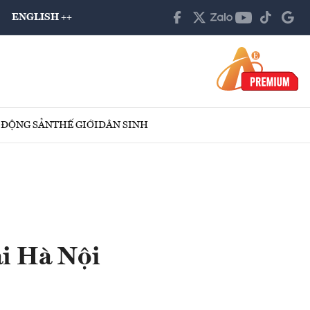
ENGLISH ++
 ĐỘNG SẢN
THẾ GIỚI
DÂN SINH
ại Hà Nội