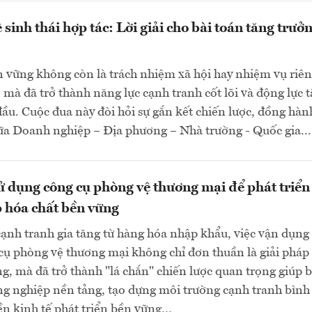
sinh thái hợp tác: Lời giải cho bài toán tăng trưở
n vững không còn là trách nhiệm xã hội hay nhiệm vụ riên
mà đã trở thành năng lực cạnh tranh cốt lõi và động lực 
ầu. Cuộc đua này đòi hỏi sự gắn kết chiến lược, đồng hàn
ữa Doanh nghiệp – Địa phương – Nhà trường - Quốc gia...
 dụng công cụ phòng vệ thương mại để phát triển
 hóa chất bền vững
cạnh tranh gia tăng từ hàng hóa nhập khẩu, việc vận dụng
cụ phòng vệ thương mại không chỉ đơn thuần là giải pháp
g, mà đã trở thành "lá chắn" chiến lược quan trọng giúp 
ng nghiệp nền tảng, tạo dựng môi trường cạnh tranh bình
ền kinh tế phát triển bền vững...