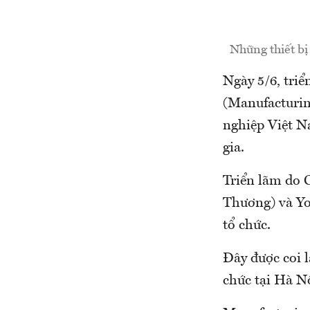
Những thiết bị
Ngày 5/6, triể
(Manufacturin
nghiệp Việt N
gia.
Triển lãm do 
Thương) và Yo
tổ chức.
Đây được coi 
chức tại Hà N