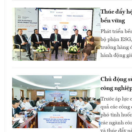
Thúc đẩy hệ 
bền vững
Phát triển bề
bộ phận ESG, 
trưởng hàng đ
hành động gi
Chủ động sử
công nghiệp
Trước áp lực 
quả các công 
phó tình huốn
các ngành cô
và thúc đẩy n