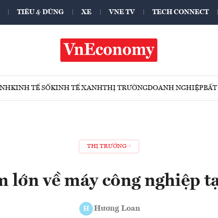
TIÊU & DÙNG
XE
VNE TV
TECH CONNECT
ÍNH
KINH TẾ SỐ
KINH TẾ XANH
THỊ TRƯỜNG
DOANH NGHIỆP
BẤT
THỊ TRƯỜNG
m lớn về máy công nghiệp t
Hương Loan
H