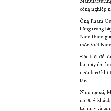
Manufacturing
công nghiệp nh
Ông Phạm Quỳn
hàng trưng bà
Nam tham gia 
móc Việt Nam 
Đặc biệt để t
lần này đã thu
ngành cơ khí 
tác.
Năm ngoái, Ma
đó 86% khách 
tới máy và cô