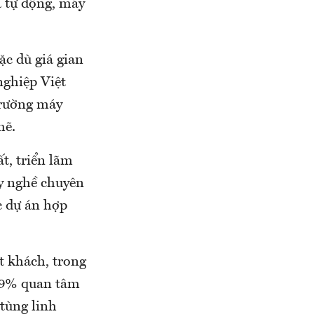
 tự động, máy
c dù giá gian
ghiệp Việt
trường máy
mẽ.
t, triển lãm
ạy nghề chuyên
c dự án hợp
t khách, trong
49% quan tâm
tùng linh