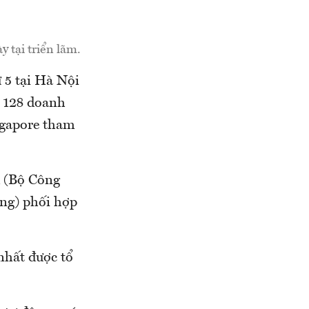
 tại triển lãm.
ứ 5 tại Hà Nội
, 128 doanh
ngapore tham
d (Bộ Công
ng) phối hợp
nhất được tổ