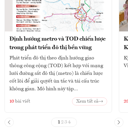
Định hướng metro và TOD chiến lược
K
trong phát triển đô thị bền vững
K
Phát triển đô thị theo định hướng giao
K
thông công cộng (TOD) kết hợp với mạng
V
lưới đường sắt đô thị (metro) là chiến lược
cốt lõi để giải quyết ùn tắc và tái cấu trúc
không gian. Mô hình này tập...
10
bài viết
Xem tất cả
2
1
2
3
4