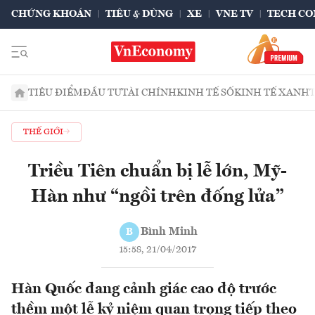
CHỨNG KHOÁN
TIÊU & DÙNG
XE
VNE TV
TECH CO
TIÊU ĐIỂM
ĐẦU TƯ
TÀI CHÍNH
KINH TẾ SỐ
KINH TẾ XANH
THẾ GIỚI
Triều Tiên chuẩn bị lễ lớn, Mỹ-
Hàn như “ngồi trên đống lửa”
Bình Minh
B
15:58, 21/04/2017
Hàn Quốc đang cảnh giác cao độ trước
thềm một lễ kỷ niệm quan trọng tiếp theo