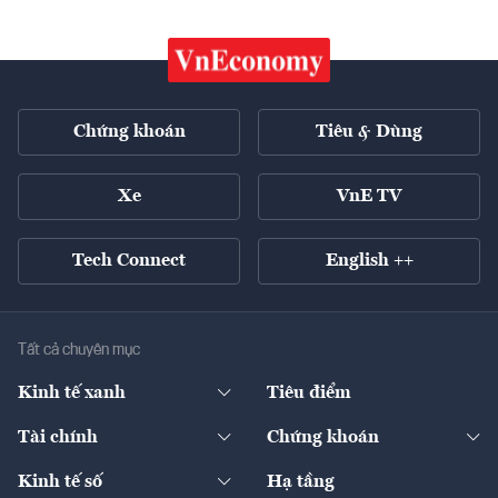
Chứng khoán
Tiêu & Dùng
Xe
VnE TV
Tech Connect
English ++
Tất cả chuyên mục
Kinh tế xanh
Tiêu điểm
Chuyển động xanh
Tài chính
Chứng khoán
Pháp lý
Ngân hàng
Doanh nghiệp niêm yết
Kinh tế số
Hạ tầng