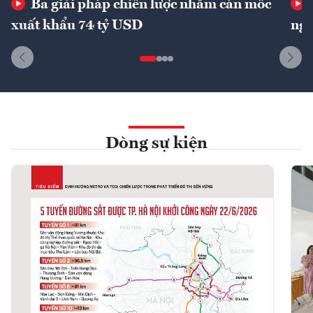
Ba giải pháp chiến lược nhằm cán mốc
xuất khẩu 74 tỷ USD
ngu
Dòng sự kiện