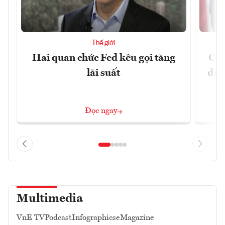
Thế giới
Hai quan chức Fed kêu gọi tăng
Chí
lãi suất
đã 
Đọc ngay
Multimedia
VnE TV
Podcast
Infographics
eMagazine