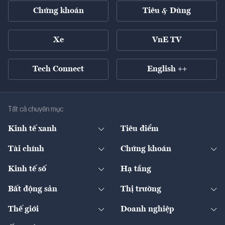
Chứng khoán
Tiêu & Dùng
Xe
VnE TV
Tech Connect
English ++
Tất cả chuyên mục
Kinh tế xanh
Tiêu điểm
Chuyển động xanh
Tài chính
Chứng khoán
Pháp lý
Ngân hàng
Doanh nghiệp niêm yết
Kinh tế số
Hạ tầng
Thương hiệu xanh
Thị trường vốn
Thị trường
Sản phẩm - Thị trường
Bất động sản
Thị trường
Diễn đàn
Thuế
Đầu tư
Tài sản số
Chính sách
Xuất nhập khẩu
Thế giới
Doanh nghiệp
Bảo hiểm
Quốc tế
Dịch vụ số
Thị trường
Khung pháp lý
Kinh tế
Chuyển động