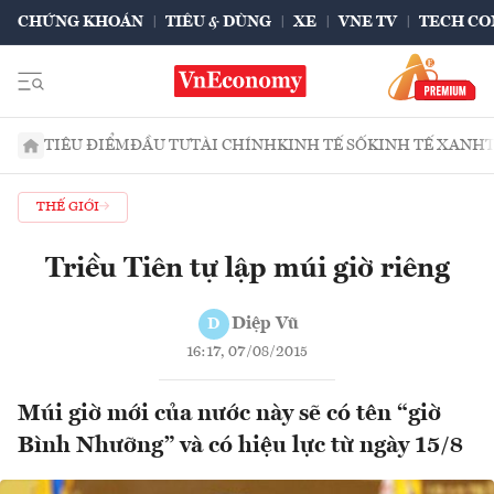
CHỨNG KHOÁN
TIÊU & DÙNG
XE
VNE TV
TECH CO
TIÊU ĐIỂM
ĐẦU TƯ
TÀI CHÍNH
KINH TẾ SỐ
KINH TẾ XANH
THẾ GIỚI
Triều Tiên tự lập múi giờ riêng
Diệp Vũ
D
16:17, 07/08/2015
Múi giờ mới của nước này sẽ có tên “giờ
Bình Nhưỡng” và có hiệu lực từ ngày 15/8