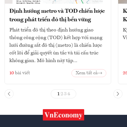
Định hướng metro và TOD chiến lược
K
trong phát triển đô thị bền vững
K
Phát triển đô thị theo định hướng giao
K
thông công cộng (TOD) kết hợp với mạng
V
lưới đường sắt đô thị (metro) là chiến lược
cốt lõi để giải quyết ùn tắc và tái cấu trúc
không gian. Mô hình này tập...
10
bài viết
Xem tất cả
2
1
2
3
4