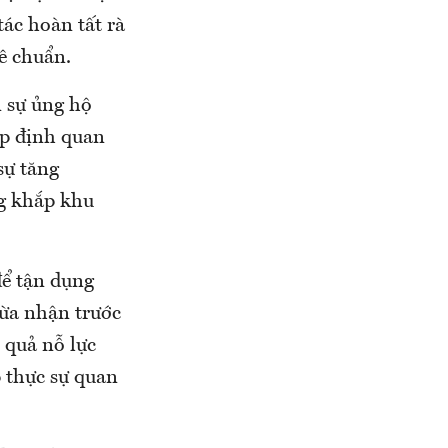
ác hoàn tất rà
hê chuẩn.
 sự ủng hộ
p định quan
sự tăng
ng khắp khu
để tận dụng
ừa nhận trước
 quả nỗ lực
 thực sự quan