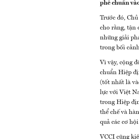
phê chuẩn vào
Trước đó, Chủ
cho rằng, tận 
những giải ph
trong bối cảnh
Vì vậy, cộng 
chuẩn Hiệp đị
(tốt nhất là 
lực với Việt N
trong Hiệp địn
thể chế và hàn
quả các cơ hộ
VCCI cũng kiế