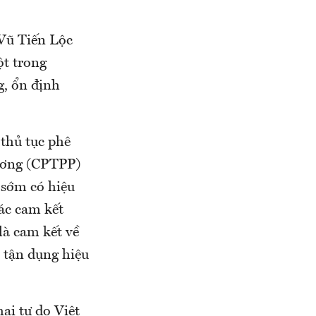
Vũ Tiến Lộc
ột trong
g, ổn định
thủ tục phê
Dương (CPTPP)
 sớm có hiệu
các cam kết
là cam kết về
p tận dụng hiệu
ại tự do Việt