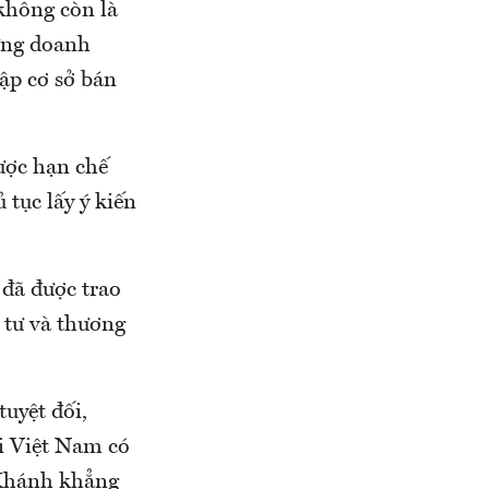
không còn là
hững doanh
lập cơ sở bán
ược hạn chế
 tục lấy ý kiến
đã được trao
 tư và thương
uyệt đối,
i Việt Nam có
 Khánh khẳng