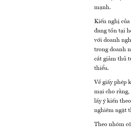
mạnh.
Kiến nghị của
đang tồn tại h
với doanh ngh
trong doanh n
cắt giảm thủ 
thiểu.
Về giấy phép 
mại cho rằng, 
lấy ý kiến the
nghiêm ngặt th
Theo nhóm côn