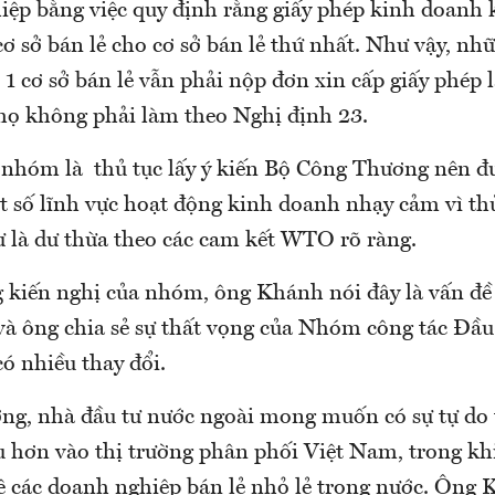
iệp bằng việc quy định rằng giấy phép kinh doanh 
cơ sở bán lẻ cho cơ sở bán lẻ thứ nhất. Như vậy, n
1 cơ sở bán lẻ vẫn phải nộp đơn xin cấp giấy phép 
 họ không phải làm theo Nghị định 23.
 nhóm là thủ tục lấy ý kiến Bộ Công Thương nên đ
t số lĩnh vực hoạt động kinh doanh nhạy cảm vì thủ
 là dư thừa theo các cam kết WTO rõ ràng.
kiến nghị của nhóm, ông Khánh nói đây là vấn đề 
 và ông chia sẻ sự thất vọng của Nhóm công tác Đầu
ó nhiều thay đổi.
ng, nhà đầu tư nước ngoài mong muốn có sự tự do t
 hơn vào thị trường phân phối Việt Nam, trong kh
ệ các doanh nghiệp bán lẻ nhỏ lẻ trong nước. Ông