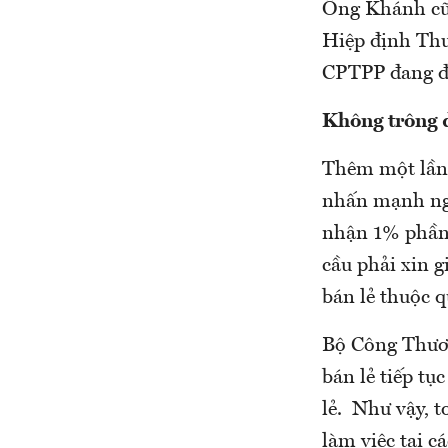
Ông Khánh cũn
Hiệp định Thư
CPTPP đang đư
Không trông đ
Thêm một lần 
nhấn mạnh ngh
nhận 1% phần 
cầu phải xin g
bán lẻ thuộc 
Bộ Công Thươn
bán lẻ tiếp tụ
lẻ. Như vậy, 
làm việc tại c