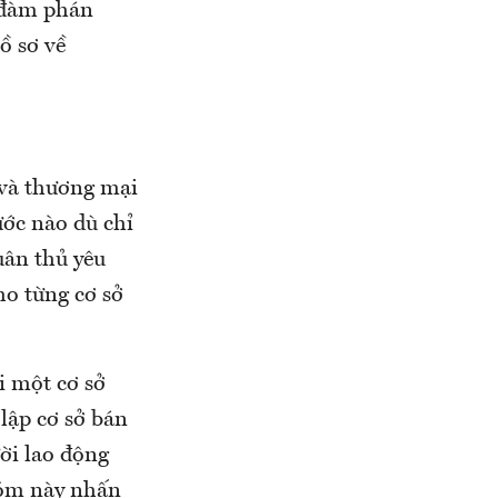
 đàm phán
ồ sơ về
 và thương mại
ớc nào dù chỉ
uân thủ yêu
ho từng cơ sở
i một cơ sở
 lập cơ sở bán
ời lao động
nhóm này nhấn