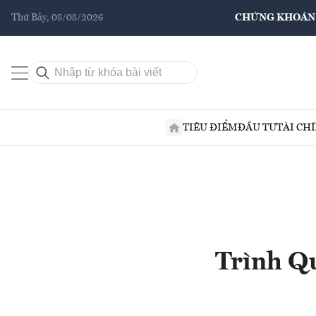
Thứ Bảy, 08/08/2026
CHỨNG KHOÁN
TIÊU ĐIỂM
ĐẦU TƯ
TÀI CH
Trình Q