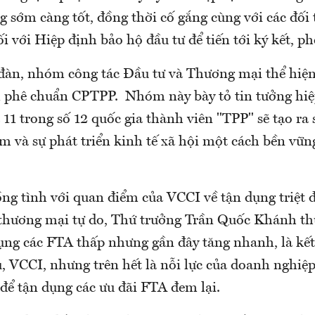
sớm càng tốt, đồng thời cố gắng cùng với các đối t
ối với Hiệp định bảo hộ đầu tư để tiến tới ký kết, p
 đàn, nhóm công tác Đầu tư và Thương mại thể hiện
 phê chuẩn CPTPP. Nhóm này bày tỏ tin tưởng hiệ
 11 trong số 12 quốc gia thành viên "TPP" sẽ tạo ra 
àm và sự phát triển kinh tế xã hội một cách bền vữ
ồng tình với quan điểm của VCCI về tận dụng triệt 
 thương mại tự do, Thứ trưởng Trần Quốc Khánh th
dụng các FTA thấp nhưng gần đây tăng nhanh, là kết
, VCCI, nhưng trên hết là nỗi lực của doanh nghiệp
để tận dụng các ưu đãi FTA đem lại.