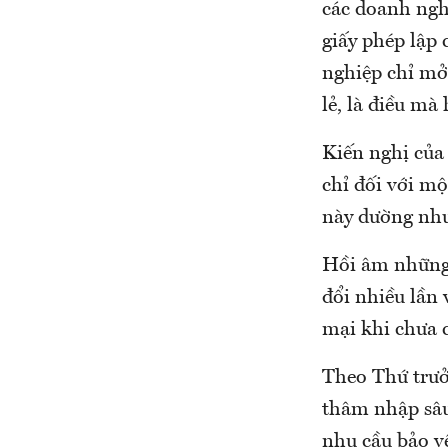
các doanh ngh
giấy phép lập 
nghiệp chỉ mở 
lẻ, là điều mà
Kiến nghị của
chỉ đối với mộ
này dường như
Hồi âm những 
đổi nhiều lần
mại khi chưa c
Theo Thứ trưở
thâm nhập sâu
nhu cầu bảo v