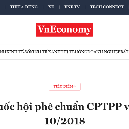
TIÊU & DÙNG
XE
VNE TV
TECH CONNECT
ÍNH
KINH TẾ SỐ
KINH TẾ XANH
THỊ TRƯỜNG
DOANH NGHIỆP
BẤT
TIÊU ĐIỂM
uốc hội phê chuẩn CPTPP v
10/2018