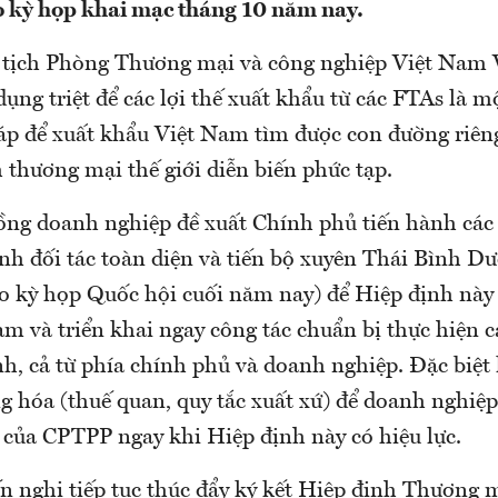
 kỳ họp khai mạc tháng 10 năm nay.
 tịch Phòng Thương mại và công nghiệp Việt Nam 
dụng triệt để các lợi thế xuất khẩu từ các FTAs là m
áp để xuất khẩu Việt Nam tìm được con đường riên
 thương mại thế giới diễn biến phức tạp.
đồng doanh nghiệp đề xuất Chính phủ tiến hành các 
nh đối tác toàn diện và tiến bộ xuyên Thái Bình 
vào kỳ họp Quốc hội cuối năm nay) để Hiệp định này
am và triển khai ngay công tác chuẩn bị thực hiện 
h, cả từ phía chính phủ và doanh nghiệp. Đặc biệt 
g hóa (thuế quan, quy tắc xuất xứ) để doanh nghiệ
i của CPTPP ngay khi Hiệp định này có hiệu lực.
n nghị tiếp tục thúc đẩy ký kết Hiệp định Thương m