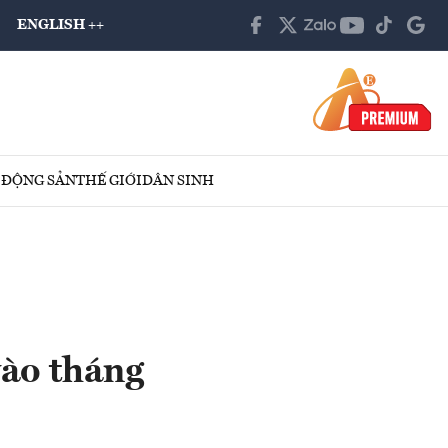
ENGLISH ++
 ĐỘNG SẢN
THẾ GIỚI
DÂN SINH
ào tháng