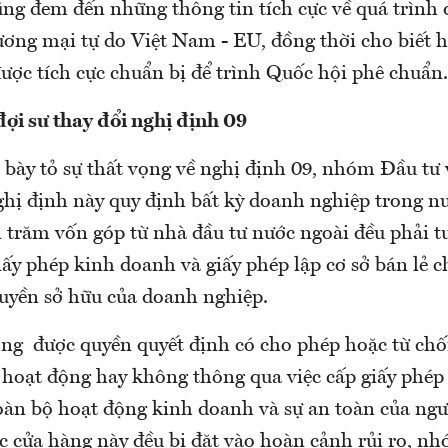
g đem đến những thông tin tích cực về quá trình
ơng mại tự do Việt Nam - EU, đồng thời cho biết h
ợc tích cực chuẩn bị để trình Quốc hội phê chuẩn.
ợi sư thay đổi nghị định 09
bày tỏ sự thất vọng về nghị định 09, nhóm Đầu tư
ị định này quy định bất kỳ doanh nghiệp trong nư
trăm vốn góp từ nhà đầu tư nước ngoài đều phải t
iấy phép kinh doanh và giấy phép lập cơ sở bán lẻ c
quyền sở hữu của doanh nghiệp.
g được quyền quyết định có cho phép hoặc từ chố
c hoạt động hay không thông qua việc cấp giấy phép
toàn bộ hoạt động kinh doanh và sự an toàn của ngư
ác cửa hàng này đều bị đặt vào hoàn cảnh rủi ro, 