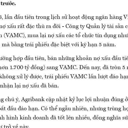
 trước.
, lần đầu tiên trong lịch sử hoạt động ngân hàng 
nợ xấu rất đặc thù ra đời - Công ty Quản lý tài sản c
 (VAMC), mua lại nợ xấu các tổ chức tín dụng như
 mà bằng trái phiếu đặc biệt với kỳ hạn 5 năm.
rường hợp đầu tiên, bán những khoản nợ xấu đầu ti
hơn 1.700 tỷ đồng) sang VAMC. Đến nay, đã tròn 5 
hông xử lý được, trái phiếu VAMC lần lượt đáo hạ
nhận lại nợ xấu đã bán.
 chú ý, Agribank cập nhật kỷ lục lợi nhuận đúng ở
t đầu đáo hạn. Có thể ngẫu nhiên, nhưng trùng 
nh hình kinh doanh đã tốt lên nhiều, đồng nghĩa sứ
 trở về này.