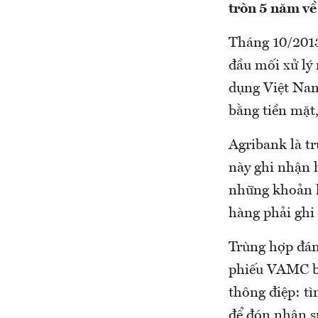
tròn 5 năm về
Tháng 10/2013
đầu mối xử lý 
dụng Việt Nam
bằng tiền mặt,
Agribank là t
này ghi nhận 
những khoản k
hàng phải ghi 
Trùng hợp đáng
phiếu VAMC bắ
thông điệp: tì
để đón nhận sự