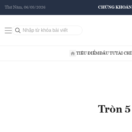
Thứ Năm, 06/08/2026
CHỨNG KHOÁN
TIÊU ĐIỂM
ĐẦU TƯ
TÀI CH
Tròn 5