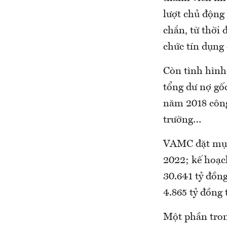
lượt chủ động
chắn, từ thời 
chức tín dụng 
Còn tình hình
tổng dư nợ gốc
năm 2018 công
trường…
VAMC đặt mục 
2022; kế hoạch
30.641 tỷ đồn
4.865 tỷ đồng
Một phần tron