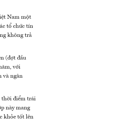
Việt Nam một
ác tổ chức tín
ng không trả
ên (đợt đầu
năm, với
n và ngân
 thời điểm trái
hợp này mang
c khỏe tốt lên