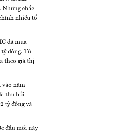
y. Nhưng chắc
 chính nhiều tổ
AMC đã mua
 tỷ đồng. Từ
 theo giá thị
ua vào năm
đã thu hồi
2 tỷ đồng và
ợc đầu mối này