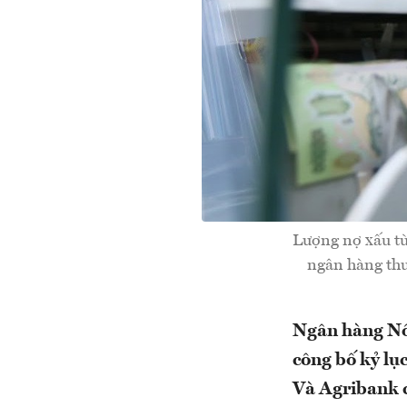
Lượng nợ xấu từ
ngân hàng thư
Ngân hàng Nô
công bố kỷ lụ
Và Agribank 