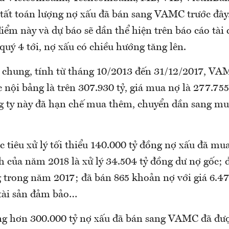
 tất toán lượng nợ xấu đã bán sang VAMC trước đâ
điểm này và dự báo sẽ dần thể hiện trên báo cáo tài
quý 4 tới, nợ xấu có chiều hướng tăng lên.
 chung, tính từ tháng 10/2013 đến 31/12/2017, V
 nội bảng là trên 307.930 tỷ, giá mua nợ là 277.755
 ty này đã hạn chế mua thêm, chuyển dần sang mua
tiêu xử lý tối thiểu 140.000 tỷ đồng nợ xấu đã m
 của năm 2018 là xử lý 34.504 tỷ đồng dư nợ gốc; 
g trong năm 2017; đã bán 865 khoản nợ với giá 6.47
 tài sản đảm bảo…
g hơn 300.000 tỷ nợ xấu đã bán sang VAMC đã đư