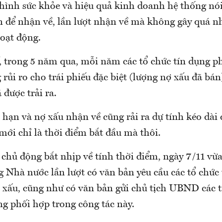
 hình sức khỏe và hiệu quả kinh doanh hệ thống nói
n để nhận về, lần lượt nhận về mà không gây quá n
hoạt động.
, trong 5 năm qua, mỗi năm các tổ chức tín dụng ph
ủi ro cho trái phiếu đặc biệt (lượng nợ xấu đã bán)
 được trải ra.
 hạn và nợ xấu nhận về cũng rải ra dự tính kéo dà
ới chỉ là thời điểm bắt đầu mà thôi.
chủ động bắt nhịp về tính thời điểm, ngày 7/11 vừ
 Nhà nước lần lượt có văn bản yêu cầu các tổ chức 
 xấu, cũng như có văn bản gửi chủ tịch UBND các 
ng phối hợp trong công tác này.