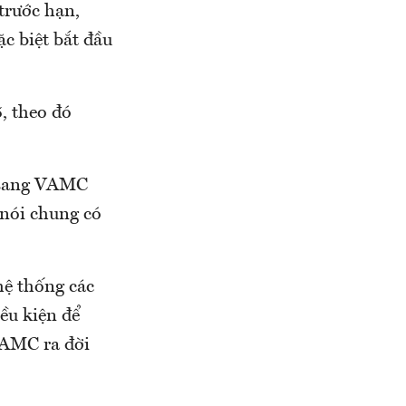
trước hạn,
ặc biệt bắt đầu
, theo đó
y sang VAMC
 nói chung có
hệ thống các
ều kiện để
 VAMC ra đời