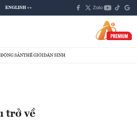
ENGLISH ++
 ĐỘNG SẢN
THẾ GIỚI
DÂN SINH
 trở về