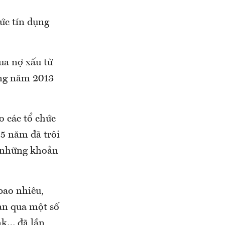
ức tín dụng
ua nợ xấu từ
ng năm 2013
o các tổ chức
 5 năm đã trôi
ại những khoản
bao nhiêu,
an qua một số
nk… đã lần