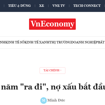
TIÊU & DÙNG
XE
VNE TV
TECH CONNECT
ÍNH
KINH TẾ SỐ
KINH TẾ XANH
THỊ TRƯỜNG
DOANH NGHIỆP
BẤT
TÀI CHÍNH
 năm "ra đi", nợ xấu bắt đầu
Minh Đức
M