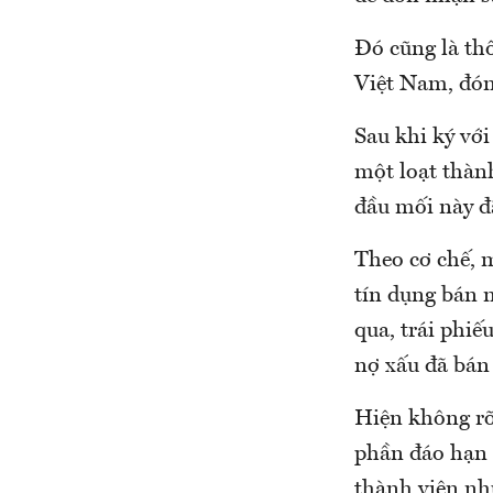
Đó cũng là th
Việt Nam, đón
Sau khi ký vớ
một loạt thà
đầu mối này đã
Theo cơ chế, 
tín dụng bán n
qua, trái phiế
nợ xấu đã bán
Hiện không rõ
phần đáo hạn 
thành viên n