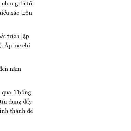
 chung đã tốt
hiều xáo trộn
ải trích lập
. Áp lực chi
i đến năm
a qua, Thống
tín dụng đẩy
tỉnh thành đề