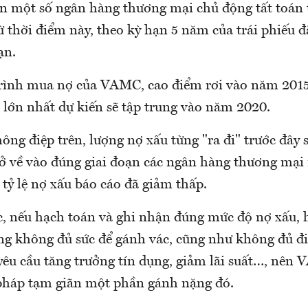
ần một số ngân hàng thương mại chủ động tất toán 
ừ thời điểm này, theo kỳ hạn 5 năm của trái phiếu đ
ạn.
trình mua nợ của VAMC, cao điểm rơi vào năm 2015
 lớn nhất dự kiến sẽ tập trung vào năm 2020.
ông điệp trên, lượng nợ xấu từng "ra đi" trước đâ
trở về vào đúng giai đoạn các ngân hàng thương mại
 tỷ lệ nợ xấu báo cáo đã giảm thấp.
c, nếu hạch toán và ghi nhận đúng mức độ nợ xấu, 
ụng không đủ sức để gánh vác, cũng như không đủ đi
yêu cầu tăng trưởng tín dụng, giảm lãi suất…, nên
pháp tạm giãn một phần gánh nặng đó.