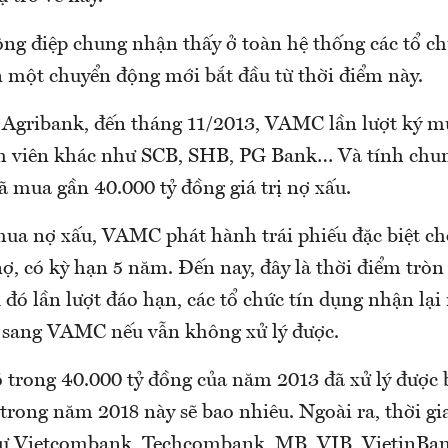
ông điệp chung nhận thấy ở toàn hệ thống các tổ ch
 một chuyển động mới bắt đầu từ thời điểm này.
i Agribank, đến tháng 11/2013, VAMC lần lượt ký m
nh viên khác như SCB, SHB, PG Bank… Và tính chu
 mua gần 40.000 tỷ đồng giá trị nợ xấu.
mua nợ xấu, VAMC phát hành trái phiếu đặc biệt ch
ợ, có kỳ hạn 5 năm. Đến nay, đây là thời điểm tròn
u đó lần lượt đáo hạn, các tổ chức tín dụng nhận l
 sang VAMC nếu vẫn không xử lý được.
 trong 40.000 tỷ đồng của năm 2013 đã xử lý được 
trong năm 2018 này sẽ bao nhiêu. Ngoài ra, thời gi
hư Vietcombank, Techcombank, MB, VIB, VietinBa