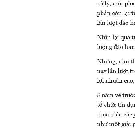
xử lý, một ph
phần còn lại t
lần lượt đáo h
Nhìn lại quá 
lượng đáo hạn
Nhưng, như th
nay lần lượt 
lợi nhuận cao,
5 năm về trướ
tổ chức tín d
thực hiện các 
như một giải 