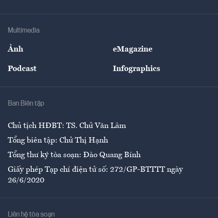
Doanh nhân
Tư vấn Tiêu & Dùng
Infographics
Hạ tầng
Sức khỏe
Khung pháp lý
Doanh nghiệp
Địa phương
Thị trường
Bảo hiểm
Multimedia
Sự kiện
Nhân lực
Ảnh
eMagazine
Đẹp +
An sinh
Podcast
Infographics
Giải trí
Y tế
Nhà
Ban Biên tập
Ẩm thực
Chủ tịch HĐBT: TS. Chử Văn Lâm
Tổng biên tập: Chử Thị Hạnh
Tổng thư ký tòa soạn: Đào Quang Bính
Giấy phép Tạp chí điện tử số: 272/GP-BTTTT ngày
26/6/2020
Liên hệ tòa soạn