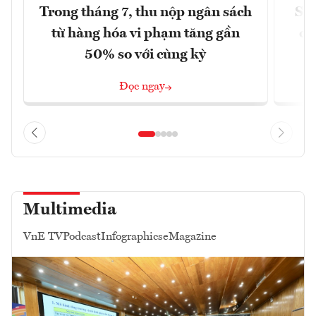
Trong tháng 7, thu nộp ngân sách
Sửa
từ hàng hóa vi phạm tăng gần
ca
50% so với cùng kỳ
Đọc ngay
Multimedia
VnE TV
Podcast
Infographics
eMagazine