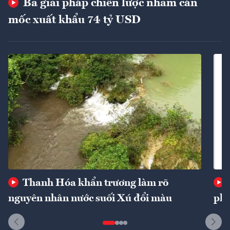
Ba giải pháp chiến lược nhằm cán
mốc xuất khẩu 74 tỷ USD
Thanh Hóa khẩn trương làm rõ
nguyên nhân nước suối Xú đổi màu
phí