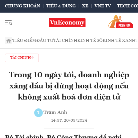
CHỨNG KHOÁN
TIÊU & DÙNG
XE
VNE TV
TECH CO
TIÊU ĐIỂM
ĐẦU TƯ
TÀI CHÍNH
KINH TẾ SỐ
KINH TẾ XANH
TÀI CHÍNH
Trong 10 ngày tới, doanh nghiệp
xăng dầu bị dừng hoạt động nếu
không xuất hoá đơn điện tử
Trâm Anh
T
14:37, 20/03/2024
Bộ Tài chính, Bộ Công Thương đề nghị