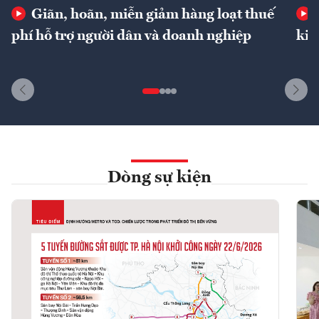
Giãn, hoãn, miễn giảm hàng loạt thuế
phí hỗ trợ người dân và doanh nghiệp
kin
Dòng sự kiện