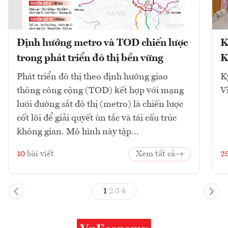
Định hướng metro và TOD chiến lược
K
trong phát triển đô thị bền vững
K
Phát triển đô thị theo định hướng giao
K
thông công cộng (TOD) kết hợp với mạng
V
lưới đường sắt đô thị (metro) là chiến lược
cốt lõi để giải quyết ùn tắc và tái cấu trúc
không gian. Mô hình này tập...
10
bài viết
Xem tất cả
2
1
2
3
4