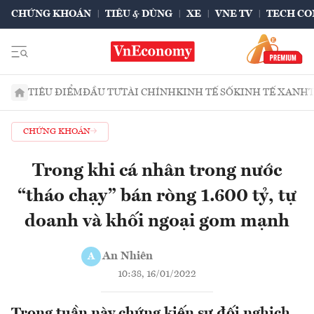
CHỨNG KHOÁN
TIÊU & DÙNG
XE
VNE TV
TECH CO
TIÊU ĐIỂM
ĐẦU TƯ
TÀI CHÍNH
KINH TẾ SỐ
KINH TẾ XANH
CHỨNG KHOÁN
Trong khi cá nhân trong nước
“tháo chạy” bán ròng 1.600 tỷ, tự
doanh và khối ngoại gom mạnh
An Nhiên
A
10:38, 16/01/2022
Trong tuần này chứng kiến sự đối nghịch