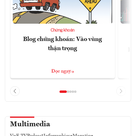
Chứng khoán
Blog chứng khoán: Vào vùng
V
thận trọng
ph
Đọc ngay
Multimedia