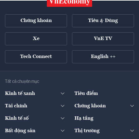
Chứng khoán
Tiêu & Dùng
Xe
VnE TV
Tech Connect
English ++
Tất cả chuyên mục
Kinh tế xanh
Tiêu điểm
Chuyển động xanh
Tài chính
Chứng khoán
Pháp lý
Ngân hàng
Doanh nghiệp niêm yết
Kinh tế số
Hạ tầng
Thương hiệu xanh
Thị trường vốn
Thị trường
Sản phẩm - Thị trường
Bất động sản
Thị trường
Diễn đàn
Thuế
Đầu tư
Tài sản số