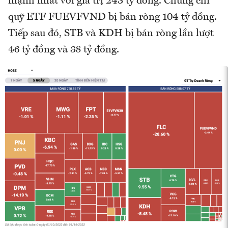
mạnh nhất với giá trị 243 tỷ đồng. Chứng chỉ
quỹ ETF FUEVFVND bị bán ròng 104 tỷ đồng.
Tiếp sau đó, STB và KDH bị bán ròng lần lượt
46 tỷ đồng và 38 tỷ đồng.