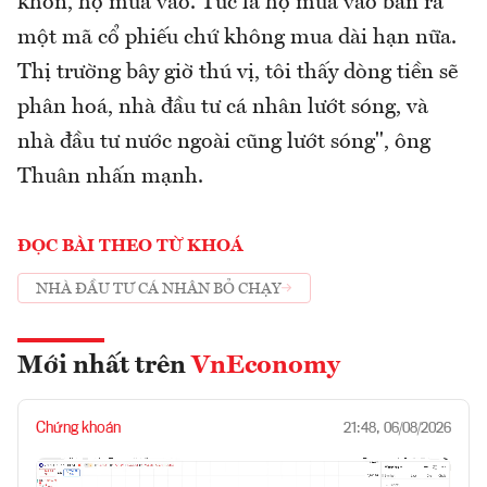
khôn, họ mua vào. Tức là họ mua vào bán ra
một mã cổ phiếu chứ không mua dài hạn nữa.
Thị trường bây giờ thú vị, tôi thấy dòng tiền sẽ
phân hoá, nhà đầu tư cá nhân lướt sóng, và
nhà đầu tư nước ngoài cũng lướt sóng", ông
Thuân nhấn mạnh.
ĐỌC BÀI THEO TỪ KHOÁ
NHÀ ĐẦU TƯ CÁ NHÂN BỎ CHẠY
Mới nhất trên
VnEconomy
Chứng khoán
21:48, 06/08/2026