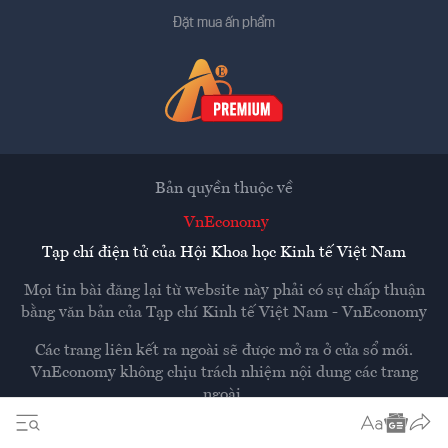
Đặt mua ấn phẩm
Bản quyền thuộc về
VnEconomy
Tạp chí điện tử của Hội Khoa học Kinh tế Việt Nam
Mọi tin bài đăng lại từ website này phải có sự chấp thuận
bằng văn bản của
Tạp chí Kinh tế Việt Nam - VnEconomy
Các trang liên kết ra ngoài sẽ được mở ra ở cửa sổ mới.
VnEconomy không chịu trách nhiệm nội dung các trang
ngoài.