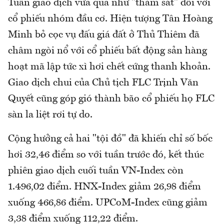
Tuần giao dịch vừa qua như "thảm sát" đối với
cổ phiếu nhóm đầu cơ. Hiện tượng Tân Hoàng
Minh bỏ cọc vụ đấu giá đất ở Thủ Thiêm đã
châm ngòi nổ với cổ phiếu bất động sản hàng
hoạt mã lập tức xì hơi chết cứng thanh khoản.
Giao dịch chui của Chủ tịch FLC Trịnh Văn
Quyết cũng góp gió thành bão cổ phiếu họ FLC
sàn la liệt rơi tự do.
Cộng hưởng cả hai "tội đồ" đã khiến chỉ số bốc
hơi 32,46 điểm so với tuần trước đó, kết thúc
phiên giao dịch cuối tuần VN-Index còn
1.496,02 điểm. HNX-Index giảm 26,98 điểm
xuống 466,86 điểm. UPCoM-Index cũng giảm
3,38 điểm xuống 112,22 điểm.