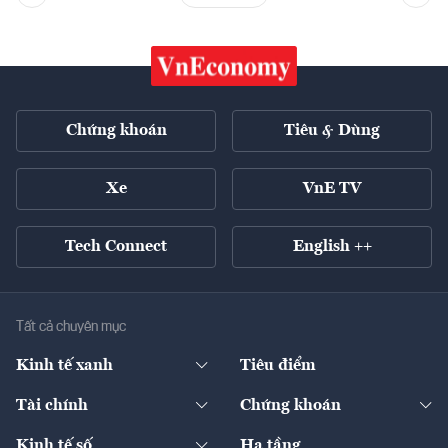
Chứng khoán
Tiêu & Dùng
Xe
VnE TV
Tech Connect
English ++
Tất cả chuyên mục
Kinh tế xanh
Tiêu điểm
Chuyển động xanh
Tài chính
Chứng khoán
Pháp lý
Ngân hàng
Doanh nghiệp niêm yết
Kinh tế số
Hạ tầng