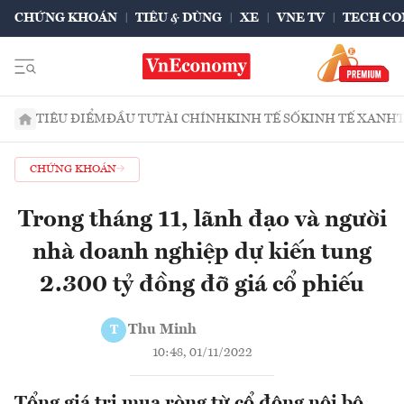
CHỨNG KHOÁN
TIÊU & DÙNG
XE
VNE TV
TECH CO
TIÊU ĐIỂM
ĐẦU TƯ
TÀI CHÍNH
KINH TẾ SỐ
KINH TẾ XANH
CHỨNG KHOÁN
Trong tháng 11, lãnh đạo và người
nhà doanh nghiệp dự kiến tung
2.300 tỷ đồng đỡ giá cổ phiếu
Thu Minh
T
10:48, 01/11/2022
Tổng giá trị mua ròng từ cổ đông nội bộ