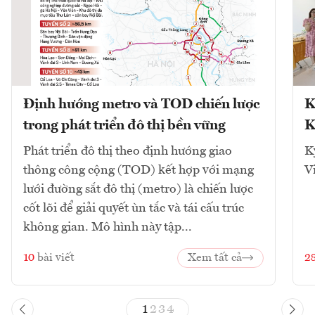
Định hướng metro và TOD chiến lược
K
trong phát triển đô thị bền vững
K
Phát triển đô thị theo định hướng giao
K
thông công cộng (TOD) kết hợp với mạng
V
lưới đường sắt đô thị (metro) là chiến lược
cốt lõi để giải quyết ùn tắc và tái cấu trúc
không gian. Mô hình này tập...
10
bài viết
Xem tất cả
2
1
2
3
4