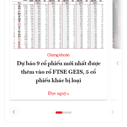
Chứng khoán
Dự báo 9 cổ phiếu mới nhất được
Có t
thêm vào rổ FTSE GEIS, 5 cổ
phiếu khác bị loại
Đọc ngay