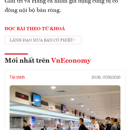
Giải trí và Hàng cá nhân gia dụng cũng bị cổ
đông nội bộ bán ròng.
ĐỌC BÀI THEO TỪ KHOÁ
LÃNH ĐẠO MUA BÁN CỔ PHIẾU
Mới nhất trên
VnEconomy
Tài chính
20:06, 07/08/2026