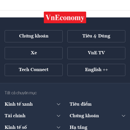
Chứng khoán
Tiêu & Dùng
Xe
VnE TV
Tech Connect
English ++
Tất cả chuyên mục
Kinh tế xanh
Tiêu điểm
Chuyển động xanh
Tài chính
Chứng khoán
Pháp lý
Ngân hàng
Doanh nghiệp niêm yết
Kinh tế số
Hạ tầng