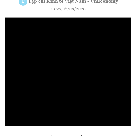
Tạp chí Kinh tế Việt Nam - VnEconomy
T
13:26, 17/03/2023