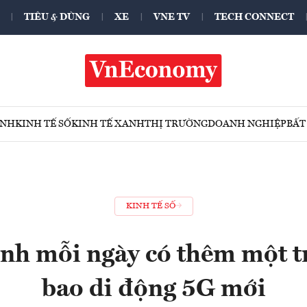
TIÊU & DÙNG
XE
VNE TV
TECH CONNECT
ÍNH
KINH TẾ SỐ
KINH TẾ XANH
THỊ TRƯỜNG
DOANH NGHIỆP
BẤT
KINH TẾ SỐ
nh mỗi ngày có thêm một t
bao di động 5G mới