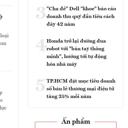
3
"Cha đẻ" Dell "khoe" báo cáo
ộ
doanh thu quý đầu tiên cách
đây 42 năm
loại
4
Honda trở lại đường đua
oom
robot với "bàn tay thông
minh", hướng tới tự động
hóa nhà máy
5
TP.HCM đặt mục tiêu doanh
số bán lẻ thương mại điện tử
p
tăng 25% mỗi năm
ệc
lực
Ấn phẩm