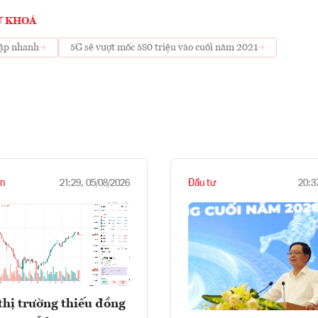
Ừ KHOÁ
cập nhanh
5G sẽ vượt mốc 580 triệu vào cuối năm 2021
n
Đầu tư
21:29, 05/08/2026
20:3
thị trường thiếu đồng