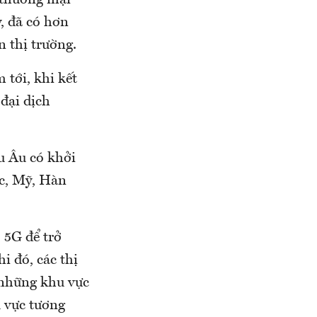
 thương mại
, đã có hơn
 thị trường.
tới, khi kết
 đại dịch
u Âu có khởi
ốc, Mỹ, Hàn
 5G để trở
i đó, các thị
 những khu vực
u vực tương