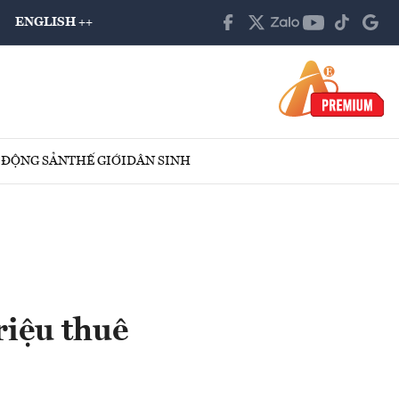
ENGLISH ++
 ĐỘNG SẢN
THẾ GIỚI
DÂN SINH
riệu thuê