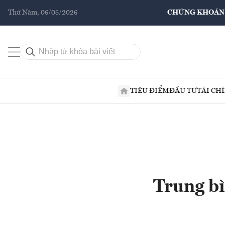
Thứ Năm, 06/08/2026
CHỨNG KHOÁN
TIÊU ĐIỂM
ĐẦU TƯ
TÀI CH
Trung bì