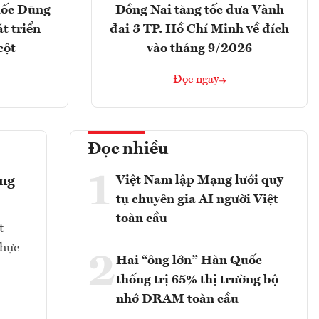
uốc Dũng
Đồng Nai tăng tốc đưa Vành
t triển
đai 3 TP. Hồ Chí Minh về đích
cột
vào tháng 9/2026
Đọc ngay
Đọc nhiều
1
Việt Nam lập Mạng lưới quy
ớng
tụ chuyên gia AI người Việt
toàn cầu
t
thực
2
Hai “ông lớn” Hàn Quốc
thống trị 65% thị trường bộ
nhớ DRAM toàn cầu