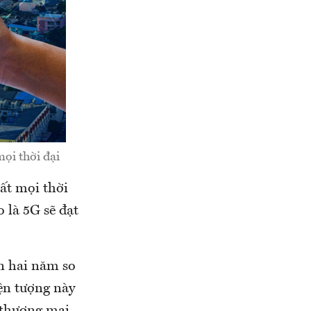
ọi thời đại
ất mọi thời
 là 5G sẽ đạt
n hai năm so
ện tượng này