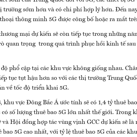
ết sớm của Trung Quốc đối với 5G, các thiết bị 5G
ị trường sớm hơn và có chi phí hợp lý hơn. Đến nay
thoại thông minh 5G được công bố hoặc ra mắt trên
hương mại dự kiến sẽ còn tiếp tục trong những năm 
rò quan trọng trong quá trình phục hồi kinh tế sau
c độ phổ cập tại các khu vực không giống nhau. Châ
iếp tục tụt hậu hơn so với các thị trường Trung Qu
 về tốc độ triển khai 5G.
 khu vực Đông Bắc Á ước tính sẽ có 1,4 tỷ thuê bao
có số lượng thuê bao 5G lớn nhất thế giới. Trong kh
 và Hội đồng hợp tác vùng vịnh GCC dự kiến sẽ là
 bao 5G cao nhất, với tỷ lệ thuê bao 5G của các kh