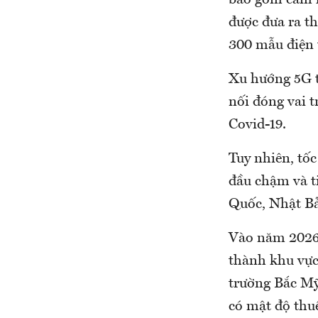
bao gồm cam k
được đưa ra th
300 mẫu điện 
Xu hướng 5G t
nối đóng vai t
Covid-19.
Tuy nhiên, tố
đầu chậm và t
Quốc, Nhật Bản
Vào năm 2026,
thành khu vực 
trường Bắc Mỹ
có mật độ thuê