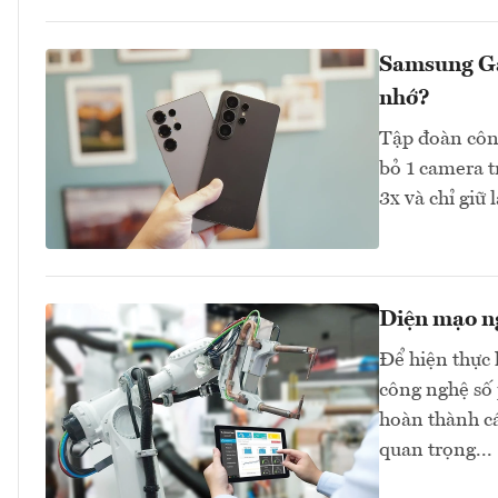
Samsung Ga
nhớ?
Tập đoàn côn
bỏ 1 camera t
3x và chỉ giữ
Diện mạo n
Để hiện thực 
công nghệ số 
hoàn thành cá
quan trọng...