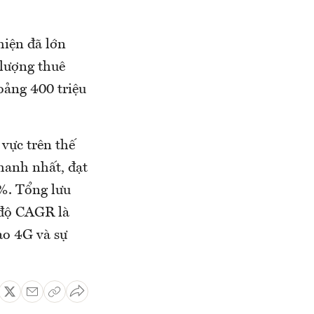
iện đã lớn
 lượng thuê
oảng 400 triệu
vực trên thế
nhanh nhất, đạt
%. Tổng lưu
c độ CAGR là
ao 4G và sự