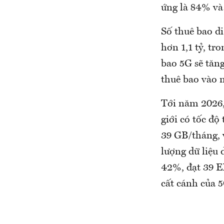
ứng là 84% v
Số thuê bao d
hơn 1,1 tỷ, tr
bao 5G sẽ tăn
thuê bao vào 
Tới năm 2026,
giới có tốc độ
39 GB/tháng, 
lượng dữ liệu 
42%, đạt 39 E
cất cánh của 5