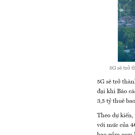
5G sẽ trở 
5G sẽ trở thà
đại khi Báo cá
3,5 tỷ thuê b
Theo dự kiến,
với mức của 4