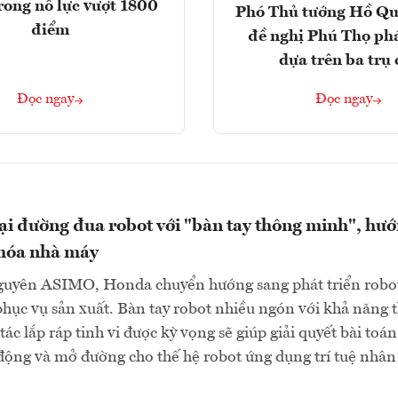
rong nỗ lực vượt 1800
Phó Thủ tướng Hồ Q
điểm
đề nghị Phú Thọ phá
dựa trên ba trụ 
Đọc ngay
Đọc ngay
ại đường đua robot với "bàn tay thông minh", hư
 hóa nhà máy
nguyên ASIMO, Honda chuyển hướng sang phát triển robo
hục vụ sản xuất. Bàn tay robot nhiều ngón với khả năng 
tác lắp ráp tinh vi được kỳ vọng sẽ giúp giải quyết bài toán
 động và mở đường cho thế hệ robot ứng dụng trí tuệ nhân