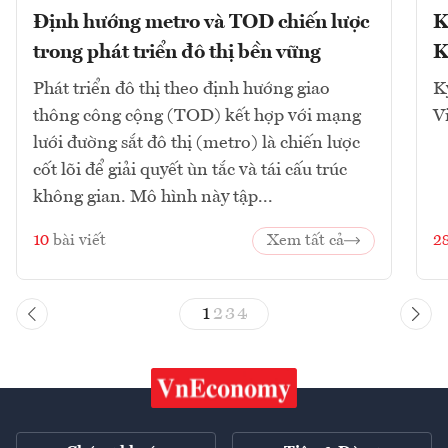
Định hướng metro và TOD chiến lược
K
trong phát triển đô thị bền vững
K
Phát triển đô thị theo định hướng giao
K
thông công cộng (TOD) kết hợp với mạng
V
lưới đường sắt đô thị (metro) là chiến lược
cốt lõi để giải quyết ùn tắc và tái cấu trúc
không gian. Mô hình này tập...
10
bài viết
Xem tất cả
2
1
2
3
4