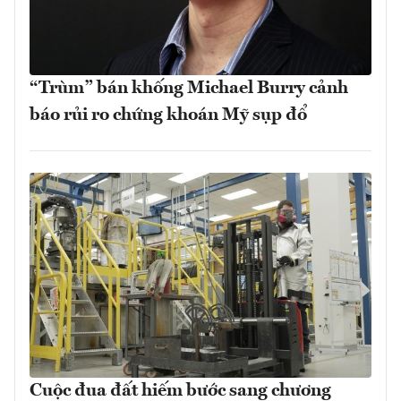
“Trùm” bán khống Michael Burry cảnh
báo rủi ro chứng khoán Mỹ sụp đổ
Cuộc đua đất hiếm bước sang chương