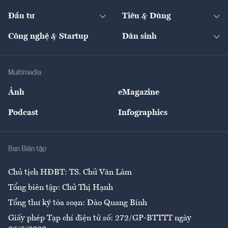
Start-up
Dự án
Công nghiệp
Chuyển động 24h
Đối thoại
The Guide
Video
Đầu tư
Tiêu & Dùng
Quản trị số
Cafe BĐS
Thị trường
Kinh doanh
Kết nối
Tạp chí kinh tế Việt Nam
eMagazine
Nhà đầu tư
Du lịch
Công nghệ & Startup
Dân sinh
Tư vấn
Nông sản
Doanh nhân
Tư vấn Tiêu & Dùng
Infographics
Hạ tầng
Sức khỏe
Khung pháp lý
Doanh nghiệp
Địa phương
Thị trường
Bảo hiểm
Multimedia
Sự kiện
Nhân lực
Ảnh
eMagazine
Đẹp +
An sinh
Podcast
Infographics
Giải trí
Y tế
Nhà
Ban Biên tập
Ẩm thực
Chủ tịch HĐBT: TS. Chử Văn Lâm
Tổng biên tập: Chử Thị Hạnh
Tổng thư ký tòa soạn: Đào Quang Bính
Giấy phép Tạp chí điện tử số: 272/GP-BTTTT ngày