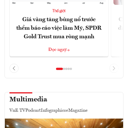
Thế giới
Giá vàng tăng bùng nổ trước
Chí
thềm báo cáo việc làm Mỹ, SPDR
đã 
Gold Trust mua ròng mạnh
Đọc ngay
Multimedia
VnE TV
Podcast
Infographics
eMagazine