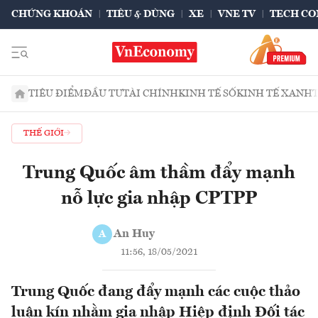
CHỨNG KHOÁN
TIÊU & DÙNG
XE
VNE TV
TECH CO
TIÊU ĐIỂM
ĐẦU TƯ
TÀI CHÍNH
KINH TẾ SỐ
KINH TẾ XANH
THẾ GIỚI
Trung Quốc âm thầm đẩy mạnh
nỗ lực gia nhập CPTPP
An Huy
A
11:56, 18/05/2021
Trung Quốc đang đẩy mạnh các cuộc thảo
luận kín nhằm gia nhập Hiệp định Đối tác