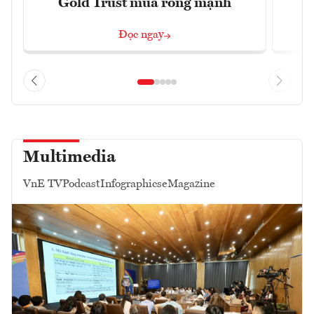
Gold Trust mua ròng mạnh
Đọc ngay
Multimedia
VnE TV
Podcast
Infographics
eMagazine