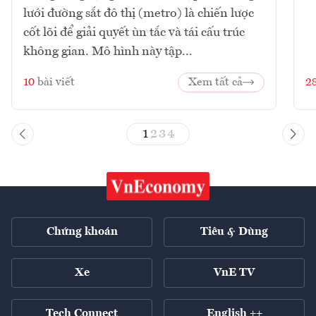
lưới đường sắt đô thị (metro) là chiến lược
cốt lõi để giải quyết ùn tắc và tái cấu trúc
không gian. Mô hình này tập...
10
bài viết
Xem tất cả
2
1
2
3
4
Chứng khoán
Tiêu & Dùng
Xe
VnE TV
Tech Connect
English ++