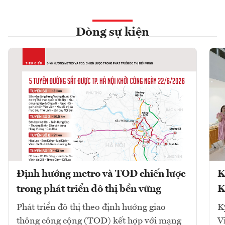
Dòng sự kiện
Định hướng metro và TOD chiến lược
K
trong phát triển đô thị bền vững
K
Phát triển đô thị theo định hướng giao
K
thông công cộng (TOD) kết hợp với mạng
V