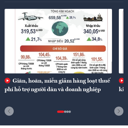
Giãn, hoãn, miễn giảm hàng loạt thuế
phí hỗ trợ người dân và doanh nghiệp
kin