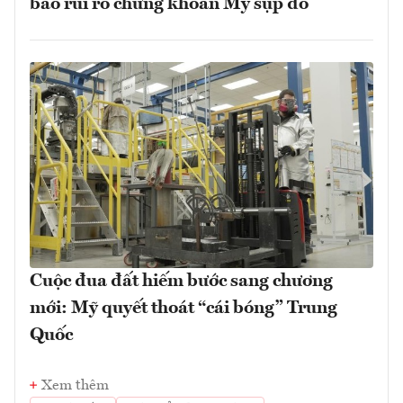
báo rủi ro chứng khoán Mỹ sụp đổ
Cuộc đua đất hiếm bước sang chương
mới: Mỹ quyết thoát “cái bóng” Trung
Quốc
Xem thêm