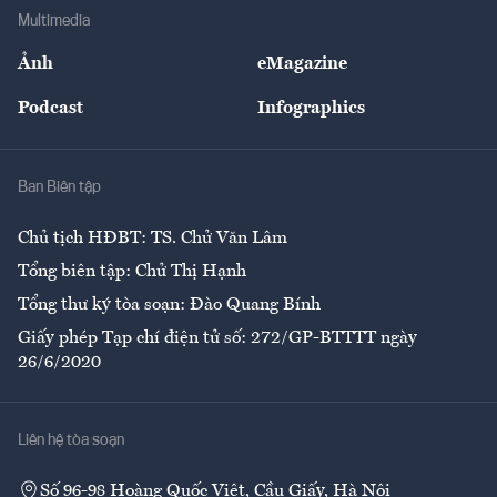
Địa phương
Thị trường
Bảo hiểm
Multimedia
Sự kiện
Nhân lực
Ảnh
eMagazine
Đẹp +
An sinh
Podcast
Infographics
Giải trí
Y tế
Nhà
Ban Biên tập
Ẩm thực
Chủ tịch HĐBT: TS. Chử Văn Lâm
Tổng biên tập: Chử Thị Hạnh
Tổng thư ký tòa soạn: Đào Quang Bính
Giấy phép Tạp chí điện tử số: 272/GP-BTTTT ngày
26/6/2020
Liên hệ tòa soạn
Số 96-98 Hoàng Quốc Việt, Cầu Giấy, Hà Nội