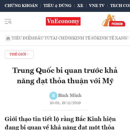
CHỨNG KHOÁN
TIÊU & DÙNG
XE
VNE TV
TECH CO
TIÊU ĐIỂM
ĐẦU TƯ
TÀI CHÍNH
KINH TẾ SỐ
KINH TẾ XANH
THẾ GIỚI
Trung Quốc bi quan trước khả
năng đạt thỏa thuận với Mỹ
Bình Minh
B
10:05, 19/11/2019
Giới thạo tin tiết lộ rằng Bắc Kinh hiện
đang bi quan về khả năng đạt một thỏa