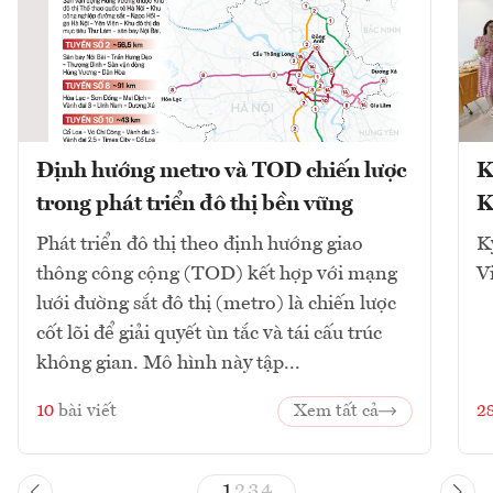
Định hướng metro và TOD chiến lược
K
trong phát triển đô thị bền vững
K
Phát triển đô thị theo định hướng giao
K
thông công cộng (TOD) kết hợp với mạng
V
lưới đường sắt đô thị (metro) là chiến lược
cốt lõi để giải quyết ùn tắc và tái cấu trúc
không gian. Mô hình này tập...
10
bài viết
Xem tất cả
2
1
2
3
4