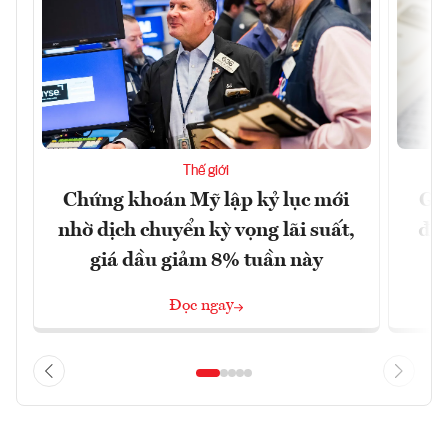
Thế giới
Chứng khoán Mỹ lập kỷ lục mới
Giớ
nhờ dịch chuyển kỳ vọng lãi suất,
độn
giá dầu giảm 8% tuần này
Đọc ngay