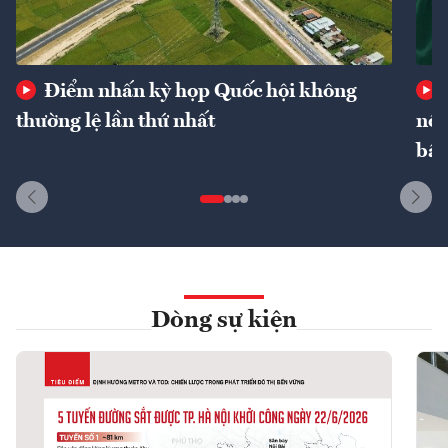
Điểm nhấn kỳ họp Quốc hội không
thường lệ lần thứ nhất
nôn
bất
Dòng sự kiện