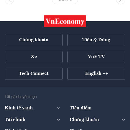
Chứng khoán
Tiêu & Dùng
Xe
VnE TV
Tech Connect
English ++
Tất cả chuyên mục
Kinh tế xanh
Tiêu điểm
Chuyển động xanh
Tài chính
Chứng khoán
Pháp lý
Ngân hàng
Doanh nghiệp niêm yết