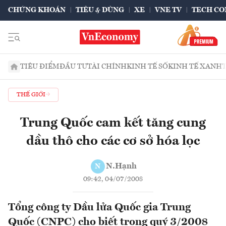
CHỨNG KHOÁN
TIÊU & DÙNG
XE
VNE TV
TECH CO
TIÊU ĐIỂM
ĐẦU TƯ
TÀI CHÍNH
KINH TẾ SỐ
KINH TẾ XANH
THẾ GIỚI
Trung Quốc cam kết tăng cung
dầu thô cho các cơ sở hóa lọc
N.Hạnh
N
09:42, 04/07/2008
Tổng công ty Dầu lửa Quốc gia Trung
Quốc (CNPC) cho biết trong quý 3/2008