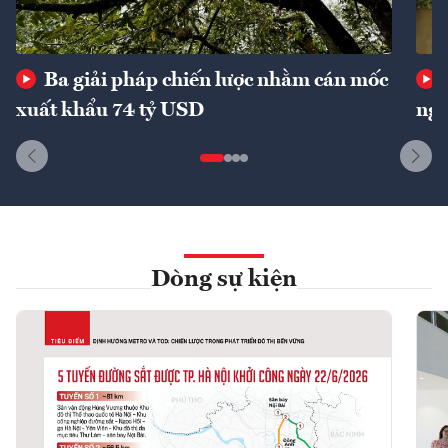
Ba giải pháp chiến lược nhằm cán mốc
xuất khẩu 74 tỷ USD
ngu
Dòng sự kiện