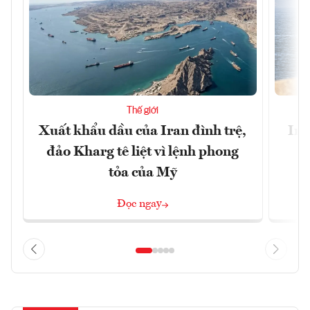
Thế giới
Xuất khẩu dầu của Iran đình trệ,
Ira
đảo Kharg tê liệt vì lệnh phong
tỏa của Mỹ
Đọc ngay