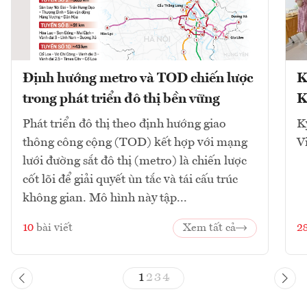
Định hướng metro và TOD chiến lược
K
trong phát triển đô thị bền vững
K
Phát triển đô thị theo định hướng giao
K
thông công cộng (TOD) kết hợp với mạng
V
lưới đường sắt đô thị (metro) là chiến lược
cốt lõi để giải quyết ùn tắc và tái cấu trúc
không gian. Mô hình này tập...
10
bài viết
Xem tất cả
2
1
2
3
4