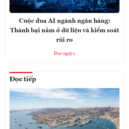
Cuộc đua AI ngành ngân hàng:
Thành bại nằm ở dữ liệu và kiểm soát
rủi ro
Đọc ngay
Đọc tiếp