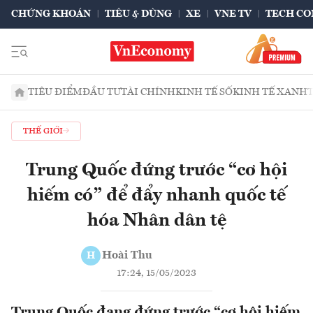
CHỨNG KHOÁN
TIÊU & DÙNG
XE
VNE TV
TECH CO
TIÊU ĐIỂM
ĐẦU TƯ
TÀI CHÍNH
KINH TẾ SỐ
KINH TẾ XANH
THẾ GIỚI
Trung Quốc đứng trước “cơ hội
hiếm có” để đẩy nhanh quốc tế
hóa Nhân dân tệ
Hoài Thu
H
17:24, 15/05/2023
Trung Quốc đang đứng trước “cơ hội hiếm