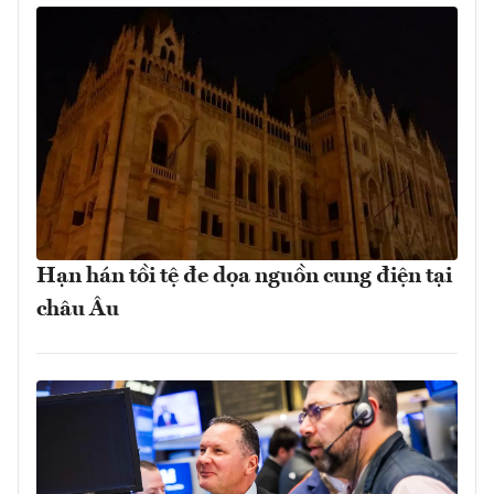
Hạn hán tồi tệ đe dọa nguồn cung điện tại
châu Âu