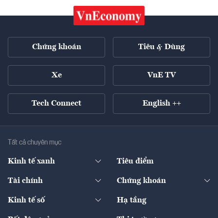
Chứng khoán
Tiêu & Dùng
Xe
VnE TV
Tech Connect
English ++
Tất cả chuyên mục
Kinh tế xanh
Tiêu điểm
Chuyển động xanh
Tài chính
Chứng khoán
Pháp lý
Ngân hàng
Doanh nghiệp niêm yết
Kinh tế số
Hạ tầng
Thương hiệu xanh
Thị trường vốn
Thị trường
Sản phẩm - Thị trường