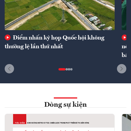
Điểm nhấn kỳ họp Quốc hội không
thường lệ lần thứ nhất
nôn
bất
Dòng sự kiện