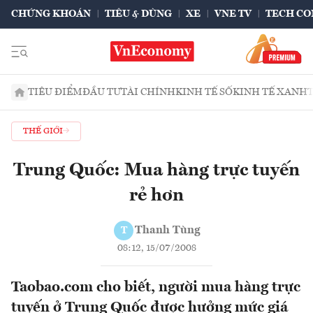
CHỨNG KHOÁN
TIÊU & DÙNG
XE
VNE TV
TECH CO
TIÊU ĐIỂM
ĐẦU TƯ
TÀI CHÍNH
KINH TẾ SỐ
KINH TẾ XANH
THẾ GIỚI
Trung Quốc: Mua hàng trực tuyến
rẻ hơn
Thanh Tùng
T
08:12, 15/07/2008
Taobao.com cho biết, người mua hàng trực
tuyến ở Trung Quốc được hưởng mức giá