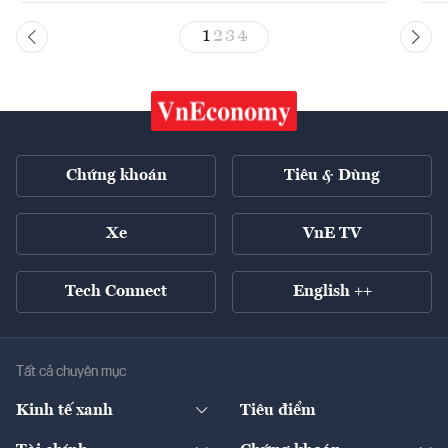
1
2
3
4
Chứng khoán
Tiêu & Dùng
Xe
VnE TV
Tech Connect
English ++
Tất cả chuyên mục
Kinh tế xanh
Tiêu điểm
Chuyển động xanh