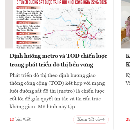
Định hướng metro và TOD chiến lược
K
trong phát triển đô thị bền vững
K
Phát triển đô thị theo định hướng giao
K
thông công cộng (TOD) kết hợp với mạng
V
lưới đường sắt đô thị (metro) là chiến lược
cốt lõi để giải quyết ùn tắc và tái cấu trúc
không gian. Mô hình này tập...
10
bài viết
Xem tất cả
2