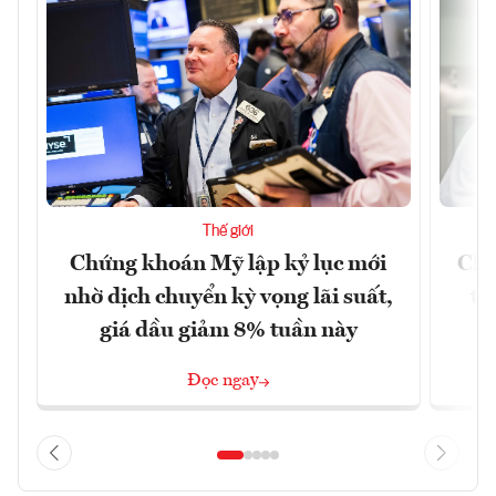
Thế giới
Chứng khoán Mỹ lập kỷ lục mới
Chí
nhờ dịch chuyển kỳ vọng lãi suất,
tr
giá dầu giảm 8% tuần này
Đọc ngay