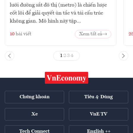
lưới đường sắt đô thị (metro) là chiến lược
cốt lõi để giải quyết ùn tắc và tái cấu trúc
không gian. Mô hình này tập...
10
bài viết
Xem tất cả
2
1
2
3
4
Chứng khoán
Tiêu & Dùng
Xe
VnE TV
Tech Connect
English ++