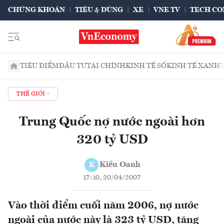
CHỨNG KHOÁN
TIÊU & DÙNG
XE
VNE TV
TECH CO
TIÊU ĐIỂM
ĐẦU TƯ
TÀI CHÍNH
KINH TẾ SỐ
KINH TẾ XANH
THẾ GIỚI
Trung Quốc nợ nước ngoài hơn
320 tỷ USD
Kiều Oanh
K
17:10, 20/04/2007
Vào thời điểm cuối năm 2006, nợ nước
ngoài của nước này là 323 tỷ USD, tăng