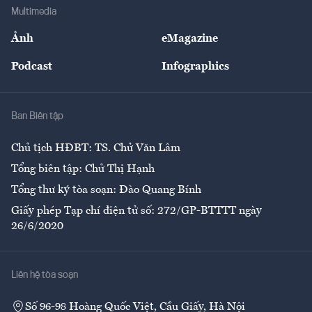
Địa phương
Thị trường
Bảo hiểm
Multimedia
Sự kiện
Nhân lực
Ảnh
eMagazine
Đẹp +
An sinh
Podcast
Infographics
Giải trí
Y tế
Nhà
Ban Biên tập
Ẩm thực
Chủ tịch HĐBT: TS. Chử Văn Lâm
Tổng biên tập: Chử Thị Hạnh
Tổng thư ký tòa soạn: Đào Quang Bính
Giấy phép Tạp chí điện tử số: 272/GP-BTTTT ngày
26/6/2020
Liên hệ tòa soạn
Số 96-98 Hoàng Quốc Việt, Cầu Giấy, Hà Nội