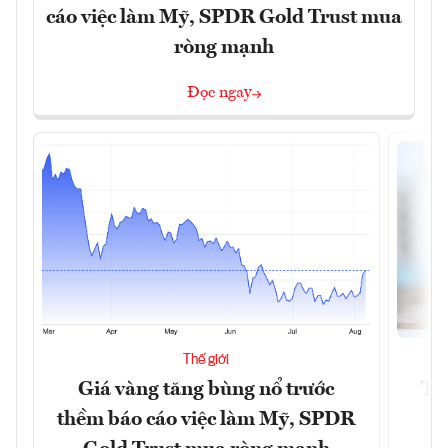
cáo việc làm Mỹ, SPDR Gold Trust mua
ròng mạnh
Đọc ngay
Thế giới
Giá vàng tăng bùng nổ trước
Tr
thềm báo cáo việc làm Mỹ, SPDR
th