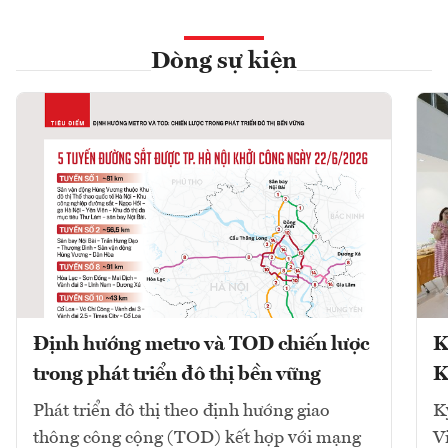
Dòng sự kiện
Định hướng metro và TOD chiến lược
K
trong phát triển đô thị bền vững
K
Phát triển đô thị theo định hướng giao
K
thông công cộng (TOD) kết hợp với mạng
V