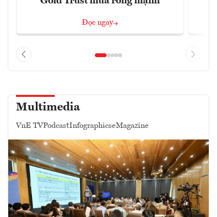
Gold Trust mua ròng mạnh
Đọc ngay
Multimedia
VnE TV
Podcast
Infographics
eMagazine