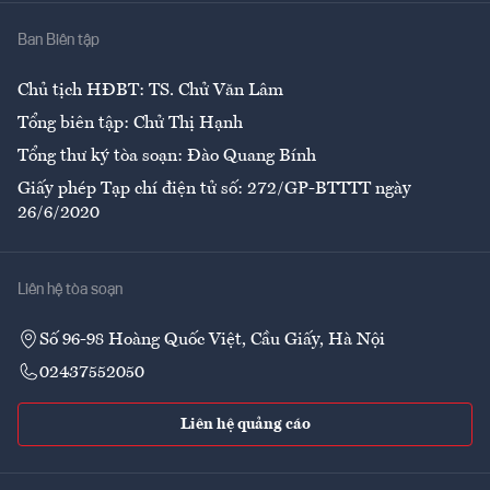
Nhà
Ban Biên tập
Ẩm thực
Chủ tịch HĐBT: TS. Chử Văn Lâm
Tổng biên tập: Chử Thị Hạnh
Tổng thư ký tòa soạn: Đào Quang Bính
Giấy phép Tạp chí điện tử số: 272/GP-BTTTT ngày
26/6/2020
Liên hệ tòa soạn
Số 96-98 Hoàng Quốc Việt, Cầu Giấy, Hà Nội
02437552050
Liên hệ quảng cáo