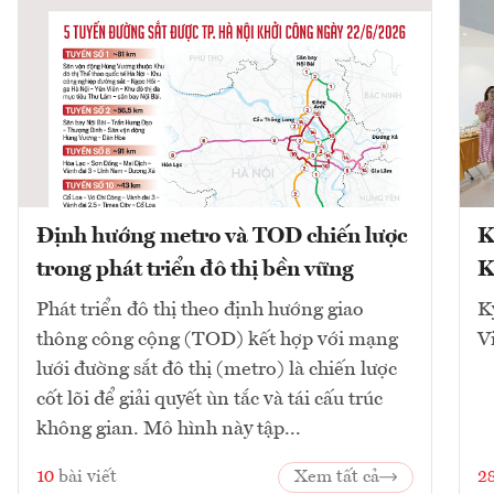
Định hướng metro và TOD chiến lược
K
trong phát triển đô thị bền vững
K
Phát triển đô thị theo định hướng giao
K
thông công cộng (TOD) kết hợp với mạng
V
lưới đường sắt đô thị (metro) là chiến lược
cốt lõi để giải quyết ùn tắc và tái cấu trúc
không gian. Mô hình này tập...
10
bài viết
Xem tất cả
2