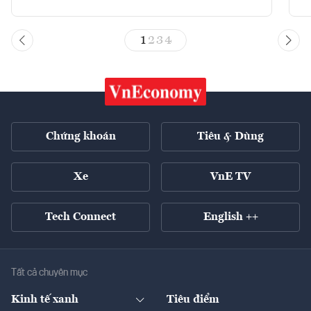
1
2
3
4
Chứng khoán
Tiêu & Dùng
Xe
VnE TV
Tech Connect
English ++
Tất cả chuyên mục
Kinh tế xanh
Tiêu điểm