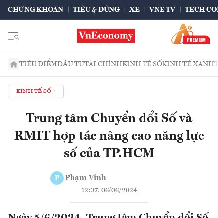
CHỨNG KHOÁN
TIÊU & DÙNG
XE
VNE TV
TECH CO
TIÊU ĐIỂM
ĐẦU TƯ
TÀI CHÍNH
KINH TẾ SỐ
KINH TẾ XANH
KINH TẾ SỐ
Trung tâm Chuyển đổi Số và
RMIT hợp tác nâng cao năng lực
số của TP.HCM
Phạm Vinh
P
12:07, 06/06/2024
Ngày 5/6/2024, Trung tâm Chuyển đổi Số