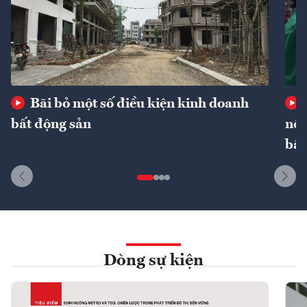
Bãi bỏ một số điều kiện kinh doanh
bất động sản
nôn
bất
Dòng sự kiện