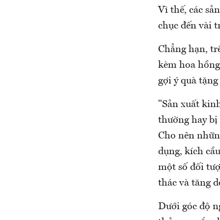
Vì thế, các sả
chục đến vài 
Chẳng hạn, trê
kèm hoa hồng 
gợi ý quà tặng
"Sản xuất kin
thường hay bị 
Cho nên những
dụng, kích cầu
một số đối tư
thác và tăng d
Dưới góc độ ng