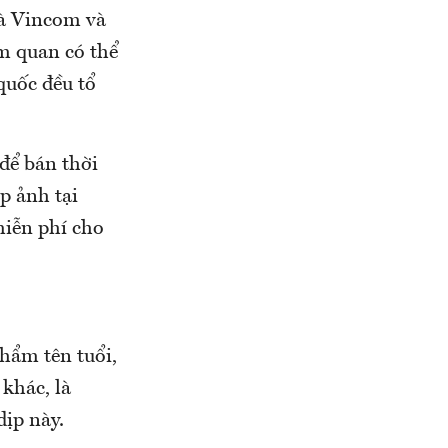
là Vincom và
am quan có thể
quốc đều tổ
để bán thời
p ảnh tại
miễn phí cho
hẩm tên tuổi,
khác, là
ịp này.