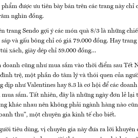
n phẩm được ưu tiên bày bán trên các trang này chỉ c
trăm nghìn đồng.
n trang Sendo gợi ý các món quà 8/3 là những chiế
sáp và gấu bông chỉ có giá 79.000 đồng. Hay trang
 túi xách, giày dép chỉ 59.000 đồng…
h doanh cũng như mua sắm vào thời điểm sau Tết 
đình trệ, một phần do tâm lý và thói quen của ngườ
 dịp như Valentines hay 8.3 là cơ hội để các doanh
 mua sắm. Tất nhiên, đây là những ngày đơn lẻ lại 
ợng khác nhau nên không phải ngành hàng nào cũng
oanh thu", một chuyên gia kinh tế cho biết.
ười tiêu dùng, vị chuyên gia này đưa ra lời khuyên 