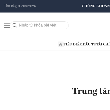
Thứ Bảy, 08/08/2026
CHỨNG KHOÁN
TIÊU ĐIỂM
ĐẦU TƯ
TÀI CH
Trung tâ