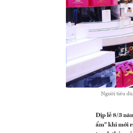
Người tiêu dù
Dịp lễ 8/3 nă
ẩm" khi mới 