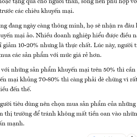
oặc tặng quà cho người thân, song nên phù hợp v
trước các chiêu khuyến mại.
ùng đang ngày càng thông minh, họ sẽ nhận ra đâu 
khuyến mại ảo. Nhiều doanh nghiệp hiểu được điều n
ỉ giảm 10-20% nhưng là thực chất. Lúc này, người t
 mua các sản phẩm với mức giá rẻ hơn.
i với những sản phẩm khuyến mại trên 50% thì cần 
yến mại khủng 70-80% thì càng phải dè chừng vì rấ
iều đến thế.
người tiêu dùng nên chọn mua sản phẩm của những 
rên thị trường để tránh không mất tiền oan vào nhữn
hấn mạnh.