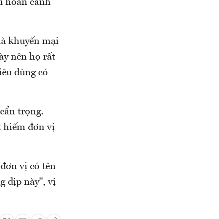
ới hoàn cảnh
là khuyến mại
ày nên họ rất
iêu dùng có
cẩn trọng.
t hiếm đơn vị
đơn vị có tên
g dịp này", vị