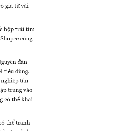
ó giá từ vài
c hộp trái tim
 Shopee cũng
Nguyên đán
i tiêu dùng.
 nghiệp tận
tập trung vào
 có thể khai
có thể tranh