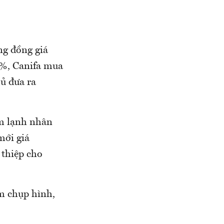
ng đồng giá
0%, Canifa mua
ủ đưa ra
m lạnh nhân
mới giá
 thiệp cho
ểm chụp hình,