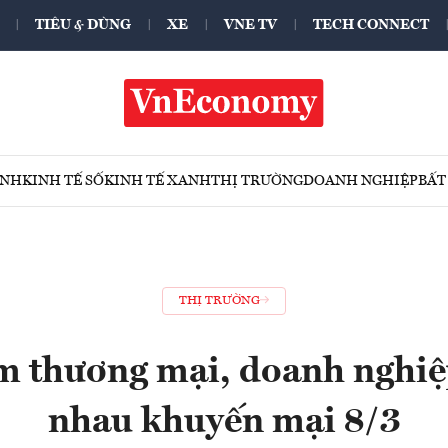
TIÊU & DÙNG
XE
VNE TV
TECH CONNECT
ÍNH
KINH TẾ SỐ
KINH TẾ XANH
THỊ TRƯỜNG
DOANH NGHIỆP
BẤT
THỊ TRƯỜNG
m thương mại, doanh nghiệ
nhau khuyến mại 8/3