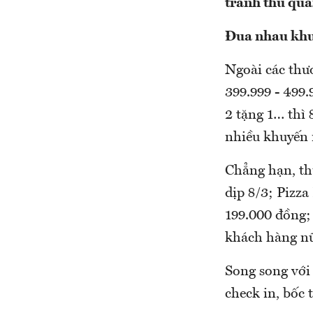
tranh thủ quả
Đua nhau kh
Ngoài các thư
399.999 - 499
2 tặng 1… thì
nhiều khuyến 
Chẳng hạn, t
dịp 8/3; Pizz
199.000 đồng; 
khách hàng n
Song song với
check in, bốc