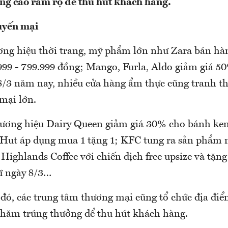
ng cáo rầm rộ để thu hút khách hàng.
uyến mại
ơng hiệu thời trang, mỹ phẩm lớn như Zara bán hà
.999 - 799.999 đồng; Mango, Furla, Aldo giảm giá 5
 8/3 năm nay, nhiều cửa hàng ẩm thực cũng tranh th
mại lớn.
hương hiệu Dairy Queen giảm giá 30% cho bánh ke
a Hut áp dụng mua 1 tặng 1; KFC tung ra sản phẩm 
Highlands Coffee với chiến dịch free upsize và tặng
ữ ngày 8/3…
 đó, các trung tâm thương mại cũng tổ chức địa đi
 thăm trúng thưởng để thu hút khách hàng.