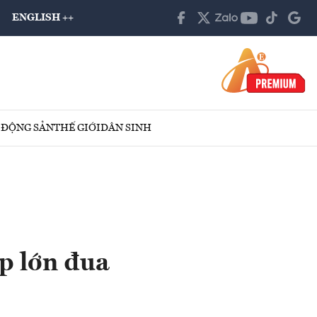
ENGLISH ++
 ĐỘNG SẢN
THẾ GIỚI
DÂN SINH
p lớn đua