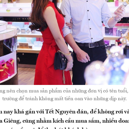
ng nên chọn mua sản phẩm của những đơn vị có tên tuổi, u
trường để tránh không mất tiền oan vào những dịp này.
m nay khá gần với Tết Nguyên đán, để không rơi v
ra Giêng, cũng nhằm kích cầu mua sắm, nhiều do