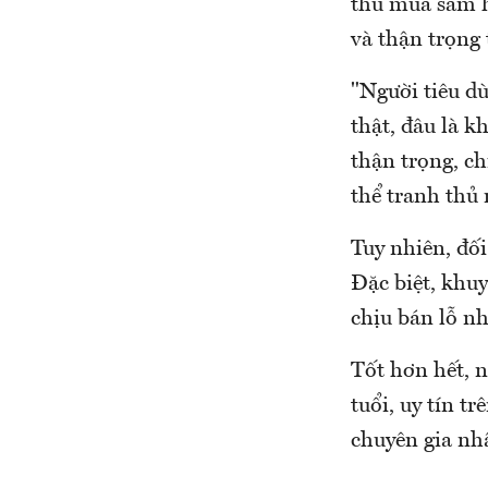
thủ mua sắm h
và thận trọng 
"Người tiêu d
thật, đâu là 
thận trọng, ch
thể tranh thủ
Tuy nhiên, đố
Đặc biệt, khu
chịu bán lỗ nh
Tốt hơn hết, 
tuổi, uy tín t
chuyên gia n