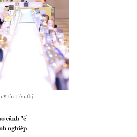
y tín trên thị
ào cảnh "ế
anh nghiệp