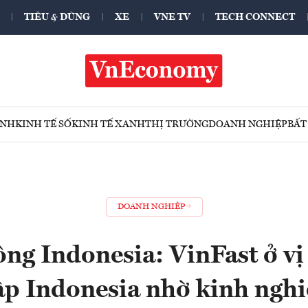
TIÊU & DÙNG
XE
VNE TV
TECH CONNECT
ÍNH
KINH TẾ SỐ
KINH TẾ XANH
THỊ TRƯỜNG
DOANH NGHIỆP
BẤT
DOANH NGHIỆP
ng Indonesia: VinFast ở vị 
p Indonesia nhờ kinh ngh