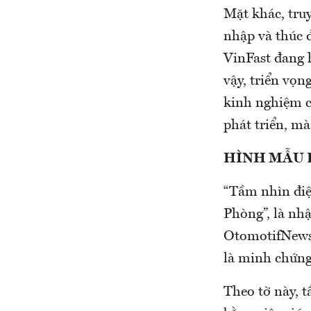
Mặt khác, truy
nhập và thúc 
VinFast đang 
vậy, triển vọn
kinh nghiệm c
phát triển, m
HÌNH MẪU 
“Tầm nhìn điệ
Phòng”, là nh
OtomotifNews.
là minh chứng
Theo tờ này, 