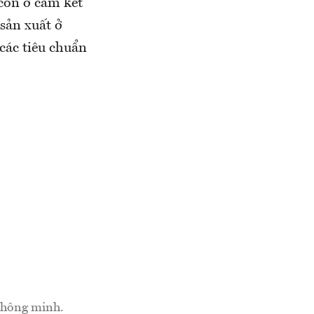
 còn ở cam kết
sản xuất ở
các tiêu chuẩn
 thông minh.