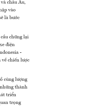
 và châu Âu,
nhập vào
sẽ là bước
 cầu chững lại
 xe điện
ndonesia -
n về chiến lược
lồ cùng lượng
- những thành
át triển
quan trọng