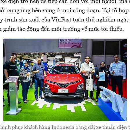
 xe điện trở nên dễ tiếp cận hơn với mọi người, mà
uỗi cung ứng bền vững ở mọi công đoạn. Tại tổ hợp 
y trình sản xuất của VinFast tuân thủ nghiêm ngặt 
 giảm tác động đến môi trường về mức tối thiểu.
chinh phục khách hàng Indonesia bằng dải xe thuần điện