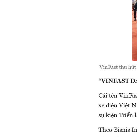
VinFast thu hút
“VINFAST Đ
Cái tên VinFas
xe điện Việt N
sự kiện Triển
Theo Bisnis I