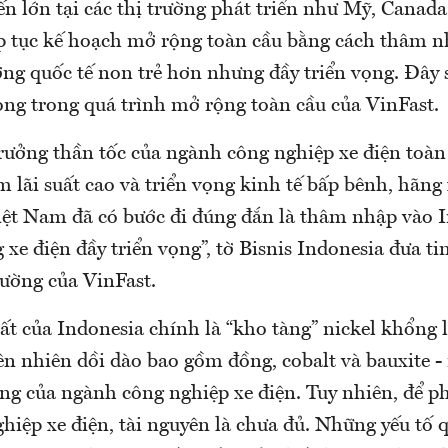
n lớn tại các thị trường phát triển như Mỹ, Canada
ếp tục kế hoạch mở rộng toàn cầu bằng cách thâm 
ng quốc tế non trẻ hơn nhưng đầy triển vọng. Đây 
ọng trong quá trình mở rộng toàn cầu của VinFast.
rưởng thần tốc của ngành công nghiệp xe điện toàn
m lãi suất cao và triển vọng kinh tế bấp bênh, hãng
iệt Nam đã có bước đi đúng đắn là thâm nhập vào I
 xe điện đầy triển vọng”, tờ Bisnis Indonesia đưa ti
rường của VinFast.
ất của Indonesia chính là “kho tàng” nickel khổng 
iên nhiên dồi dào bao gồm đồng, cobalt và bauxite 
ng của ngành công nghiệp xe điện. Tuy nhiên, để ph
hiệp xe điện, tài nguyên là chưa đủ. Những yếu tố 