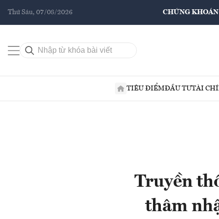
Thứ Sáu, 07/08/2026
CHỨNG KHOÁN
TIÊU ĐIỂM
ĐẦU TƯ
TÀI CH
Truyền thô
thâm nhậ