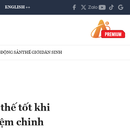
ENGLISH ++
 ĐỘNG SẢN
THẾ GIỚI
DÂN SINH
thế tốt khi
iệm chinh