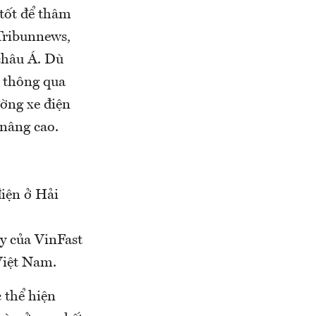
 tốt để thâm
Tribunnews,
châu Á. Dù
n thông qua
ờng xe điện
 nâng cao.
điện ở Hải
y của VinFast
Việt Nam.
 thể hiện