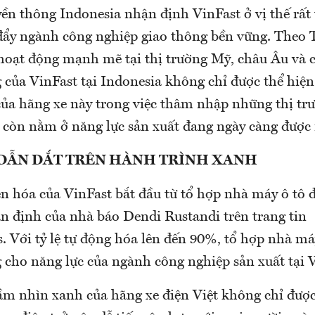
ền thông Indonesia nhận định VinFast ở vị thế rất
đẩy ngành công nghiệp giao thông bền vững. Theo 
hoạt động mạnh mẽ tại thị trường Mỹ, châu Âu và 
g của VinFast tại Indonesia không chỉ được thể hiệ
ủa hãng xe này trong việc thâm nhập những thị trư
à còn nằm ở năng lực sản xuất đang ngày càng được
DẪN DẮT TRÊN HÀNH TRÌNH XANH
n hóa của VinFast bắt đầu từ tổ hợp nhà máy ô tô 
ận định của nhà báo Dendi Rustandi trên trang tin
 Với tỷ lệ tự động hóa lên đến 90%, tổ hợp nhà má
 cho năng lực của ngành công nghiệp sản xuất tại 
tầm nhìn xanh của hãng xe điện Việt không chỉ được