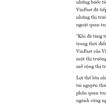
những bước tiế
VinFast đã ti
những thị trườ
ngoặt quan tr
“Khi đà tăng t
trong thời điể
VinFast của V
một thị trường
mở rộng thị t
Lợi thế lớn nh
tài nguyên th
phần quan trọ
ngành công ng