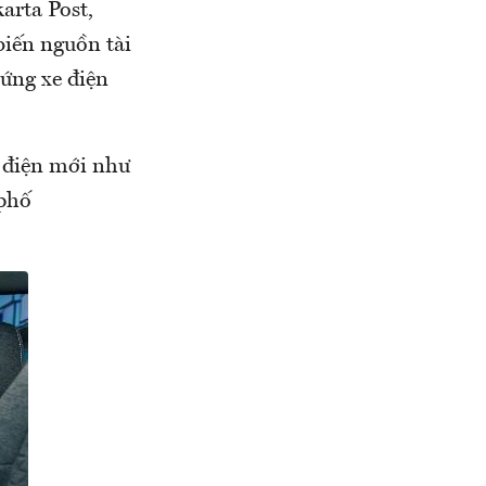
arta Post,
biến nguồn tài
ứng xe điện
e điện mới như
 phố