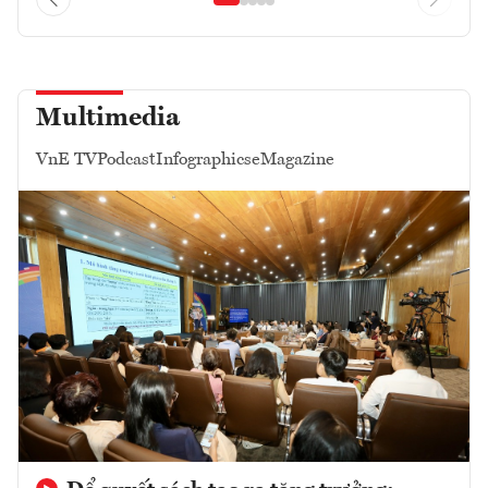
Multimedia
VnE TV
Podcast
Infographics
eMagazine