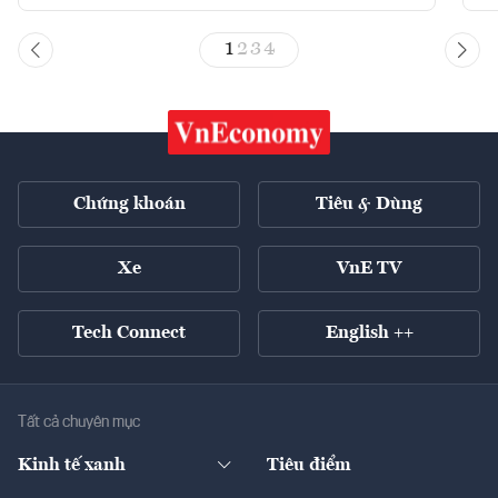
1
2
3
4
Chứng khoán
Tiêu & Dùng
Xe
VnE TV
Tech Connect
English ++
Tất cả chuyên mục
Kinh tế xanh
Tiêu điểm
Chuyển động xanh