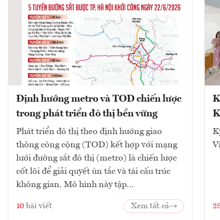
Định hướng metro và TOD chiến lược
K
trong phát triển đô thị bền vững
K
Phát triển đô thị theo định hướng giao
K
thông công cộng (TOD) kết hợp với mạng
V
lưới đường sắt đô thị (metro) là chiến lược
cốt lõi để giải quyết ùn tắc và tái cấu trúc
không gian. Mô hình này tập...
10
bài viết
Xem tất cả
2