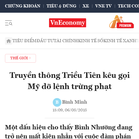
CHỨNG KHOÁN
TIÊU & DÙNG
XE
VNE TV
TECH CO
TIÊU ĐIỂM
ĐẦU TƯ
TÀI CHÍNH
KINH TẾ SỐ
KINH TẾ XANH
THẾ GIỚI
Truyền thông Triều Tiên kêu gọi
Mỹ dỡ lệnh trừng phạt
Bình Minh
B
15:09, 06/08/2018
Một dấu hiệu cho thấy Bình Nhưỡng đang
trở nên mất kiên nhẫn với cuộc đàm phán