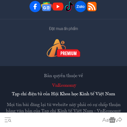
Đặt mua ấn phẩm
Bản quyền thuộc về
VnEconomy
Tạp chí điện tử của Hội Khoa học Kinh tế Việt Nam
Mọi tin bài đăng lại từ website này phải có sự chấp thuận
bằng văn bản của
Tạp chí Kinh tế Việt Nam - VnEconomy
Các trang liên kết ra ngoài sẽ được mở ra ở cửa sổ mới.