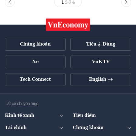
1
2
3
4
Chứng khoán
Tiêu & Dùng
Xe
VnE TV
Tech Connect
English ++
Tất cả chuyên mục
Kinh tế xanh
Tiêu điểm
Chuyển động xanh
Tài chính
Chứng khoán
Pháp lý