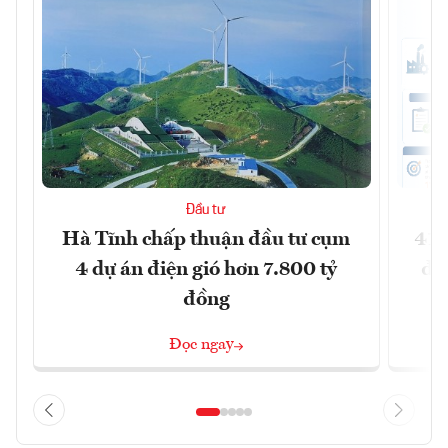
Đầu tư
Hà Tĩnh chấp thuận đầu tư cụm
41 
4 dự án điện gió hơn 7.800 tỷ
đồ
đồng
Đọc ngay