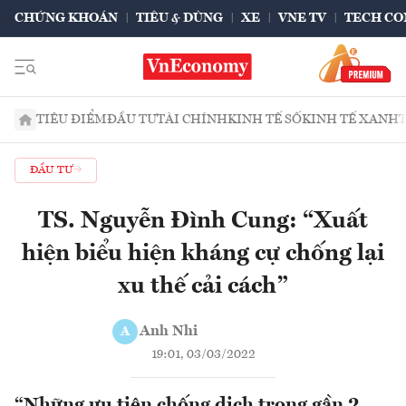
CHỨNG KHOÁN
TIÊU & DÙNG
XE
VNE TV
TECH CO
TIÊU ĐIỂM
ĐẦU TƯ
TÀI CHÍNH
KINH TẾ SỐ
KINH TẾ XANH
ĐẦU TƯ
TS. Nguyễn Đình Cung: “Xuất
hiện biểu hiện kháng cự chống lại
xu thế cải cách”
Anh Nhi
A
19:01, 03/03/2022
“Những ưu tiên chống dịch trong gần 2