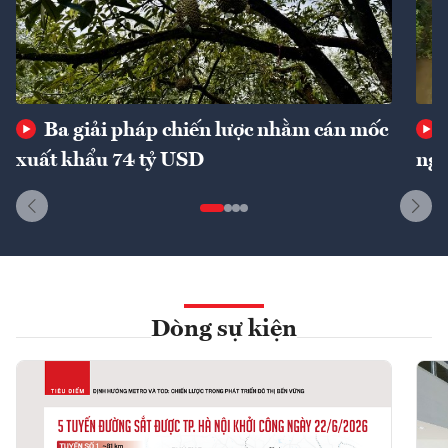
Ba giải pháp chiến lược nhằm cán mốc
xuất khẩu 74 tỷ USD
ngu
Dòng sự kiện