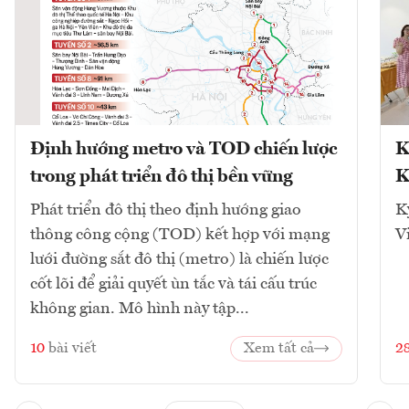
Định hướng metro và TOD chiến lược
K
trong phát triển đô thị bền vững
K
Phát triển đô thị theo định hướng giao
K
thông công cộng (TOD) kết hợp với mạng
V
lưới đường sắt đô thị (metro) là chiến lược
cốt lõi để giải quyết ùn tắc và tái cấu trúc
không gian. Mô hình này tập...
10
bài viết
Xem tất cả
2