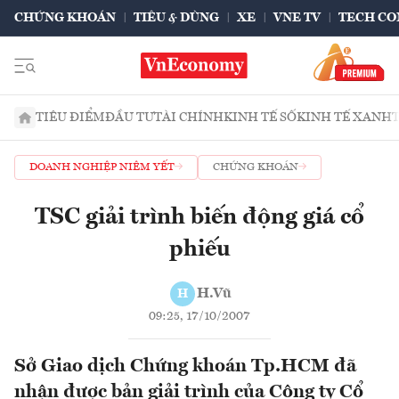
CHỨNG KHOÁN
TIÊU & DÙNG
XE
VNE TV
TECH CO
TIÊU ĐIỂM
ĐẦU TƯ
TÀI CHÍNH
KINH TẾ SỐ
KINH TẾ XANH
DOANH NGHIỆP NIÊM YẾT
CHỨNG KHOÁN
TSC giải trình biến động giá cổ
phiếu
H.Vũ
H
09:25, 17/10/2007
Sở Giao dịch Chứng khoán Tp.HCM đã
nhận được bản giải trình của Công ty Cổ