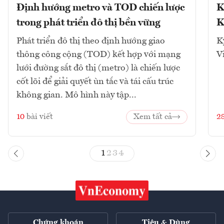
Định hướng metro và TOD chiến lược
K
trong phát triển đô thị bền vững
K
Phát triển đô thị theo định hướng giao
K
thông công cộng (TOD) kết hợp với mạng
V
lưới đường sắt đô thị (metro) là chiến lược
cốt lõi để giải quyết ùn tắc và tái cấu trúc
không gian. Mô hình này tập...
10
bài viết
Xem tất cả
2
1
2
3
4
Chứng khoán
Tiêu & Dùng