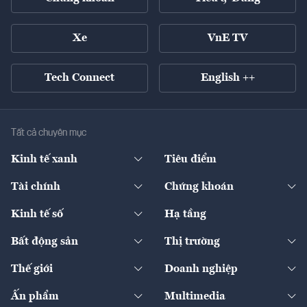
Xe
VnE TV
Tech Connect
English ++
Tất cả chuyên mục
Kinh tế xanh
Tiêu điểm
Chuyển động xanh
Tài chính
Chứng khoán
Pháp lý
Ngân hàng
Doanh nghiệp niêm yết
Kinh tế số
Hạ tầng
Thương hiệu xanh
Thị trường vốn
Thị trường
Sản phẩm - Thị trường
Bất động sản
Thị trường
Diễn đàn
Thuế
Đầu tư
Tài sản số
Chính sách
Xuất nhập khẩu
Thế giới
Doanh nghiệp
Bảo hiểm
Quốc tế
Dịch vụ số
Thị trường
Khung pháp lý
Kinh tế
Chuyển động
Ấn phẩm
Multimedia
Khung pháp lý
Start-up