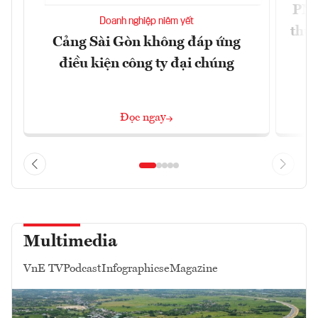
PNJ 
Doanh nghiệp niêm yết
thư
Cảng Sài Gòn không đáp ứng
điều kiện công ty đại chúng
Đọc ngay
Multimedia
VnE TV
Podcast
Infographics
eMagazine