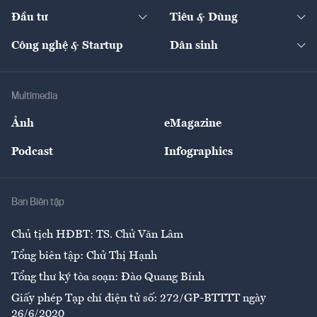
Dự án
Công nghiệp
Chuyển động 24h
Đối thoại
The Guide
Video
Đầu tư
Tiêu & Dùng
Quản trị số
Cafe BĐS
Thị trường
Kinh doanh
Kết nối
Tạp chí kinh tế Việt Nam
eMagazine
Nhà đầu tư
Du lịch
Công nghệ & Startup
Dân sinh
Tư vấn
Nông sản
Doanh nhân
Tư vấn Tiêu & Dùng
Infographics
Hạ tầng
Sức khỏe
Khung pháp lý
Doanh nghiệp
Địa phương
Thị trường
Bảo hiểm
Multimedia
Sự kiện
Nhân lực
Ảnh
eMagazine
Đẹp +
An sinh
Podcast
Infographics
Giải trí
Y tế
Nhà
Ban Biên tập
Ẩm thực
Chủ tịch HĐBT: TS. Chử Văn Lâm
Tổng biên tập: Chử Thị Hạnh
Tổng thư ký tòa soạn: Đào Quang Bính
Giấy phép Tạp chí điện tử số: 272/GP-BTTTT ngày
26/6/2020