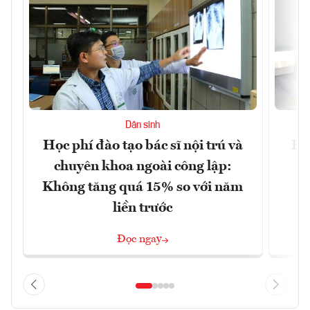
Dân sinh
Học phí đào tạo bác sĩ nội trú và
Hà
chuyên khoa ngoài công lập:
n
Không tăng quá 15% so với năm
liền trước
Đọc ngay