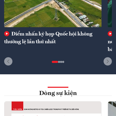
Điểm nhấn kỳ họp Quốc hội không
thường lệ lần thứ nhất
nôn
bất
Dòng sự kiện