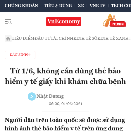
CHỨNG KHOÁN
TIÊU & DÙNG
XE
VNE TV
TECH CO
TIÊU ĐIỂM
ĐẦU TƯ
TÀI CHÍNH
KINH TẾ SỐ
KINH TẾ XANH
DÂN SINH
Từ 1/6, không cần dùng thẻ bảo
hiểm y tế giấy khi khám chữa bệnh
Nhật Dương
N
06:00, 01/06/2021
Người dân trên toàn quốc sẽ được sử dụng
hình ảnh thẻ bảo hiểm y tế trên ứng dụng