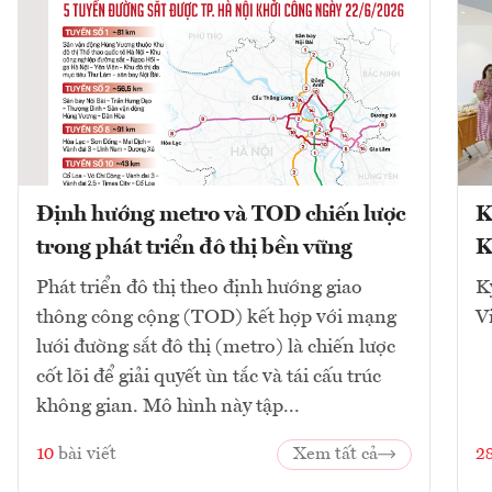
Định hướng metro và TOD chiến lược
K
trong phát triển đô thị bền vững
K
Phát triển đô thị theo định hướng giao
K
thông công cộng (TOD) kết hợp với mạng
V
lưới đường sắt đô thị (metro) là chiến lược
cốt lõi để giải quyết ùn tắc và tái cấu trúc
không gian. Mô hình này tập...
10
bài viết
Xem tất cả
2