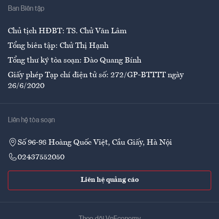
Ban Biên tập
Ẩm thực
Chủ tịch HĐBT: TS. Chử Văn Lâm
Tổng biên tập: Chử Thị Hạnh
Tổng thư ký tòa soạn: Đào Quang Bính
Giấy phép Tạp chí điện tử số: 272/GP-BTTTT ngày
26/6/2020
Liên hệ tòa soạn
Số 96-98 Hoàng Quốc Việt, Cầu Giấy, Hà Nội
02437552050
Liên hệ quảng cáo
Theo dõi VnEconomy