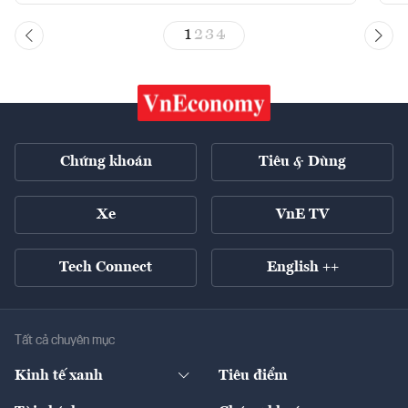
1
2
3
4
Chứng khoán
Tiêu & Dùng
Xe
VnE TV
Tech Connect
English ++
Tất cả chuyên mục
Kinh tế xanh
Tiêu điểm
Chuyển động xanh