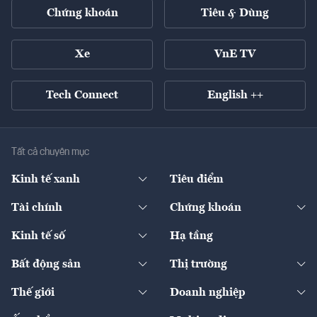
Chứng khoán
Tiêu & Dùng
Xe
VnE TV
Tech Connect
English ++
Tất cả chuyên mục
Kinh tế xanh
Tiêu điểm
Chuyển động xanh
Tài chính
Chứng khoán
Pháp lý
Ngân hàng
Doanh nghiệp niêm yết
Kinh tế số
Hạ tầng
Thương hiệu xanh
Thị trường vốn
Thị trường
Sản phẩm - Thị trường
Bất động sản
Thị trường
Diễn đàn
Thuế
Đầu tư
Tài sản số
Chính sách
Xuất nhập khẩu
Thế giới
Doanh nghiệp
Bảo hiểm
Quốc tế
Dịch vụ số
Thị trường
Khung pháp lý
Kinh tế
Chuyển động