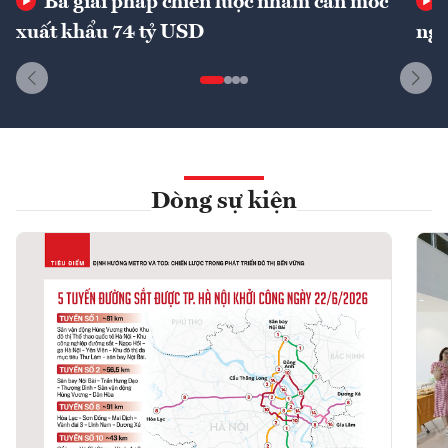
Ba giải pháp chiến lược nhằm cán mốc
xuất khẩu 74 tỷ USD
ngu
Dòng sự kiện