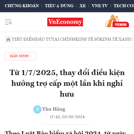
CHỨNG KHOÁN
TIÊU & DÙNG
XE
VNE TV
TECH CO
TIÊU ĐIỂM
ĐẦU TƯ
TÀI CHÍNH
KINH TẾ SỐ
KINH TẾ XANH
DÂN SINH
Từ 1/7/2025, thay đổi điều kiện
hưởng trợ cấp một lần khi nghỉ
hưu
Thu Hằng
T
17:42, 03/08/2024
Theo Luật Bảo hiểm xã hội 2024, từ ngày