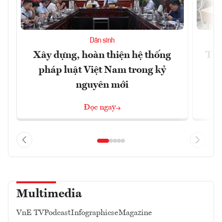
Dân sinh
Xây dựng, hoàn thiện hệ thống
Tiế
pháp luật Việt Nam trong kỷ
s
nguyên mới
Đọc ngay
Multimedia
VnE TV
Podcast
Infographics
eMagazine