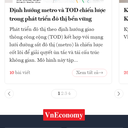
Định hướng metro và TOD chiến lược
K
trong phát triển đô thị bền vững
K
Phát triển đô thị theo định hướng giao
K
thông công cộng (TOD) kết hợp với mạng
V
lưới đường sắt đô thị (metro) là chiến lược
cốt lõi để giải quyết ùn tắc và tái cấu trúc
không gian. Mô hình này tập...
10
bài viết
Xem tất cả
2
1
2
3
4