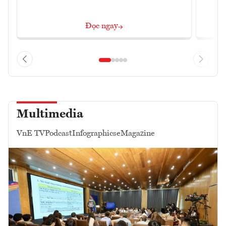
Đọc ngay
Multimedia
VnE TV
Podcast
Infographics
eMagazine