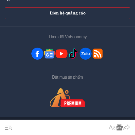
Liên hệ quảng cáo
Theo dõi VnEconomy
Đặt mua ấn phẩm
Bản quyền thuộc về