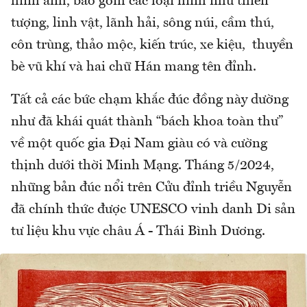
hình ảnh, bao gồm các loại hình như thiên
tượng, linh vật, lãnh hải, sông núi, cầm thú,
côn trùng, thảo mộc, kiến trúc, xe kiệu, thuyền
bè vũ khí và hai chữ Hán mang tên đỉnh.
Tất cả các bức chạm khắc đúc đồng này dường
như đã khái quát thành “bách khoa toàn thư”
về một quốc gia Đại Nam giàu có và cường
thịnh dưới thời Minh Mạng. Tháng 5/2024,
những bản đúc nổi trên Cửu đỉnh triều Nguyễn
đã chính thức được UNESCO vinh danh Di sản
tư liệu khu vực châu Á - Thái Bình Dương.