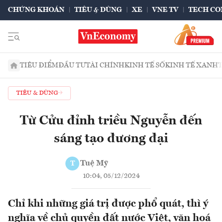
CHỨNG KHOÁN
TIÊU & DÙNG
XE
VNE TV
TECH CO
TIÊU ĐIỂM
ĐẦU TƯ
TÀI CHÍNH
KINH TẾ SỐ
KINH TẾ XANH
TIÊU & DÙNG
Từ Cửu đỉnh triều Nguyễn đến
sáng tạo đương đại
Tuệ Mỹ
T
10:04, 05/12/2024
Chỉ khi những giá trị được phổ quát, thì ý
nghĩa về chủ quyền đất nước Việt, văn hoá