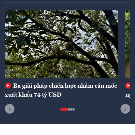
Ba giải pháp chiến lược nhằm cán mốc
xuất khẩu 74 tỷ USD
ngu