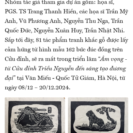
Nhóm tác giả tham gia dự án gồm: họa sĩ,
PGS. TS Trang Thanh Hiền, các họa sĩ Trần Mỹ
Anh, Vũ Phương Anh, Nguyễn Thu Nga, Trần
Quốc Đức, Nguyễn Xuân Huy, Trần Nhật Nhi.
Sắp tới đây, 81 tác phẩm tranh khắc gỗ được lấy
cảm hứng từ hình mẫu 162 bức đúc đồng trên
Cửu đỉnh, sẽ ra mắt trong triển lãm “
Âm vọng -
từ Cửu đỉnh Triều Nguyễn đến sáng tạo đương
đại
” tại Văn Miếu - Quốc Tử Giám, Hà Nội, từ
ngày 08/12 – 20/12.2024.