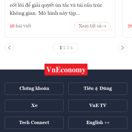
cốt lõi để giải quyết ùn tắc và tái cấu trúc
không gian. Mô hình này tập...
10
bài viết
Xem tất cả
2
1
2
3
4
Chứng khoán
Tiêu & Dùng
Xe
VnE TV
Tech Connect
English ++