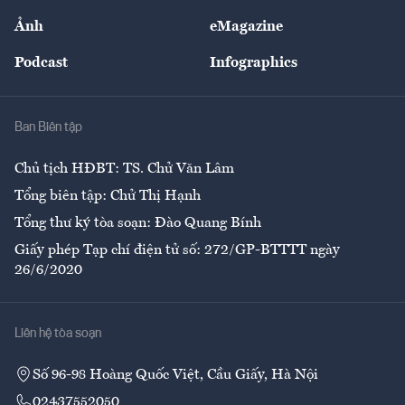
Sự kiện
Nhân lực
Ảnh
eMagazine
Đẹp +
An sinh
Podcast
Infographics
Giải trí
Y tế
Nhà
Ban Biên tập
Ẩm thực
Chủ tịch HĐBT: TS. Chử Văn Lâm
Tổng biên tập: Chử Thị Hạnh
Tổng thư ký tòa soạn: Đào Quang Bính
Giấy phép Tạp chí điện tử số: 272/GP-BTTTT ngày
26/6/2020
Liên hệ tòa soạn
Số 96-98 Hoàng Quốc Việt, Cầu Giấy, Hà Nội
02437552050