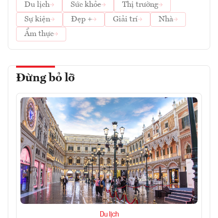
Du lịch
Sức khỏe
Thị trường
Sự kiện
Đẹp +
Giải trí
Nhà
Ẩm thực
Đừng bỏ lỡ
Du lịch