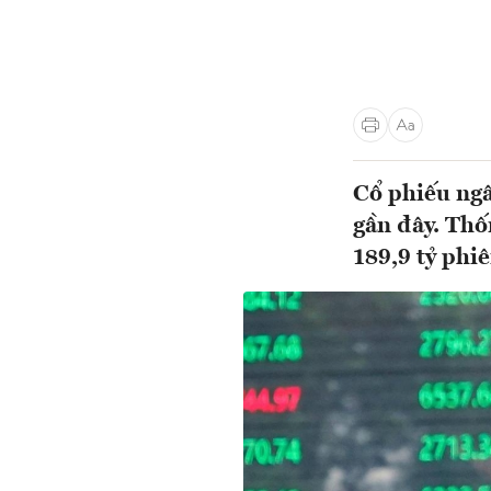
Cổ phiếu ngâ
gần đây. Thố
189,9 tỷ phiê