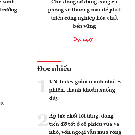
c xanh”
Chủ động sử dụng công cụ
 trưởng
phòng vệ thương mại để phát
triển công nghiệp hóa chất
bền vững
Đọc ngay
Đọc nhiều
1
VN-Index giảm mạnh nhất 8
phiên, thanh khoản xuống
đáy
ng
2
Áp lực chốt lời tăng, dòng
tiền đỡ tốt ở cổ phiếu vừa và
nhỏ, vốn ngoại vẫn mua ròng