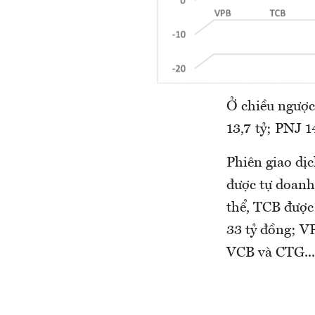
Ở chiều ngược
13,7 tỷ; PNJ 
Phiên giao dị
được tự doanh
thể, TCB được
33 tỷ đồng; V
VCB và CTG...