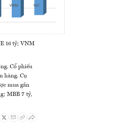
NE 16 tỷ; VNM
ồng. Cổ phiếu
ân hàng. Cụ
được mua gần
g; MBB 7 tỷ,