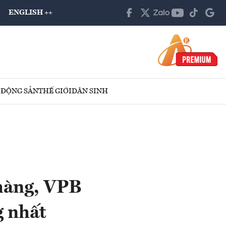
ENGLISH ++
 ĐỘNG SẢN
THẾ GIỚI
DÂN SINH
hàng, VPB
g nhất