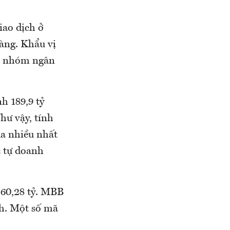
iao dịch ở
àng. Khẩu vị
ào nhóm ngân
h 189,9 tỷ
hư vậy, tính
a nhiều nhất
c tự doanh
 60,28 tỷ. MBB
h. Một số mã