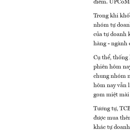
điểm. UPCoM-I
Trong khi khố
nhóm tự doanh
của tự doanh 
hàng - ngành 
Cụ thể, thống
phiên hôm nay
chung nhóm nà
hôm nay vẫn là
gom miệt mài 
Tương tự, TCB 
được mua thê
khác tự doan