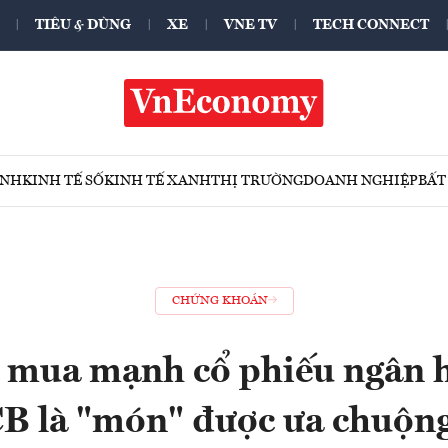
TIÊU & DÙNG
XE
VNE TV
TECH CONNECT
ÍNH
KINH TẾ SỐ
KINH TẾ XANH
THỊ TRƯỜNG
DOANH NGHIỆP
BẤT
CHỨNG KHOÁN
 mua mạnh cổ phiếu ngân 
B là "món" được ưa chuộn