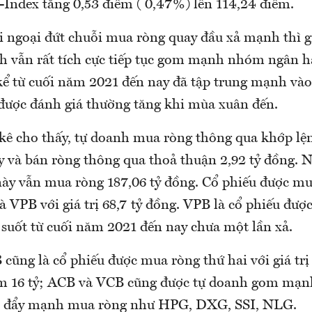
ndex tăng 0,53 điểm ( 0,47%) lên 114,24 điểm.
i ngoại đứt chuỗi mua ròng quay đầu xả mạnh thì g
 vẫn rất tích cực tiếp tục gom mạnh nhóm ngân h
kể từ cuối năm 2021 đến nay đã tập trung mạnh v
được đánh giá thường tăng khi mùa xuân đến.
 kê cho thấy, tự doanh mua ròng thông qua khớp lện
 và bán ròng thông qua thoả thuận 2,92 tỷ đồng. N
y vẫn mua ròng 187,06 tỷ đồng. Cổ phiếu được mu
 VPB với giá trị 68,7 tỷ đồng. VPB là cổ phiếu đượ
suốt từ cuối năm 2021 đến nay chưa một lần xả.
cũng là cổ phiếu được mua ròng thứ hai với giá trị
m 16 tỷ; ACB và VCB cũng được tự doanh gom mạn
h đẩy mạnh mua ròng như HPG, DXG, SSI, NLG.