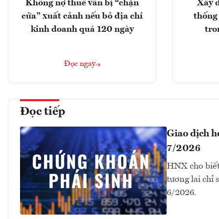
Không nợ thuế vẫn bị “chặn
Xây d
cửa” xuất cảnh nếu bỏ địa chỉ
thống
kinh doanh quá 120 ngày
tro
Đọc ngay
Đọc tiếp
Giao dịch 
7/2026
HNX cho biết
tương lai chỉ
6/2026.