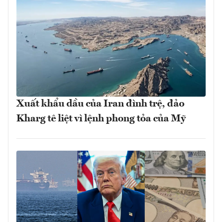
Xuất khẩu dầu của Iran đình trệ, đảo
Kharg tê liệt vì lệnh phong tỏa của Mỹ