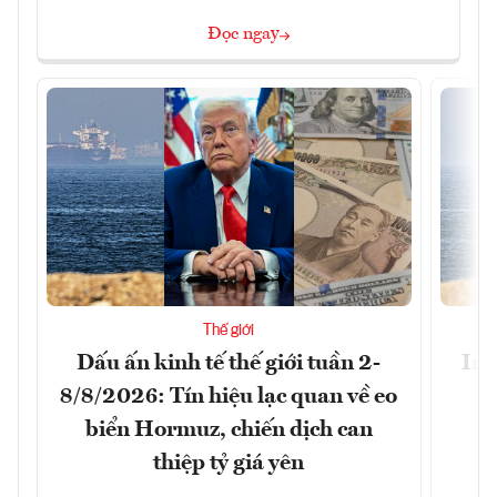
Đọc ngay
Thế giới
Dấu ấn kinh tế thế giới tuần 2-
Ira
8/8/2026: Tín hiệu lạc quan về eo
biển Hormuz, chiến dịch can
thiệp tỷ giá yên