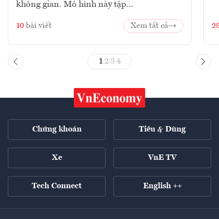
không gian. Mô hình này tập...
10
bài viết
Xem tất cả
2
1
2
3
4
Chứng khoán
Tiêu & Dùng
Xe
VnE TV
Tech Connect
English ++