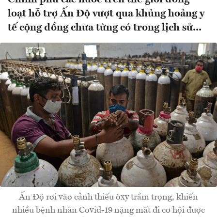
loạt hỗ trợ Ấn Độ vượt qua khủng hoảng y
tế cộng đồng chưa từng có trong lịch sử...
Ấn Độ rơi vào cảnh thiếu ôxy trầm trọng, khiến
nhiều bệnh nhân Covid-19 nặng mất đi cơ hội được