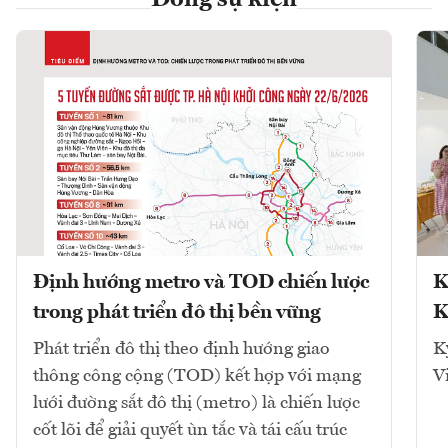
Dòng sự kiện
Định hướng metro và TOD chiến lược
K
trong phát triển đô thị bền vững
K
Phát triển đô thị theo định hướng giao
K
thông công cộng (TOD) kết hợp với mạng
V
lưới đường sắt đô thị (metro) là chiến lược
cốt lõi để giải quyết ùn tắc và tái cấu trúc