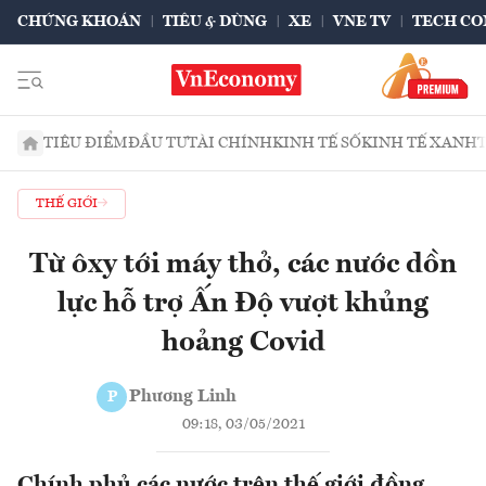
CHỨNG KHOÁN
TIÊU & DÙNG
XE
VNE TV
TECH CO
TIÊU ĐIỂM
ĐẦU TƯ
TÀI CHÍNH
KINH TẾ SỐ
KINH TẾ XANH
THẾ GIỚI
Từ ôxy tới máy thở, các nước dồn
lực hỗ trợ Ấn Độ vượt khủng
hoảng Covid
Phương Linh
P
09:18, 03/05/2021
Chính phủ các nước trên thế giới đồng