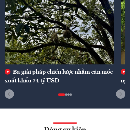
Ba giải pháp chiến lược nhằm cán mốc
xuất khẩu 74 tỷ USD
ngu