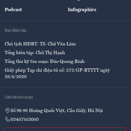
Đẹp +
An sinh
Podcast
Infographics
Giải trí
Y tế
Nhà
Ban Biên tập
Ẩm thực
Chủ tịch HĐBT: TS. Chử Văn Lâm
Tổng biên tập: Chử Thị Hạnh
Tổng thư ký tòa soạn: Đào Quang Bính
Giấy phép Tạp chí điện tử số: 272/GP-BTTTT ngày
26/6/2020
Liên hệ tòa soạn
Số 96-98 Hoàng Quốc Việt, Cầu Giấy, Hà Nội
02437552050