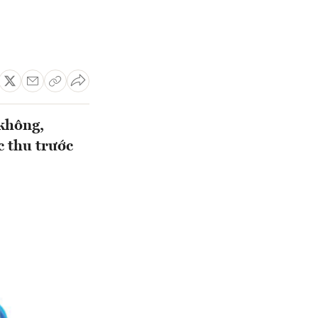
 không,
c thu trước