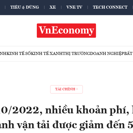
TIÊU & DÙNG
XE
VNE TV
TECH CONNECT
ÍNH
KINH TẾ SỐ
KINH TẾ XANH
THỊ TRƯỜNG
DOANH NGHIỆP
BẤT
TÀI CHÍNH
0/2022, nhiều khoản phí, 
nh vận tải được giảm đến