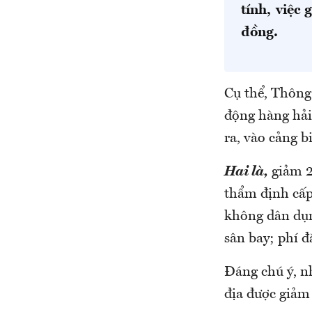
tính, việc
đồng.
Cụ thể, Thông
động hàng hải 
ra, vào cảng b
Hai là,
giảm 2
thẩm định cấp
không dân dụn
sân bay; phí đ
Đáng chú ý, nh
địa được giảm