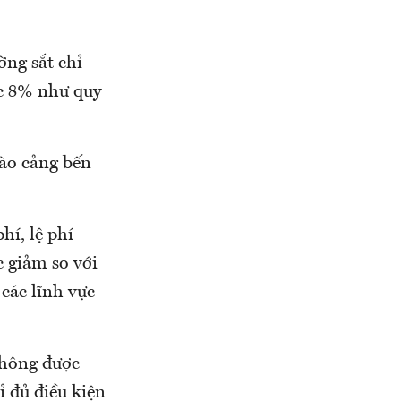
ờng sắt chỉ
ức 8% như quy
vào cảng bến
hí, lệ phí
c giảm so với
 các lĩnh vực
không được
ỉ đủ điều kiện