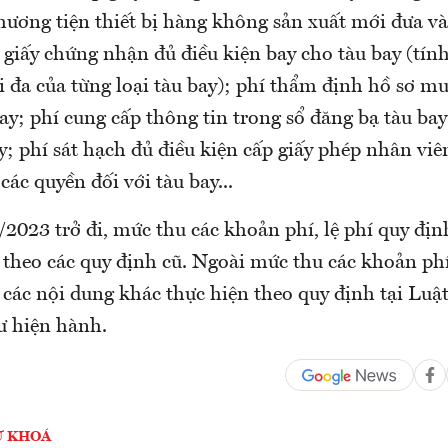
hương tiện thiết bị hàng không sản xuất mới đưa và
giấy chứng nhận đủ điều kiện bay cho tàu bay (tín
ối đa của từng loại tàu bay); phí thẩm định hồ sơ mu
ay; phí cung cấp thông tin trong sổ đăng bạ tàu ba
ay; phí sát hạch đủ điều kiện cấp giấy phép nhân vi
các quyền đối với tàu bay...
/2023 trở đi, mức thu các khoản phí, lệ phí quy địn
 theo các quy định cũ. Ngoài mức thu các khoản phí
 các nội dung khác thực hiện theo quy định tại Luậ
ư hiện hành.
Ừ KHOÁ