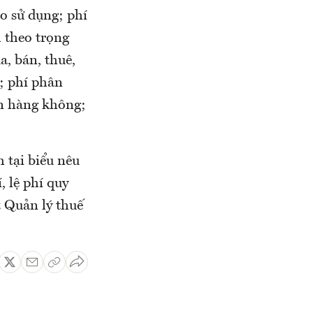
o sử dụng; phí
h theo trọng
a, bán, thuê,
y; phí phân
ên hàng không;
h tại biểu nêu
, lệ phí quy
t Quản lý thuế