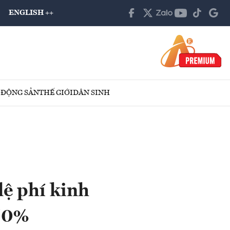
ENGLISH ++
 ĐỘNG SẢN
THẾ GIỚI
DÂN SINH
lệ phí kinh
 50%