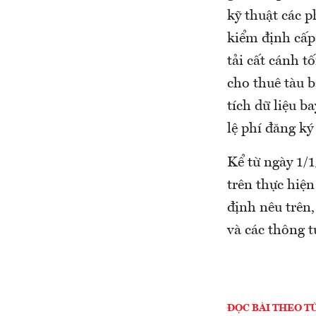
kỹ thuật các p
kiểm định cấp 
tải cất cánh t
cho thuê tàu b
tích dữ liệu b
lệ phí đăng ký 
Kể từ ngày 1/1
trên thực hiện
định nêu trên,
và các thông t
ĐỌC BÀI THEO T