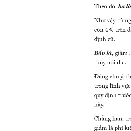
Theo đó,
b
a l
Như vậy, từ ng
còn 4% trên d
định cũ.
Bốn là,
giảm 5
thủy nội địa.
Đáng chú ý, th
trong lĩnh vực
quy định trước
này.
Chẳng hạn, tr
giảm là phí ki