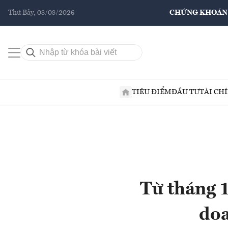
Thứ Bảy, 08/08/2026
CHỨNG KHOÁN
TIÊU ĐIỂM
ĐẦU TƯ
TÀI CH
Từ tháng 1
doa