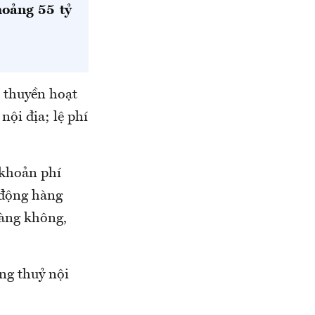
hoảng 55 tỷ
, thuyền hoạt
ội địa; lệ phí
 khoản phí
 động hàng
hàng không,
ờng thuỷ nội