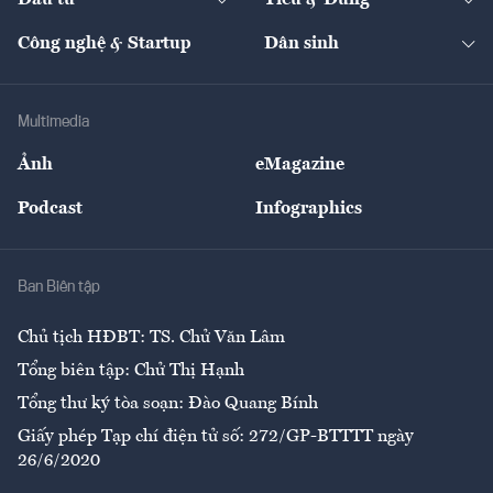
Đầu tư
Tiêu & Dùng
Quản trị số
Cafe BĐS
Thị trường
Kinh doanh
Kết nối
Tạp chí kinh tế Việt Nam
eMagazine
Nhà đầu tư
Du lịch
Công nghệ & Startup
Dân sinh
Tư vấn
Nông sản
Doanh nhân
Tư vấn Tiêu & Dùng
Infographics
Hạ tầng
Sức khỏe
Khung pháp lý
Doanh nghiệp
Địa phương
Thị trường
Bảo hiểm
Multimedia
Sự kiện
Nhân lực
Ảnh
eMagazine
Đẹp +
An sinh
Podcast
Infographics
Giải trí
Y tế
Nhà
Ban Biên tập
Ẩm thực
Chủ tịch HĐBT: TS. Chử Văn Lâm
Tổng biên tập: Chử Thị Hạnh
Tổng thư ký tòa soạn: Đào Quang Bính
Giấy phép Tạp chí điện tử số: 272/GP-BTTTT ngày
26/6/2020