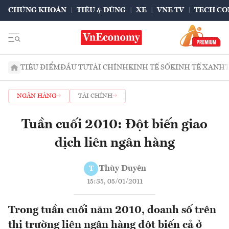
CHỨNG KHOÁN
TIÊU & DÙNG
XE
VNE TV
TECH CO
TIÊU ĐIỂM
ĐẦU TƯ
TÀI CHÍNH
KINH TẾ SỐ
KINH TẾ XANH
NGÂN HÀNG
TÀI CHÍNH
Tuần cuối 2010: Đột biến giao
dịch liên ngân hàng
Thùy Duyên
T
15:35, 05/01/2011
Trong tuần cuối năm 2010, doanh số trên
thị trường liên ngân hàng đột biến cả ở