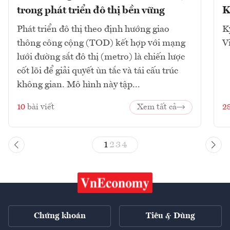
trong phát triển đô thị bền vững
K
Phát triển đô thị theo định hướng giao
K
thông công cộng (TOD) kết hợp với mạng
V
lưới đường sắt đô thị (metro) là chiến lược
cốt lõi để giải quyết ùn tắc và tái cấu trúc
không gian. Mô hình này tập...
10
bài viết
Xem tất cả
2
1
2
3
4
Chứng khoán
Tiêu & Dùng