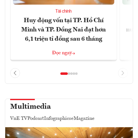
Tài chính
Huy động vốn tại TP. Hồ Chí
S
Minh và TP. Đồng Nai đạt hơn
nước
6,1 triệu tỉ đồng sau 6 tháng
Đọc ngay
Multimedia
VnE TV
Podcast
Infographics
eMagazine