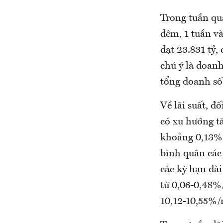
Trong tuần qua
đêm, 1 tuần v
đạt 23.831 tỷ,
chú ý là doan
tổng doanh số
Về lãi suất, đ
có xu hướng t
khoảng 0,13% 
bình quân các 
các kỳ hạn dài
từ 0,06-0,48%/
10,12-10,55%