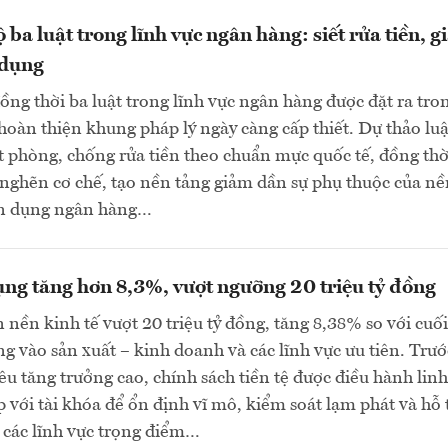
 ba luật trong lĩnh vực ngân hàng: siết rửa tiền, 
 dụng
đồng thời ba luật trong lĩnh vực ngân hàng được đặt ra tro
hoàn thiện khung pháp lý ngày càng cấp thiết. Dự thảo luậ
ặt phòng, chống rửa tiền theo chuẩn mực quốc tế, đồng thờ
nghẽn cơ chế, tạo nền tảng giảm dần sự phụ thuộc của nề
tín dụng ngân hàng…
ụng tăng hơn 8,3%, vượt ngưỡng 20 triệu tỷ đồng
 nền kinh tế vượt 20 triệu tỷ đồng, tăng 8,38% so với cu
ung vào sản xuất – kinh doanh và các lĩnh vực ưu tiên. Trướ
iêu tăng trưởng cao, chính sách tiền tệ được điều hành linh
p với tài khóa để ổn định vĩ mô, kiểm soát lạm phát và hỗ 
 các lĩnh vực trọng điểm…