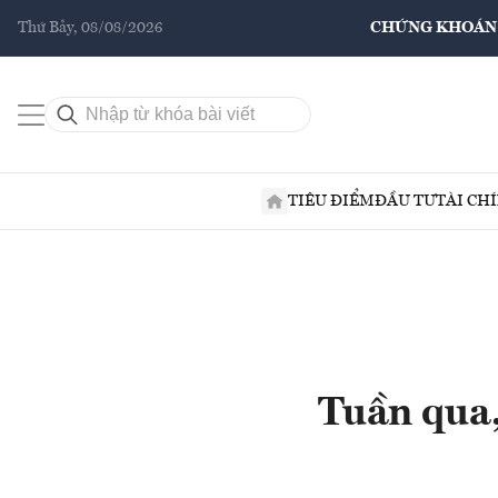
Thứ Bảy, 08/08/2026
CHỨNG KHOÁN
TIÊU ĐIỂM
ĐẦU TƯ
TÀI CH
Tuần qua,