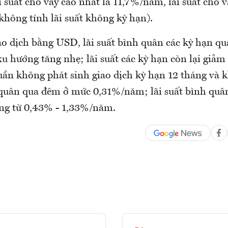
i suất cho vay cao nhất là 11,7%/năm, lãi suất cho 
không tính lãi suất không kỳ hạn).
ao dịch bằng USD, lãi suất bình quân các kỳ hạn qu
xu hướng tăng nhẹ; lãi suất các kỳ hạn còn lại giảm
tuần không phát sinh giao dịch kỳ hạn 12 tháng và 
 quân qua đêm ở mức 0,31%/năm; lãi suất bình quâ
ộng từ 0,43% - 1,33%/năm.