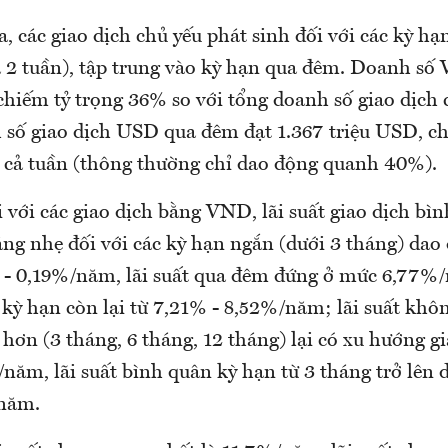
, các giao dịch chủ yếu phát sinh đối với các kỳ hạ
à 2 tuần), tập trung vào kỳ hạn qua đêm. Doanh s
 chiếm tỷ trọng 36% so với tổng doanh số giao dịch 
h số giao dịch USD qua đêm đạt 1.367 triệu USD, c
 cả tuần (thông thường chỉ dao động quanh 40%).
ối với các giao dịch bằng VND, lãi suất giao dịch bì
ăng nhẹ đối với các kỳ hạn ngắn (dưới 3 tháng) dao
- 0,19%/năm, lãi suất qua đêm đứng ở mức 6,77%/n
kỳ hạn còn lại từ 7,21% - 8,52%/năm; lãi suất khô
 hơn (3 tháng, 6 tháng, 12 tháng) lại có xu hướng 
năm, lãi suất bình quân kỳ hạn từ 3 tháng trở lên 
/năm.