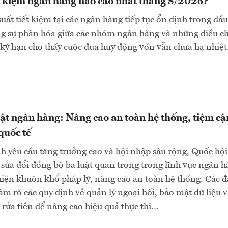
ết kiệm ngân hàng nào cao nhất tháng 8/2026?
suất tiết kiệm tại các ngân hàng tiếp tục ổn định trong đầu
ng sự phân hóa giữa các nhóm ngân hàng và những điều c
 kỳ hạn cho thấy cuộc đua huy động vốn vẫn chưa hạ nhiệ
uật ngân hàng: Nâng cao an toàn hệ thống, tiệm cậ
quốc tế
h yêu cầu tăng trưởng cao và hội nhập sâu rộng, Quốc hội
sửa đổi đồng bộ ba luật quan trọng trong lĩnh vực ngân 
ện khuôn khổ pháp lý, nâng cao an toàn hệ thống. Các đ
làm rõ các quy định về quản lý ngoại hối, bảo mật dữ liệu 
rửa tiền để nâng cao hiệu quả thực thi…