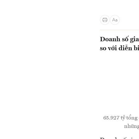
Doanh số gia
so với diễn b
65.927 tỷ tổng
những