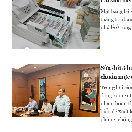
Lãi suất ti
Mặt bằng lãi 
tháng 8, như
nhỏ lẻ ở từng
Sửa đổi 3 l
chuẩn mực 
Trong bối cản
đang xem xét 
nhằm hoàn thi
biểu đề xuất 
phòng, chống 