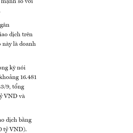
m mạnh so với
.
ngân
iao dịch trên
o này là doanh
ong kỳ nói
 khoảng 16.481
23/9, tổng
 tỷ VND và
ao dịch bằng
0 tỷ VND).