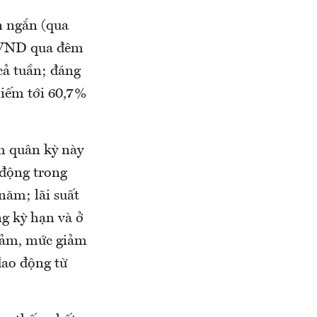
n ngắn (qua
ố VND qua đêm
cả tuần; đáng
hiếm tới 60,7%
nh quân kỳ này
 động trong
ăm; lãi suất
ng kỳ hạn và ở
giảm, mức giảm
dao động từ