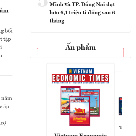
5
Minh và TP. Đồng Nai đạt
giảm
hơn 6,1 triệu tỉ đồng sau 6
tháng
ng bối
t tập
Ấn phẩm
i
n
ối năm
c áp
trợ
Tạp chí