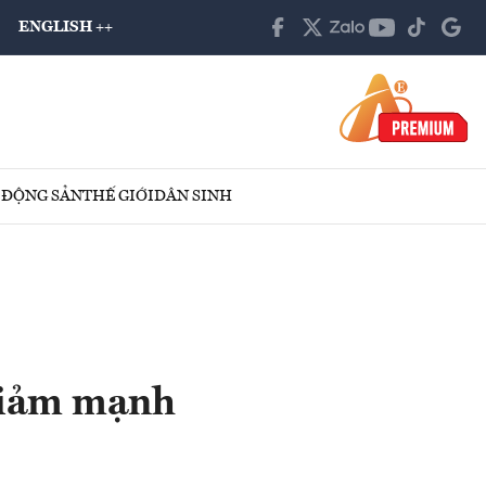
ENGLISH ++
 ĐỘNG SẢN
THẾ GIỚI
DÂN SINH
 giảm mạnh