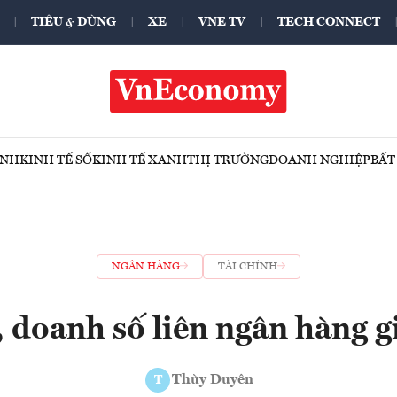
TIÊU & DÙNG
XE
VNE TV
TECH CONNECT
ÍNH
KINH TẾ SỐ
KINH TẾ XANH
THỊ TRƯỜNG
DOANH NGHIỆP
BẤT
NGÂN HÀNG
TÀI CHÍNH
 doanh số liên ngân hàng
Thùy Duyên
T