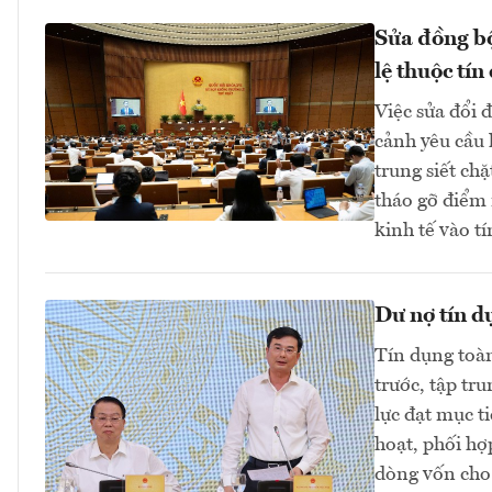
Sửa đồng bộ
lệ thuộc tín
Việc sửa đổi 
cảnh yêu cầu 
trung siết ch
tháo gỡ điểm 
kinh tế vào 
Dư nợ tín d
Tín dụng toàn
trước, tập tr
lực đạt mục t
hoạt, phối hợ
dòng vốn cho