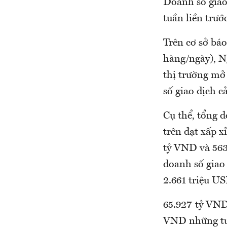
Doanh số giao
tuần liền trướ
Trên cơ sở bá
hàng/ngày), N
thị trường mở
số giao dịch 
Cụ thể, tổng d
trên đạt xấp 
tỷ VND và 563 
doanh số giao 
2.661 triệu US
65.927 tỷ VND
VND những tuầ