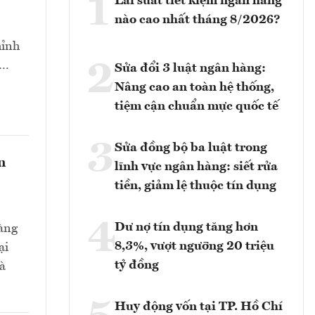
1
Lãi suất tiết kiệm ngân hàng
nào cao nhất tháng 8/2026?
hỉnh
2
t…
Sửa đổi 3 luật ngân hàng:
Nâng cao an toàn hệ thống,
tiệm cận chuẩn mực quốc tế
3
Sửa đồng bộ ba luật trong
n
lĩnh vực ngân hàng: siết rửa
tiền, giảm lệ thuộc tín dụng
4
Dư nợ tín dụng tăng hơn
hàng
8,3%, vượt ngưỡng 20 triệu
ại
tỷ đồng
và
Huy động vốn tại TP. Hồ Chí