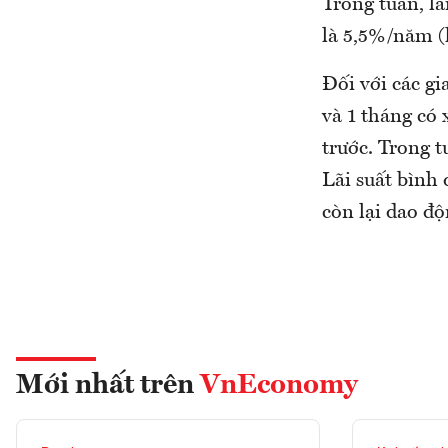
Trong tuần, lã
là 5,5%/năm (
Đối với các gi
và 1 tháng có 
trước. Trong 
Lãi suất bình
còn lại dao đ
Mới nhất trên
VnEconomy