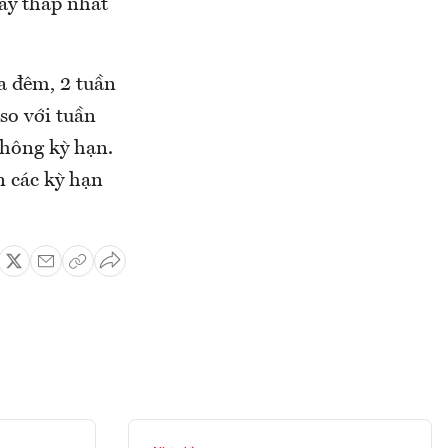
vay thấp nhất
a đêm, 2 tuần
 so với tuần
không kỳ hạn.
n các kỳ hạn