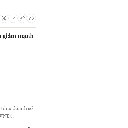
ua giảm mạnh
i tổng doanh số
 VND).