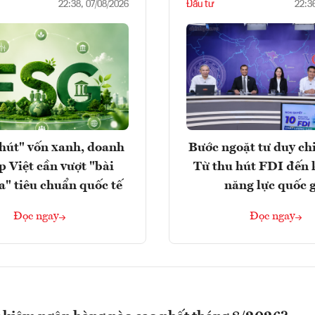
Đầu tư
22:38, 07/08/2026
22:3
hút" vốn xanh, doanh
Bước ngoặt tư duy chi
p Việt cần vượt "bài
Từ thu hút FDI đến 
a" tiêu chuẩn quốc tế
năng lực quốc 
Đọc ngay
Đọc ngay