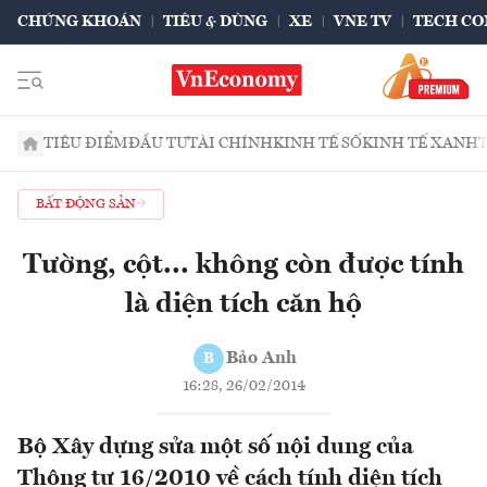
CHỨNG KHOÁN
TIÊU & DÙNG
XE
VNE TV
TECH CO
TIÊU ĐIỂM
ĐẦU TƯ
TÀI CHÍNH
KINH TẾ SỐ
KINH TẾ XANH
BẤT ĐỘNG SẢN
Tường, cột... không còn được tính
là diện tích căn hộ
Bảo Anh
B
16:28, 26/02/2014
Bộ Xây dựng sửa một số nội dung của
Thông tư 16/2010 về cách tính diện tích