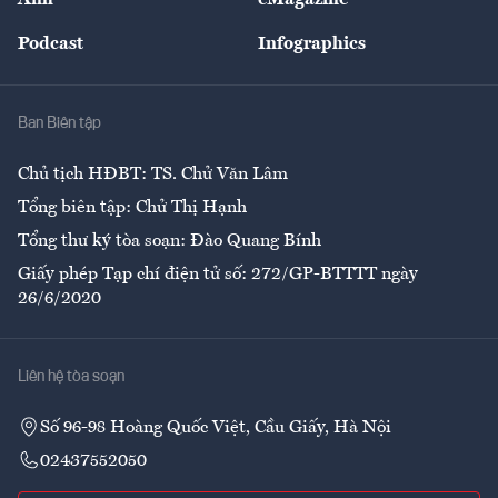
Ảnh
eMagazine
Đẹp +
An sinh
Podcast
Infographics
Giải trí
Y tế
Nhà
Ban Biên tập
Ẩm thực
Chủ tịch HĐBT: TS. Chử Văn Lâm
Tổng biên tập: Chử Thị Hạnh
Tổng thư ký tòa soạn: Đào Quang Bính
Giấy phép Tạp chí điện tử số: 272/GP-BTTTT ngày
26/6/2020
Liên hệ tòa soạn
Số 96-98 Hoàng Quốc Việt, Cầu Giấy, Hà Nội
02437552050