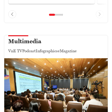
Multimedia
VnE TV
Podcast
Infographics
eMagazine