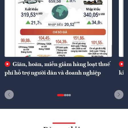
Giãn, hoãn, miễn giảm hàng loạt thuế
phí hỗ trợ người dân và doanh nghiệp
kin