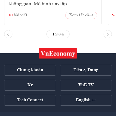
không gian. Mô hình này tập...
10
bài viết
Xem tất cả
2
1
2
3
4
Chứng khoán
Tiêu & Dùng
Xe
VnE TV
Tech Connect
English ++