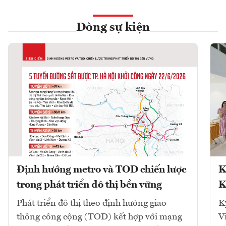
Dòng sự kiện
Định hướng metro và TOD chiến lược
K
trong phát triển đô thị bền vững
K
Phát triển đô thị theo định hướng giao
K
thông công cộng (TOD) kết hợp với mạng
V