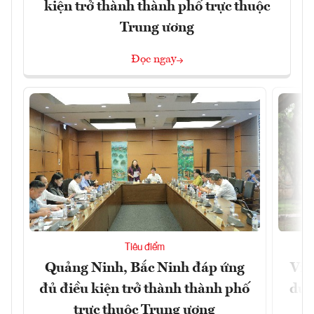
kiện trở thành thành phố trực thuộc
Trung ương
Đọc ngay
Tiêu điểm
Quảng Ninh, Bắc Ninh đáp ứng
Việ
đủ điều kiện trở thành thành phố
dư 
trực thuộc Trung ương