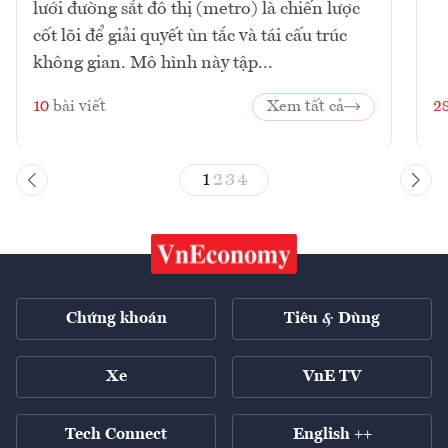
lưới đường sắt đô thị (metro) là chiến lược
cốt lõi để giải quyết ùn tắc và tái cấu trúc
không gian. Mô hình này tập...
10
bài viết
Xem tất cả
2
1
2
3
4
Chứng khoán
Tiêu & Dùng
Xe
VnE TV
Tech Connect
English ++