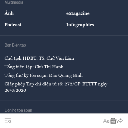
Bảo hiểm
Multimedia
Sự kiện
Nhân lực
Ảnh
eMagazine
Đẹp +
An sinh
Podcast
Infographics
Giải trí
Y tế
Nhà
Ban Biên tập
Ẩm thực
Chủ tịch HĐBT: TS. Chử Văn Lâm
Tổng biên tập: Chử Thị Hạnh
Tổng thư ký tòa soạn: Đào Quang Bính
Giấy phép Tạp chí điện tử số: 272/GP-BTTTT ngày
26/6/2020
Liên hệ tòa soạn
Số 96-98 Hoàng Quốc Việt, Cầu Giấy, Hà Nội