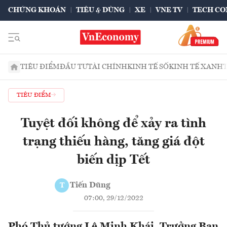
CHỨNG KHOÁN
TIÊU & DÙNG
XE
VNE TV
TECH CO
TIÊU ĐIỂM
ĐẦU TƯ
TÀI CHÍNH
KINH TẾ SỐ
KINH TẾ XANH
TIÊU ĐIỂM
Tuyệt đối không để xảy ra tình
trạng thiếu hàng, tăng giá đột
biến dịp Tết
Tiến Dũng
T
07:00, 29/12/2022
Phó Thủ tướng Lê Minh Khái, Trưởng Ban