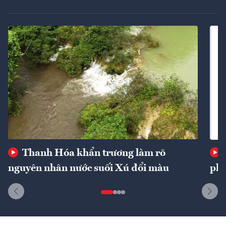
Thanh Hóa khẩn trương làm rõ
nguyên nhân nước suối Xú đổi màu
phí